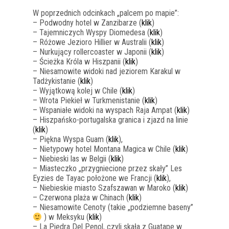
W poprzednich odcinkach „palcem po mapie”:
– Podwodny hotel w Zanzibarze (
klik
)
– Tajemniczych Wyspy Diomedesa (
klik
)
– Różowe Jezioro Hillier w Australii (
klik
)
– Nurkujący rollercoaster w Japonii (
klik
)
– Ścieżka Króla w Hiszpanii (
klik
)
– Niesamowite widoki nad jeziorem Karakul w
Tadżykistanie (
klik
)
– Wyjątkową kolej w Chile (
klik
)
– Wrota Piekieł w Turkmenistanie (
klik
)
– Wspaniałe widoki na wyspach Raja Ampat (
klik
)
– Hiszpańsko-portugalska granica i zjazd na linie
(
klik
)
– Piękna Wyspa Guam (
klik
),
– Nietypowy hotel Montana Magica w Chile (
klik
)
– Niebieski las w Belgii (
klik
)
– Miasteczko „przygniecione przez skały” Les
Eyzies de Tayac położone we Francji (
klik
),
– Niebieskie miasto Szafszawan w Maroko (
klik
)
– Czerwona plaża w Chinach (
klik
)
– Niesamowite Cenoty (takie „podziemne baseny”
) w Meksyku (
klik
)
– La Piedra Del Penol, czyli skała z Guatape w