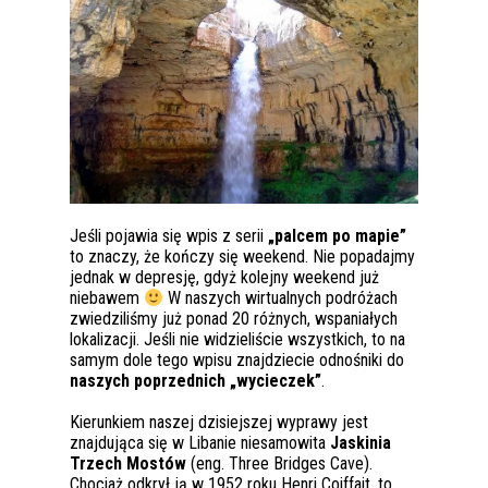
Jeśli pojawia się wpis z serii
„palcem po mapie”
to znaczy, że kończy się weekend. Nie popadajmy
jednak w depresję, gdyż kolejny weekend już
niebawem
W naszych wirtualnych podróżach
zwiedziliśmy już ponad 20 różnych, wspaniałych
lokalizacji. Jeśli nie widzieliście wszystkich, to na
samym dole tego wpisu znajdziecie odnośniki do
naszych poprzednich „wycieczek”
.
Kierunkiem naszej dzisiejszej wyprawy jest
znajdująca się w Libanie niesamowita
Jaskinia
Trzech Mostów
(eng. Three Bridges Cave).
Chociaż odkrył ją w 1952 roku Henri Coiffait, to