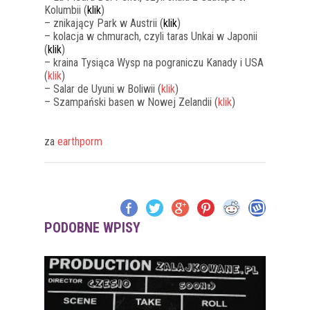
Kolumbii (
klik
)
– znikający Park w Austrii (
klik
)
– kolacja w chmurach, czyli taras Unkai w Japonii
(
klik
)
– kraina Tysiąca Wysp na pograniczu Kanady i USA
(
klik
)
– Salar de Uyuni w Boliwii (
klik
)
– Szampański basen w Nowej Zelandii (
klik
)
za
earthporm
PODOBNE WPISY