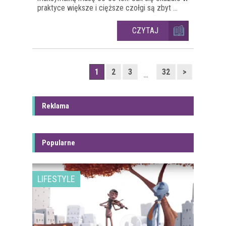
praktyce większe i cięższe czołgi są zbyt ...
CZYTAJ
1
2
3
32
>
…
Reklama
Popularne
LIFESTYLE