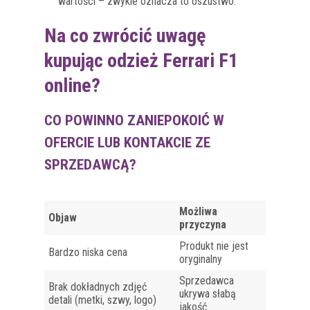
wartości – zwykle oznacza to oszustwo.
Na co zwrócić uwagę
kupując odzież Ferrari F1
online?
CO POWINNO ZANIEPOKOIĆ W
OFERCIE LUB KONTAKCIE ZE
SPRZEDAWCĄ?
Możliwa
Objaw
przyczyna
Produkt nie jest
Bardzo niska cena
oryginalny
Sprzedawca
Brak dokładnych zdjęć
ukrywa słabą
detali (metki, szwy, logo)
jakość