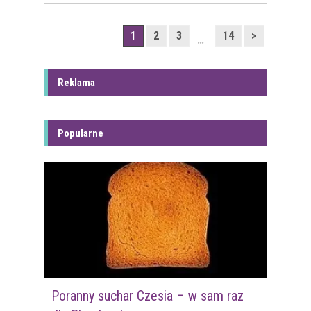
1
2
3
14
>
…
Reklama
Popularne
Poranny suchar Czesia – w sam raz