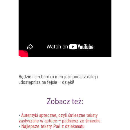
Będzie nam bardzo miło jeśli podasz dalej i
udostępnisz na fejsie – dzięki!
Zobacz też:
•
Autentyki apteczne, czyli śmieszne teksty
zasłyszane w aptece – padniesz ze śmiechu
•
Najlepsze teksty Pań z dziekanatu