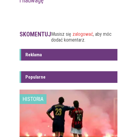
i nadwagę
SKOMENTUJ
Musisz się
zalogować
, aby móc
dodać komentarz.
Reklama
Popularne
HISTORIA