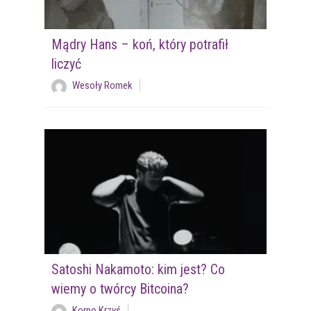
Mądry Hans – koń, który potrafił
liczyć
Wesoły Romek
Satoshi Nakamoto: kim jest? Co
wiemy o twórcy Bitcoina?
Korpo Krzyś