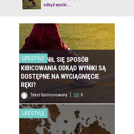
odkąd wyniki…
LIFESTYLE
JAK ZMIENIŁ SIĘ SPOSÓB
KIBICOWANIA ODKĄD WYNIKI SĄ
DOSTĘPNE NA WYCIĄGNIĘCIE
RĘKI?
Tekst Sponsorowany
0
LIFESTYLE