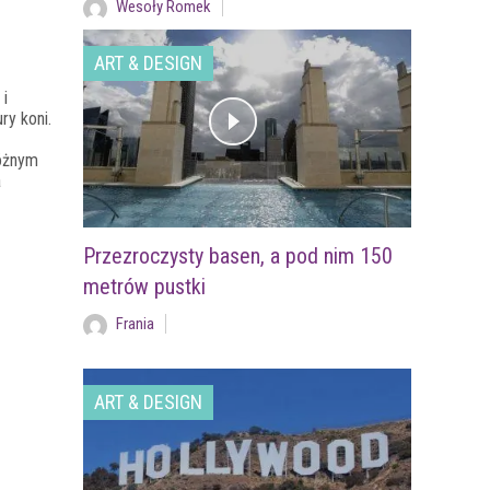
Wesoły Romek
ART & DESIGN
 i
ry koni.
różnym
a
Przezroczysty basen, a pod nim 150
metrów pustki
Frania
ART & DESIGN