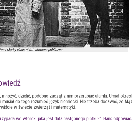
en i Mądry Hans // fot. domena publiczna
owiedź
 mnożyć, dzielić, podobno zaczął z nim przerabiać ułamki. Umiał określ
e i musiał do tego rozumieć język niemiecki. Nie trzeba dodawać, że
Mąd
ywiście w świecie zwierząt i matematyki.
rzypada we wtorek, jaka jest data następnego piątku?”. Hans odpowiada