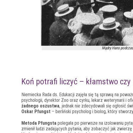
Mądry Hans podczas 
Koń potrafi liczyć – kłamstwo czy
Niemiecka Rada ds. Edukacji zajęła się tą sprawą na poważn
psychologii, dyrektor Zoo oraz cyrku, lekarz weterynarii i of
żadnego oszustwa
, jednak nie zdecydowali się ogłosić ś
Oskar Pfungst
– berliński psycholog i biolog, który stwor
Metoda Pfungsta
polegała po pierwsze na izolowaniu pyta
zmienił ludzi zadających pytania, aby zobaczyć jak zwierzę