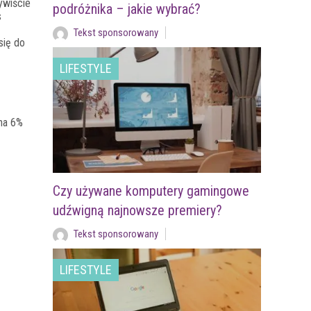
wiście
podróżnika – jakie wybrać?
s
Tekst sponsorowany
się do
LIFESTYLE
 na 6%
Czy używane komputery gamingowe
udźwigną najnowsze premiery?
Tekst sponsorowany
LIFESTYLE