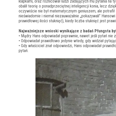
klapkami, oraz różnicował ludzi zadających mu pytania na tyc
obalił teorię o ponadprzeciętnej inteligencji konia, lecz d
oczywiście nie był matematycznym geniuszem, ale potrafił 
nieświadomie i niemal niezauważalnie „pokazywali” Hansowi
prawidłowej ilości stuknięć), kiedy liczba stuknięć jest praw
Najważniejsze wnioski wynikające z badań Pfungsta by
• Mądry Hans odpowiadał poprawnie, nawet jeśli pytań nie z
• Odpowiadał prawidłowo jedynie wtedy, gdy widział pytaj
• Gdy właściciel znał odpowiedzi, Hans odpowiadał prawidł
pytań.