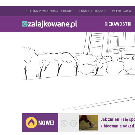
POLITYKA PRYWATNOŚCI I COOKIES
PRAWA AUTORSKIE
WSPÓŁPRACA
CIEKAWOSTKI
Gdzie pojechać na
Jak zmienił się sp
NOWE!
weekend z naturą w…
kibicowania odkąd