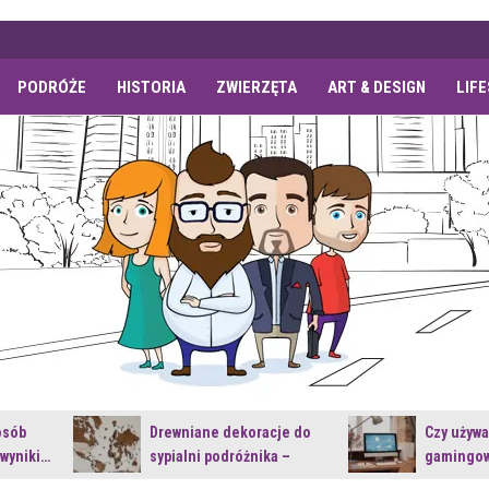
PODRÓŻE
HISTORIA
ZWIERZĘTA
ART & DESIGN
LIF
osób
Drewniane dekoracje do
Czy używ
 wyniki…
sypialni podróżnika –
gamingow
jakie…
najnowsz