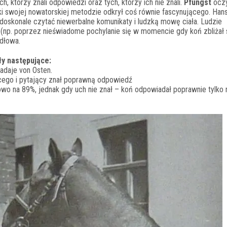
h, którzy znali odpowiedzi oraz tych, którzy ich nie znali.
Pfungst
oczy
zięki swojej nowatorskiej metodzie odkrył coś równie fascynującego. Han
doskonale czytać niewerbalne komunikaty i ludzką mowę ciała. Ludzie
 (np. poprzez nieświadome pochylanie się w momencie gdy koń zbliżał 
idłowa.
ły następujące:
adaje von Osten.
ącego i pytający znał poprawną odpowiedź
owo na 89%, jednak gdy uch nie znał – koń odpowiadał poprawnie tylko