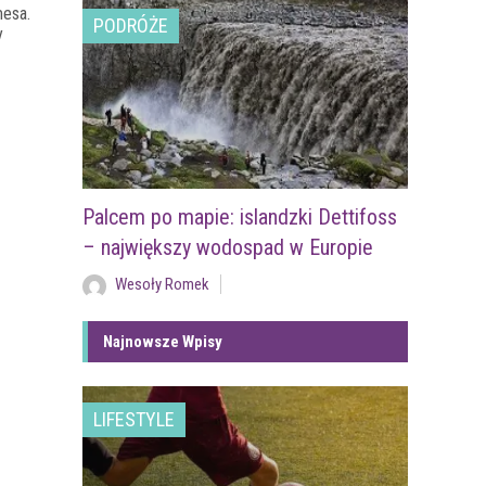
mesa.
PODRÓŻE
y
Palcem po mapie: islandzki Dettifoss
– największy wodospad w Europie
Wesoły Romek
Najnowsze Wpisy
LIFESTYLE