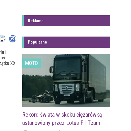
Reklama
Popularne
lu i
toś
MOTO
zątku XX
Rekord świata w skoku ciężarówką
ustanowiony przez Lotus F1 Team