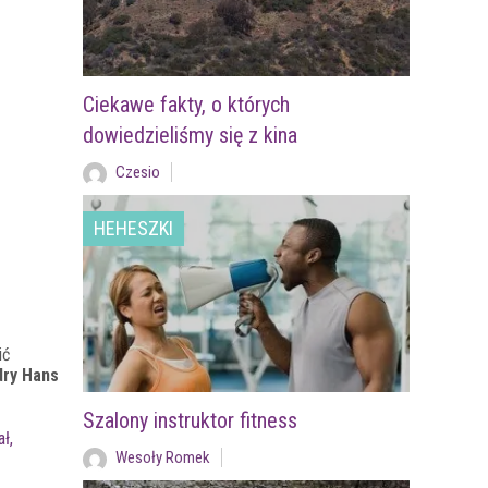
Ciekawe fakty, o których
dowiedzieliśmy się z kina
Czesio
HEHESZKI
ić
ry Hans
Szalony instruktor fitness
ł,
Wesoły Romek