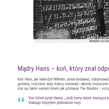
Wilhelm von Ost
Mądry Hans – koń, który znał odp
Koń Hans, jak twierdził Wilhelm, umiał dodawać, odejmować,
godzinę, rozróżnić daty, kolory, nominały i akordy muzyczn
stał się takim samym hitem jak późniejsi The Beatles – ocz
Von Osten pytał Hansa: „Jeśli ósmy dzień miesiąca p
stukając kopytem jedenaście razy.