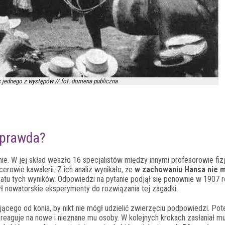
jednego z występów // fot. domena publiczna
 prawda?
ie. W jej skład weszło 16 specjalistów między innymi profesorowie fizjo
icerowie kawalerii. Z ich analiz wynikało, że
w zachowaniu Hansa nie 
wiatu tych wyników. Odpowiedzi na pytanie podjął się ponownie w 1907 
zył nowatorskie eksperymenty do rozwiązania tej zagadki.
jącego od konia, by nikt nie mógł udzielić zwierzęciu podpowiedzi. Po
 reaguje na nowe i nieznane mu osoby. W kolejnych krokach zasłaniał m