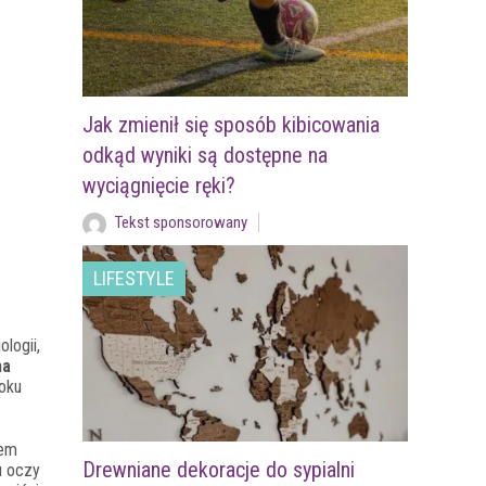
Jak zmienił się sposób kibicowania
odkąd wyniki są dostępne na
wyciągnięcie ręki?
Tekst sponsorowany
LIFESTYLE
logii,
ma
roku
tem
Drewniane dekoracje do sypialni
u oczy