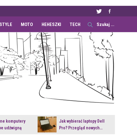
ESTYLE
MOTO
HEHESZKI
TECH
ane komputery
Jak wybierać laptopy Dell
e udźwigną
Pro? Przegląd nowych…
e premiery?