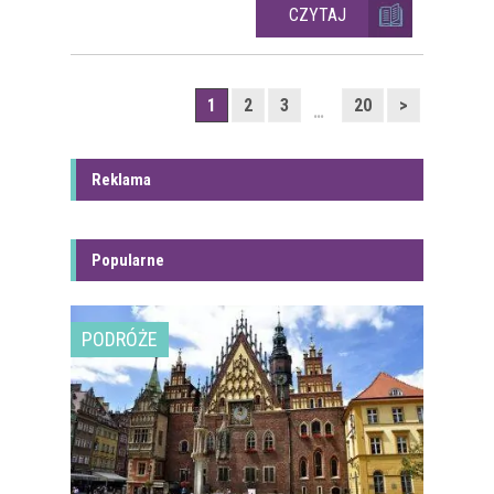
CZYTAJ
1
2
3
20
>
…
Reklama
Popularne
PODRÓŻE