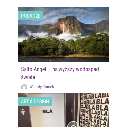
PODRÓŻE
Salto Angel – najwyższy wodospad
świata
Wesoły Romek
ART & DESIGN