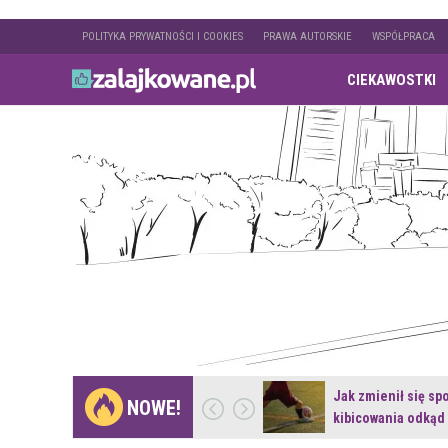
POLITYKA PRYWATNOŚCI I COOKIES
PRAWA AUTORSKIE
WSPÓŁPRACA
CIEKAWOSTKI
Gdzie pojechać na
Jak zmienił się sp
NOWE!
weekend z naturą w…
kibicowania odkąd