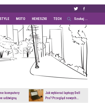
ESTYLE
MOTO
HEHESZKI
TECH
ane komputery
Jak wybierać laptopy Dell
e udźwigną
Pro? Przegląd nowych…
e premiery?