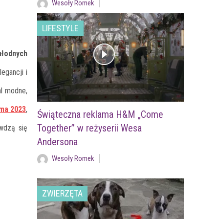
Wesoły Romek
LIFESTYLE
hłodnych
egancji i
al modne,
ima 2023
,
Świąteczna reklama H&M „Come
Together” w reżyserii Wesa
awdzą się
Andersona
Wesoły Romek
ZWIERZĘTA