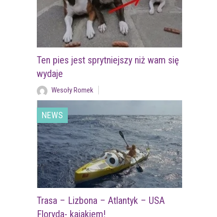
Ten pies jest sprytniejszy niż wam się
wydaje
Wesoły Romek
NEWS
Trasa – Lizbona – Atlantyk – USA
Floryda- kajakiem!