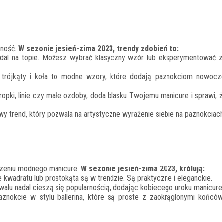
wność.
W sezonie jesień-zima 2023, trendy zdobień to:
dal na topie. Możesz wybrać klasyczny wzór lub eksperymentować z
, trójkąty i koła to modne wzory, które dodają paznokciom nowocz
ropki, linie czy małe ozdoby, doda blasku Twojemu manicure i sprawi, 
y trend, który pozwala na artystyczne wyrażenie siebie na paznokciach
orzeniu modnego manicure.
W sezonie jesień-zima 2023, królują:
 kwadratu lub prostokąta są w trendzie. Są praktyczne i eleganckie.
walu nadal cieszą się popularnością, dodając kobiecego uroku manicure
znokcie w stylu ballerina, które są proste z zaokrąglonymi końcó