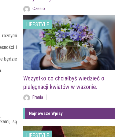
Czesio
LIFESTYLE
 różnymi
esności i
że będzie
.
Wszystko co chciałbyś wiedzieć o
pielęgnacji kwiatów w wazonie.
Frania
Najnowsze Wpisy
.
wkami, są
LIFESTYLE