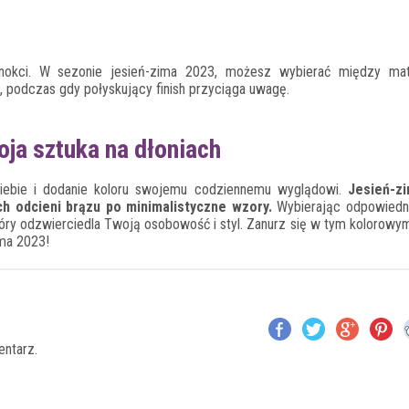
okci. W sezonie jesień-zima 2023, możesz wybierać między m
, podczas gdy połyskujący finish przyciąga uwagę.
ja sztuka na dłoniach
iebie i dodanie koloru swojemu codziennemu wyglądowi.
Jesień-z
h odcieni brązu po minimalistyczne wzory.
Wybierając odpowiedni
tóry odzwierciedla Twoją osobowość i styl. Zanurz się w tym kolorowy
ma 2023!
entarz.