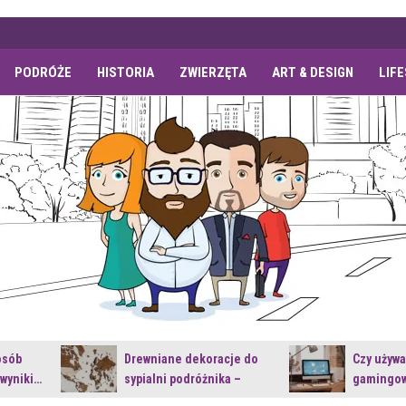
PODRÓŻE
HISTORIA
ZWIERZĘTA
ART & DESIGN
LIF
osób
Drewniane dekoracje do
Czy używ
 wyniki…
sypialni podróżnika –
gamingow
jakie…
najnowsz