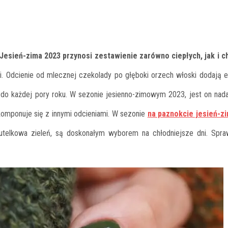
Jesień-zima 2023 przynosi zestawienie zarówno ciepłych, jak i c
ni. Odcienie od mlecznej czekolady po głęboki orzech włoski dodają el
 do każdej pory roku. W sezonie jesienno-zimowym 2023, jest on nad
 komponuje się z innymi odcieniami. W sezonie
na paznokcie jesień-z
butelkowa zieleń, są doskonałym wyborem na chłodniejsze dni. Spr