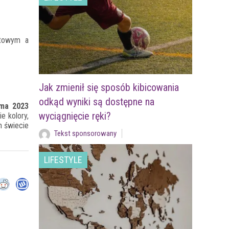
atowym a
Jak zmienił się sposób kibicowania
odkąd wyniki są dostępne na
ima 2023
wyciągnięcie ręki?
e kolory,
m świecie
Tekst sponsorowany
LIFESTYLE