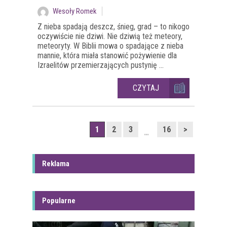
Wesoły Romek
Z nieba spadają deszcz, śnieg, grad – to nikogo
oczywiście nie dziwi. Nie dziwią też meteory,
meteoryty. W Biblii mowa o spadające z nieba
mannie, która miała stanowić pożywienie dla
Izraelitów przemierzających pustynię ...
CZYTAJ
1
2
3
16
>
…
Reklama
Popularne