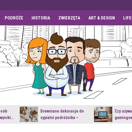
PODRÓŻE
HISTORIA
ZWIERZĘTA
ART & DESIGN
LIF
osób
Drewniane dekoracje do
Czy używ
 wyniki…
sypialni podróżnika –
gamingow
jakie…
najnowsz