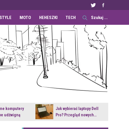
ESTYLE
MOTO
HEHESZKI
TECH
ane komputery
Jak wybierać laptopy Dell
e udźwigną
Pro? Przegląd nowych…
e premiery?