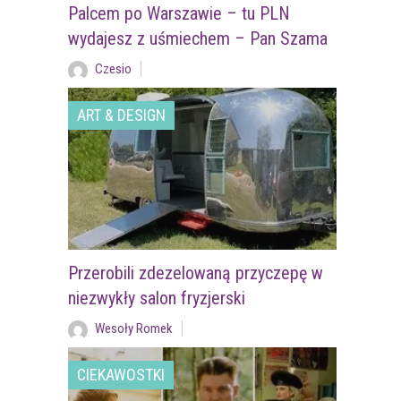
Palcem po Warszawie – tu PLN
wydajesz z uśmiechem – Pan Szama
Czesio
ART & DESIGN
Przerobili zdezelowaną przyczepę w
niezwykły salon fryzjerski
Wesoły Romek
CIEKAWOSTKI