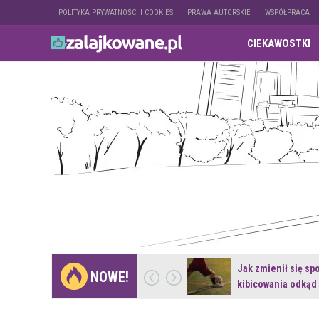
POLITYKA PRYWATNOŚCI I COOKIES
PRAWA AUTORSKIE
WSPÓŁPRACA
CIEKAWOSTKI
Gdzie pojechać na
Jak zmienił się sp
NOWE!
weekend z naturą w…
kibicowania odkąd