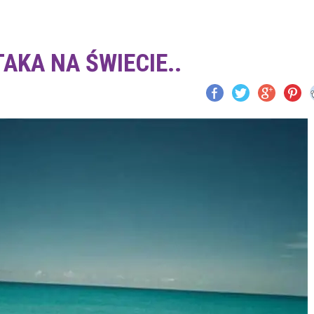
AKA NA ŚWIECIE..