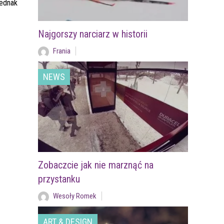
jednak
Najgorszy narciarz w historii
Frania
NEWS
Zobaczcie jak nie marznąć na
przystanku
Wesoły Romek
ART & DESIGN