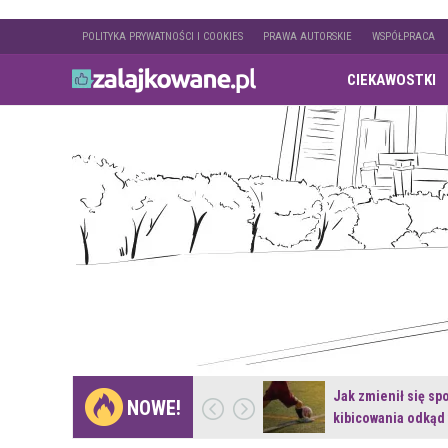
POLITYKA PRYWATNOŚCI I COOKIES
PRAWA AUTORSKIE
WSPÓŁPRACA
CIEKAWOSTKI
Gdzie pojechać na
Jak zmienił się sp
NOWE!
weekend z naturą w…
kibicowania odkąd