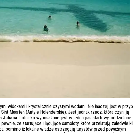
ymi widokami i krystalicznie czystymi wodami. Nie inaczej jest w przy
 Sint Maarten (Antyle Holenderskie). Jest jednak rzecz, która czyni ją
s Juliana
. Lotnisko wyposażone jest w jeden pas startowy, oddzielone 
ewnie, że startujące i lądujące samoloty, które przelatują zaledwie ki
sca, pomimo iż lokalne władze ostrzegają turystów przed poważnym