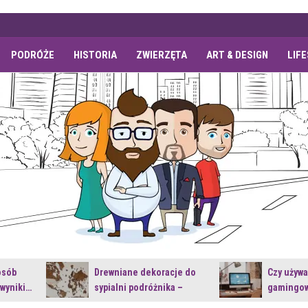
PODRÓŻE
HISTORIA
ZWIERZĘTA
ART & DESIGN
LIF
osób
Drewniane dekoracje do
Czy używ
 wyniki…
sypialni podróżnika –
gamingow
jakie…
najnowsz