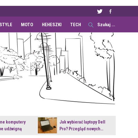
ESTYLE
MOTO
HEHESZKI
TECH
ane komputery
Jak wybierać laptopy Dell
e udźwigną
Pro? Przegląd nowych…
e premiery?