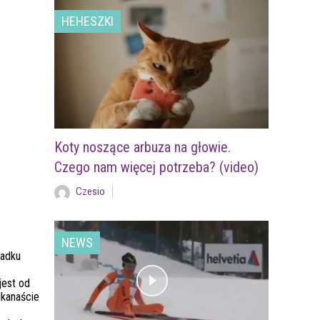
HEHESZKI
Koty noszące arbuza na głowie.
Czego nam więcej potrzeba? (video)
Czesio
NEWS
padku
jest od
lkanaście