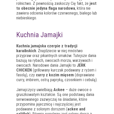
rolnictwo. Z pewnością zaskoczy Cię fakt, że
jest
to obecnie jedyna flaga narodowa
, która nie
zawiera odcienia kolorów czerwonego, białego lub
niebieskiego.
Kuchnia Jamajki
Kuchnia jamajska czerpie z tradycji
karaibskich
. Znajdziecie w niej mnóstwo
przypraw oraz pikantnych smaków. Tutejsze dania
bazują na rybach, owocach morza, warzywach i
owocach. Narodowe dania Jamajki to
JERK
CHICKEN
(grillowany kurczak podawany z ryżem i
fasolą), czy
curry z kozim mięsem
(doprawiane
curry, imbirem, ostrą papryką, czosnkiem i cebulą).
Jamajczycy uwielbiają
Ackee
– duże owoce o
gruszkowatym kształcie. Są one podstawą dania
serwowanego zazwyczaj na śniadanie, które
przypomina jajecznicę i najczęściej jest
podawane z solonym dorszem (
ackee and
saltfish
). Równie popularny jest solony dorsz z