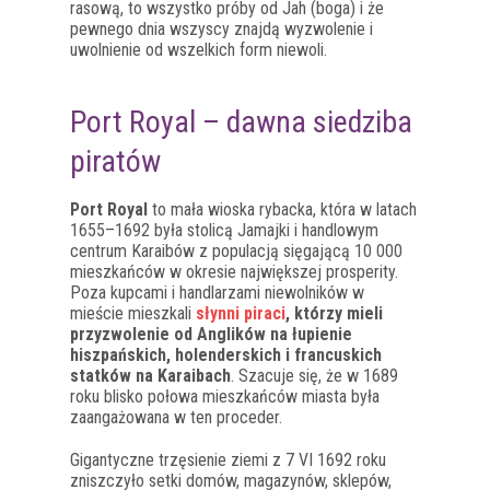
rasową, to wszystko próby od Jah (boga) i że
pewnego dnia wszyscy znajdą wyzwolenie i
uwolnienie od wszelkich form niewoli.
Port Royal – dawna siedziba
piratów
Port Royal
to mała wioska rybacka, która w latach
1655–1692 była stolicą Jamajki i handlowym
centrum Karaibów z populacją sięgającą 10 000
mieszkańców w okresie największej prosperity.
Poza kupcami i handlarzami niewolników w
mieście mieszkali
słynni piraci
, którzy mieli
przyzwolenie od Anglików na łupienie
hiszpańskich, holenderskich i francuskich
statków na Karaibach
. Szacuje się, że w 1689
roku blisko połowa mieszkańców miasta była
zaangażowana w ten proceder.
Gigantyczne trzęsienie ziemi z 7 VI 1692 roku
zniszczyło setki domów, magazynów, sklepów,