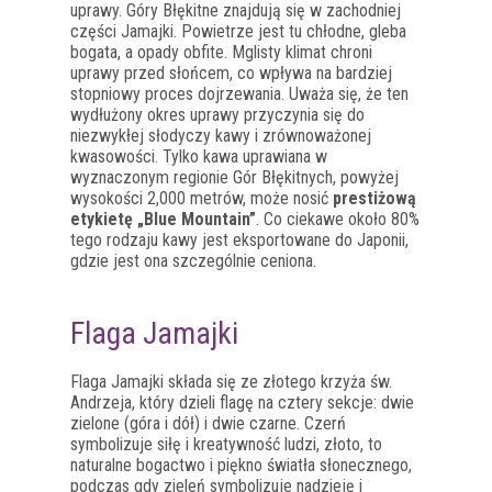
uprawy. Góry Błękitne znajdują się w zachodniej
części Jamajki. Powietrze jest tu chłodne, gleba
bogata, a opady obfite. Mglisty klimat chroni
uprawy przed słońcem, co wpływa na bardziej
stopniowy proces dojrzewania. Uważa się, że ten
wydłużony okres uprawy przyczynia się do
niezwykłej słodyczy kawy i zrównoważonej
kwasowości. Tylko kawa uprawiana w
wyznaczonym regionie Gór Błękitnych, powyżej
wysokości 2,000 metrów, może nosić
prestiżową
etykietę „Blue Mountain”
. Co ciekawe około 80%
tego rodzaju kawy jest eksportowane do Japonii,
gdzie jest ona szczególnie ceniona.
Flaga Jamajki
Flaga Jamajki składa się ze złotego krzyża św.
Andrzeja, który dzieli flagę na cztery sekcje: dwie
zielone (góra i dół) i dwie czarne. Czerń
symbolizuje siłę i kreatywność ludzi, złoto, to
naturalne bogactwo i piękno światła słonecznego,
podczas gdy zieleń symbolizuje nadzieję i