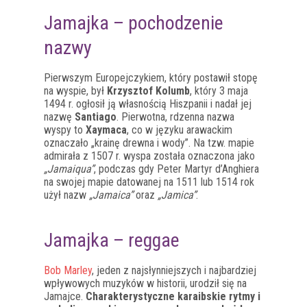
Jamajka – pochodzenie
nazwy
Pierwszym Europejczykiem, który postawił stopę
na wyspie, był
Krzysztof Kolumb
, który 3 maja
1494 r. ogłosił ją własnością Hiszpanii i nadał jej
nazwę
Santiago
. Pierwotna, rdzenna nazwa
wyspy to
Xaymaca
, co w języku arawackim
oznaczało „krainę drewna i wody”. Na tzw. mapie
admirała z 1507 r. wyspa została oznaczona jako
„Jamaiqua”
, podczas gdy Peter Martyr d’Anghiera
na swojej mapie datowanej na 1511 lub 1514 rok
użył nazw
„Jamaica”
oraz
„Jamica”
.
Jamajka – reggae
Bob Marley
, jeden z najsłynniejszych i najbardziej
wpływowych muzyków w historii, urodził się na
Jamajce.
Charakterystyczne karaibskie rytmy i