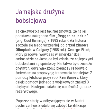
Jamajska drużyna
bobslejowa
Ta ciekawostka jest tak niesamowita, że na jej
podstawie nakręcono
film „Reggae na lodzie”
(eng. Cool Runnings) z 1993 roku. Cała historia
zaczęła się nieco wcześniej, bo
przed zimową
Olimpiadą w Calgary
(1988 rok).
George Fitch
,
który pracował wówczas w amerykańskiej
ambasadzie na Jamajce był zdania, że najlepszymi
bobsleistami są sprinterzy. Nie łatwo było znaleźć
chętnych, gdyż większość biegaczy reagowało
śmiechem na propozycję trenowania bobslejów. Z
pomocą Fitchowi przyszedł
Ken Barnes
, który
dzięki pomocy jednego z wojskowych znalazł 3
chętnych. Następnie udało się namówić 4-go oraz
rezerwowego.
Poprzez starty w odbywającym się w Austrii
pucharze świata udało się zdobyć kwalifikację