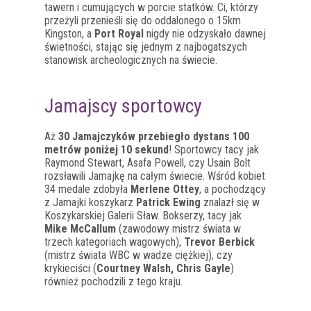
tawern i cumujących w porcie statków. Ci, którzy
przeżyli przenieśli się do oddalonego o 15km
Kingston, a
Port Royal
nigdy nie odzyskało dawnej
świetności, stając się jednym z najbogatszych
stanowisk archeologicznych na świecie.
Jamajscy sportowcy
Aż
30 Jamajczyków przebiegło dystans 100
metrów poniżej 10 sekund
! Sportowcy tacy jak
Raymond Stewart, Asafa Powell, czy Usain Bolt
rozsławili Jamajkę na całym świecie. Wśród kobiet
34 medale zdobyła
Merlene Ottey
, a pochodzący
z Jamajki koszykarz
Patrick Ewing
znalazł się w
Koszykarskiej Galerii Sław. Bokserzy, tacy jak
Mike McCallum
(zawodowy mistrz świata w
trzech kategoriach wagowych),
Trevor Berbick
(mistrz świata WBC w wadze ciężkiej), czy
krykieciści (
Courtney Walsh, Chris Gayle
)
również pochodzili z tego kraju.