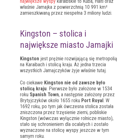
największe wyspy
karaibskie to Kuba, Haiti oraz
właśnie Jamajka z powierzchnią 10 991 km²
zamieszkiwaną przez niespełna 3 miliony ludzi.
Kingston – stolica i
największe miasto Jamajki
Kingston
jest prężnie rozwijającą się metropolią
na Karaibach i stolicą kraju. Aż jedna trzecia
wszystkich Jamajczyków żyje właśnie tutaj.
Co ciekawe
Kingston nie od zawsze było
stolicą kraju
. Pierwsze było założone w 1534
roku
Spanish Town
, a następnie założony przez
Brytyjczyków około 1655 roku
Port Royal
. W
1692 roku, po tym jak ówczesna stolica została
zniszczona przez trzęsienie ziemi, pobliskie
Kingston (wówczas wyłącznie rolnicze miasto),
stało się schronieniem dla ocalałych i zostało
wyznaczone na stolicę wyspy jeszcze w tym
samym roku.