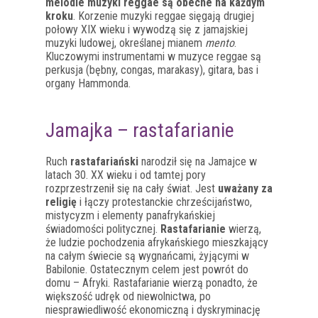
melodie muzyki reggae są obecne na każdym
kroku
. Korzenie muzyki reggae sięgają drugiej
połowy XIX wieku i wywodzą się z jamajskiej
muzyki ludowej, określanej mianem
mento
.
Kluczowymi instrumentami w muzyce reggae są
perkusja (bębny, congas, marakasy), gitara, bas i
organy Hammonda.
Jamajka – rastafarianie
Ruch
rastafariański
narodził się na Jamajce w
latach 30. XX wieku i od tamtej pory
rozprzestrzenił się na cały świat. Jest
uważany za
religię
i łączy protestanckie chrześcijaństwo,
mistycyzm i elementy panafrykańskiej
świadomości politycznej.
Rastafarianie
wierzą,
że ludzie pochodzenia afrykańskiego mieszkający
na całym świecie są wygnańcami, żyjącymi w
Babilonie. Ostatecznym celem jest powrót do
domu – Afryki. Rastafarianie wierzą ponadto, że
większość udręk od niewolnictwa, po
niesprawiedliwość ekonomiczną i dyskryminację