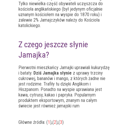
Tylko niewielka część obywateli uczęszcza do
kościoła anglikańskiego (był jedynym oficjalnie
uznanym kościołem na wyspie do 1870 roku) i
zalewie 2% Jamajczyków należy do Kościoła
katolickiego.
Z czego jeszcze słynie
Jamajka?
Pierwotni mieszkańcy Jamajki uprawiali kukurydzę
i bataty.
Dziś Jamajka słynie
z uprawy trzciny
cukrowej, bananów i mango, z których żadne nie
jest rodzime. Trafiły tu dzięki Anglikom i
Hiszpanom. Ponadto na wyspie uprawiana jest
kawa, cytrusy, kakao i papryka. Popularnym
produktem eksportowym, znanym na całym
świecie jest również jamajski rum
Główne źródła: (
1
),(
2
),(
3
)