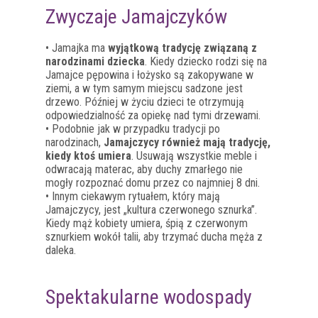
Zwyczaje Jamajczyków
• Jamajka ma
wyjątkową tradycję związaną z
narodzinami dziecka
. Kiedy dziecko rodzi się na
Jamajce pępowina i łożysko są zakopywane w
ziemi, a w tym samym miejscu sadzone jest
drzewo. Później w życiu dzieci te otrzymują
odpowiedzialność za opiekę nad tymi drzewami.
• Podobnie jak w przypadku tradycji po
narodzinach,
Jamajczycy również mają tradycję,
kiedy ktoś umiera
. Usuwają wszystkie meble i
odwracają materac, aby duchy zmarłego nie
mogły rozpoznać domu przez co najmniej 8 dni.
• Innym ciekawym rytuałem, który mają
Jamajczycy, jest „kultura czerwonego sznurka”.
Kiedy mąż kobiety umiera, śpią z czerwonym
sznurkiem wokół talii, aby trzymać ducha męża z
daleka.
Spektakularne wodospady