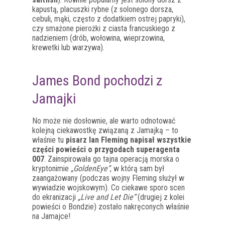
kapustą, placuszki rybne (z solonego dorsza,
cebuli, mąki, często z dodatkiem ostrej papryki),
czy smażone pierożki z ciasta francuskiego z
nadzieniem (drób, wołowina, wieprzowina,
krewetki lub warzywa).
James Bond pochodzi z
Jamajki
No może nie dosłownie, ale warto odnotować
kolejną ciekawostkę związaną z Jamajką – to
właśnie tu
pisarz Ian Fleming napisał wszystkie
części powieści o przygodach superagenta
007
. Zainspirowała go tajna operacją morska o
kryptonimie
„GoldenEye”
, w którą sam był
zaangażowany (podczas wojny Fleming służył w
wywiadzie wojskowym). Co ciekawe sporo scen
do ekranizacji
„Live and Let Die”
(drugiej z kolei
powieści o Bondzie) zostało nakręconych właśnie
na Jamajce!