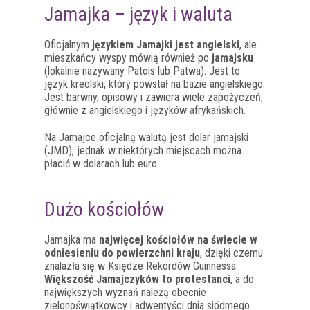
Jamajka – język i waluta
Oficjalnym
językiem Jamajki jest angielski
, ale
mieszkańcy wyspy mówią również po
jamajsku
(lokalnie nazywany Patois lub Patwa). Jest to
język kreolski, który powstał na bazie angielskiego.
Jest barwny, opisowy i zawiera wiele zapożyczeń,
głównie z angielskiego i języków afrykańskich.
Na Jamajce oficjalną walutą jest dolar jamajski
(JMD), jednak w niektórych miejscach można
płacić w dolarach lub euro.
Dużo kościołów
Jamajka ma
najwięcej kościołów na świecie w
odniesieniu do powierzchni kraju
, dzięki czemu
znalazła się w Księdze Rekordów Guinnessa.
Większość Jamajczyków to protestanci
, a do
największych wyznań należą obecnie
zielonoświątkowcy i adwentyści dnia siódmego.