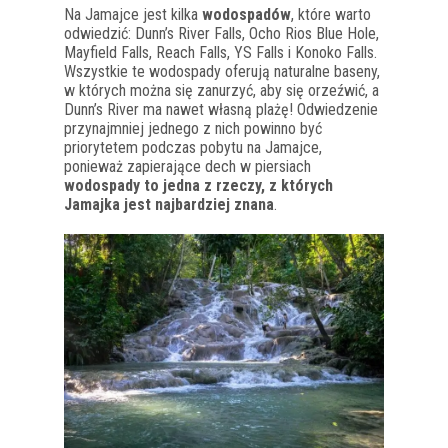
Na Jamajce jest kilka
wodospadów
, które warto
odwiedzić: Dunn’s River Falls, Ocho Rios Blue Hole,
Mayfield Falls, Reach Falls, YS Falls i Konoko Falls.
Wszystkie te wodospady oferują naturalne baseny,
w których można się zanurzyć, aby się orzeźwić, a
Dunn’s River ma nawet własną plażę! Odwiedzenie
przynajmniej jednego z nich powinno być
priorytetem podczas pobytu na Jamajce,
ponieważ zapierające dech w piersiach
wodospady to jedna z rzeczy, z których
Jamajka jest najbardziej znana
.