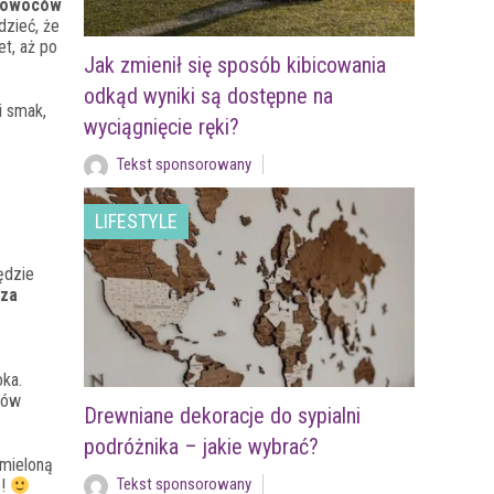
h owoców
dzieć, że
t, aż po
Jak zmienił się sposób kibicowania
odkąd wyniki są dostępne na
i smak,
wyciągnięcie ręki?
Tekst sponsorowany
LIFESTYLE
ędzie
 za
oka.
tów
Drewniane dekoracje do sypialni
podróżnika – jakie wybrać?
zmieloną
Tekst sponsorowany
o!