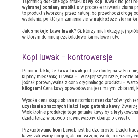
Tajemnicą doskonałego smaku
kawy kopi luwak
nie jest r
wybranej odmiany arabiki
, a w procesie trawienia ziarn
to produkt stworzony przez naturę, bo przechodzi drogę 
wydalenie, po którym zamienia się w
najdroższe ziarna ka
Jak smakuje kawa luwak?
Ci, którzy mieli okazję jej sp
w którym dominują czekoladowo-karmelowe nuty.
Kopi luwak – kontrowersje
Pomimo faktu, że
kawa Luwak
jest już dostępna w Europie,
kupimy mieszankę Luwaka – i w najlepszym razie, będzie on
jednak porównywalna z ceną oryginalnego produktu – warto
kilogram!
Cena kawy spowodowana jest małymi zbiorami, k
Wysoka cena skupu skłania natomiast mieszkańców tych t
uzyskania znacznych ilości tego gatunku kawy
. Zwierzę
Wielokrotnie produkcja tego gatunku kawy była krytykowana
działa teraz w sposób zrównoważony, dbając o cywety.
Przygotowanie
kopi Luwak
jest bardzo proste. Dzięki tra
kawę zalewamy gorącą, ale nie wrzącą wodą, mieszamy ene