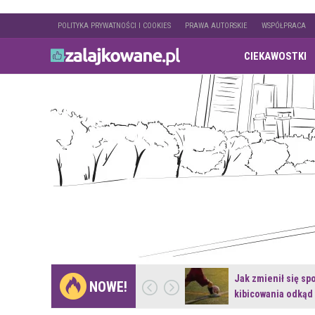
POLITYKA PRYWATNOŚCI I COOKIES
PRAWA AUTORSKIE
WSPÓŁPRACA
CIEKAWOSTKI
Gdzie pojechać na
Jak zmienił się sp
NOWE!
weekend z naturą w…
kibicowania odkąd