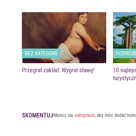
BEZ KATEGORII
PODRÓŻ
Przegrał zakład. Wygrał sławę!
10 najlep
turystyc
SKOMENTUJ
Musisz się
zalogować
, aby móc dodać kom