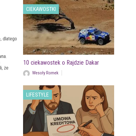
CIEKAWOSTKI
ę, dlatego
wna.
10 ciekawostek o Rajdzie Dakar
h
i, że
Wesoły Romek
LIFESTYLE