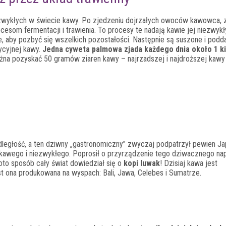
ezwykłych w świecie kawy. Po zjedzeniu dojrzałych owoców kawowca, z
esom fermentacji i trawienia. To procesy te nadają kawie jej niezwykł
ne, aby pozbyć się wszelkich pozostałości. Następnie są suszone i pod
dycyjnej kawy.
Jedna cyweta palmowa zjada każdego dnia około 1 k
żna pozyskać 50 gramów ziaren kawy – najrzadszej i najdroższej kawy 
dległość, a ten dziwny „gastronomiczny” zwyczaj podpatrzył pewien J
ekawego i niezwykłego. Poprosił o przyrządzenie tego dziwacznego napa
oto sposób cały świat dowiedział się o
kopi luwak
! Dzisiaj kawa jest
est ona produkowana na wyspach: Bali, Jawa, Celebes i Sumatrze.