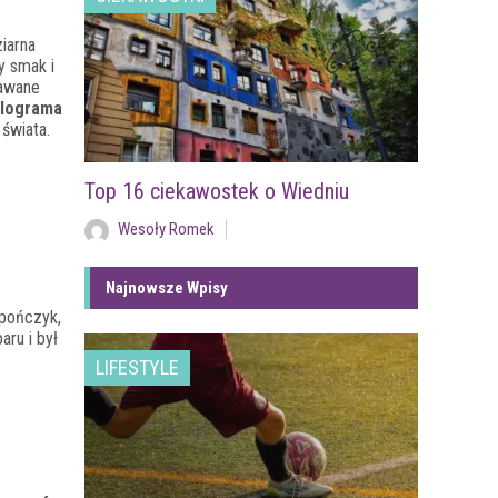
iarna
y smak i
dawane
ilograma
świata.
Top 16 ciekawostek o Wiedniu
Wesoły Romek
Najnowsze Wpisy
apończyk,
ru i był
LIFESTYLE