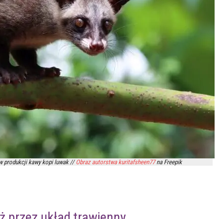
w produkcji kawy kopi luwak //
Obraz autorstwa kuritafsheen77
na Freepik
ż przez układ trawienny