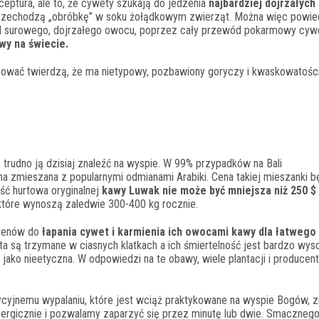
eceptura, ale to, że cywety szukają do jedzenia
najbardziej dojrzałyc
a przechodzą „obróbkę” w soku żołądkowym zwierząt. Można więc powie
od surowego, dojrzałego owocu, poprzez cały przewód pokarmowy cywe
wy na świecie.
róbować twierdzą, że ma nietypowy, pozbawiony goryczy i kwaskowatośc
 trudno ją dzisiaj znaleźć na wyspie. W 99% przypadków na Bali
a zmieszana z popularnymi odmianami Arabiki. Cena takiej mieszanki b
ść hurtowa oryginalnej
kawy Luwak nie może być mniejsza niż 250 $
tóre wynoszą zaledwie 300-400 kg rocznie.
erenów do
łapania cywet i karmienia ich owocami kawy dla łatwego
ta są trzymane w ciasnych klatkach a ich śmiertelność jest bardzo wys
 jako nieetyczna. W odpowiedzi na te obawy, wiele plantacji i producen
dycyjnemu wypalaniu, które jest wciąż praktykowane na wyspie Bogów, 
rgicznie i pozwalamy zaparzyć się przez minutę lub dwie. Smaczneg