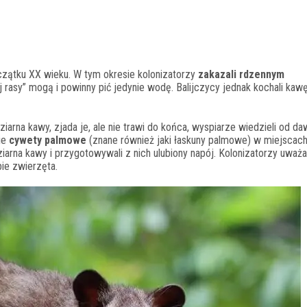
oczątku XX wieku. W tym okresie kolonizatorzy
zakazali rdzennym
szej rasy” mogą i powinny pić jedynie wodę. Balijczycy jednak kochali kaw
arna kawy, zjada je, ale nie trawi do końca, wyspiarze wiedzieli od da
bie
cywety palmowe
(znane również jaki łaskuny palmowe) w miejscac
rna kawy i przygotowywali z nich ulubiony napój. Kolonizatorzy uważal
bie zwierzęta.