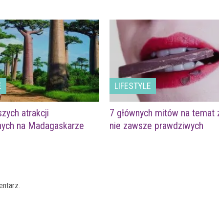
E
LIFESTYLE
szych atrakcji
7 głównych mitów na temat 
znych na Madagaskarze
nie zawsze prawdziwych
entarz.