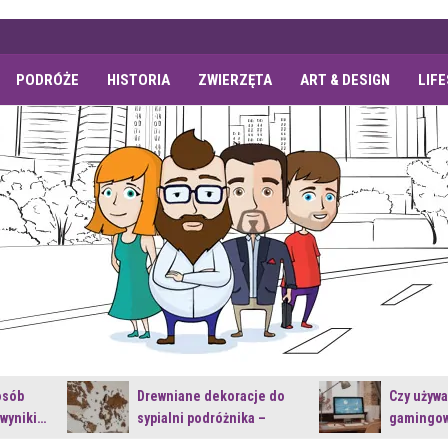
PODRÓŻE
HISTORIA
ZWIERZĘTA
ART & DESIGN
LIF
osób
Drewniane dekoracje do
Czy używ
 wyniki…
sypialni podróżnika –
gamingow
jakie…
najnowsz