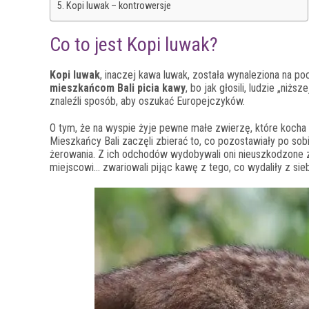
Kopi luwak – kontrowersje
Co to jest Kopi luwak?
Kopi luwak
, inaczej kawa luwak, została wynaleziona na p
mieszkańcom Bali picia kawy
, bo jak głosili, ludzie „niż
znaleźli sposób, aby oszukać Europejczyków.
O tym, że na wyspie żyje pewne małe zwierzę, które kocha zi
Mieszkańcy Bali zaczęli zbierać to, co pozostawiały po so
żerowania. Z ich odchodów wydobywali oni nieuszkodzone zia
miejscowi… zwariowali pijąc kawę z tego, co wydaliły z sie