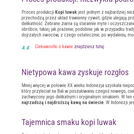
Proces produkcji
Kopi luwak
jest jednym z najbardziej ni
przechodzą przez układ trawienny cywet, gdzie ulegają proc
delikatność. Zebrane ziarna są starannie myte i oczyszcza
obróbce, takiej jak prażenie, podobnie jak w przypadku tra
dojrzałych owoców, z czego ostatecznie, po wydaleniu, mo
Ciekawostki o kawie
znajdziesz tutaj
Nietypowa kawa zyskuje rozgłos
Mniej więcej w połowie XX wieku Indonezja uzyskała niepo
który przyleciał na Bali w poszukiwaniu czegoś nowego, ci
zachwycony jego delikatnym i oryginalnym smakiem. W ten 
najrzadszą i najdroższą kawą na świecie
. W Indonezji j
Tajemnica smaku kopi luwak