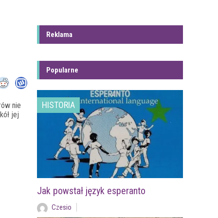
Reklama
Popularne
HISTORIA
rów nie
kół jej
Jak powstał język esperanto
Czesio