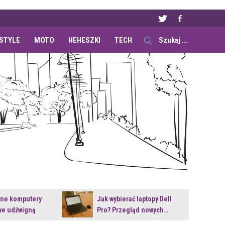
ESTYLE
MOTO
HEHESZKI
TECH
ane komputery
Jak wybierać laptopy Dell
e udźwigną
Pro? Przegląd nowych…
e premiery?