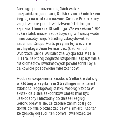
Niedługo po stoczeniu ciężkich walk z
hiszpańskimi galeonami,
Selkirk został mistrzem
żeglugi na statku o nazwie Cinque Ports
, który
znajdował się pod dowództwem 21-letniego
kapitana
Thomasa Stradlinga
. We
wrześniu 1704
roku
statek musiał zaopatrzyć się w świeżą wodę
i inne zasoby, więc Stradling zdecydował, że
zacumują Cinque Ports
przy małej wyspie w
archipelagu Juan Fernandez
(670 km od
wybrzeża Chile). Wulkaniczna wyspa
Isla Más a
Tierra
, na której żeglarze uzupełniali zapasy miała
48 kilometrów kwadratowych powierzchni i była
całkowicie pozbawiona mieszkańców.
Podczas uzupełniania zasobów
Selkirk wdał się
w kłótnię z kapitanem Stradlingiem
na temat
zdolności żeglugowej statku. Według Szkota w
skutek działania szkodników statek miał być
uszkodzony i niezdolny do dalszej żeglugi –
Selkirk obawiał się, że zatonie zanim dotrą do
domu, co miało oznaczać pewną śmierć. Kapitan
ze złością odrzucił ten pomysł twierdząc, że