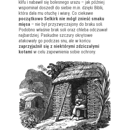
klifu i nabawił się bolesnego urazu – jak później
wspominał doszedł do siebie m.in. dzięki Biblii,
która dała mu otuchę i wiarę. Co ciekawe
początkowo Selkirk nie mógł znieść smaku
mięsa
– nie był przyzwyczajony do braku soli.
Podobno właśnie brak soli oraz chleba odczuwał
najbardziej. Paskudne szczury okrętowe
atakowały go podczas snu, ale w końcu
zaprzyjaźnił się z niektórymi zdziczałymi
kotami
w celu zapewnienia sobie ochrony.