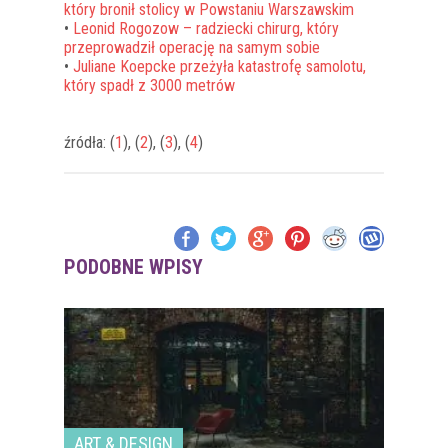
który bronił stolicy w Powstaniu Warszawskim
•
Leonid Rogozow – radziecki chirurg, który
przeprowadził operację na samym sobie
•
Juliane Koepcke przeżyła katastrofę samolotu,
który spadł z 3000 metrów
źródła: (
1
), (
2
), (
3
), (
4
)
PODOBNE WPISY
ART & DESIGN