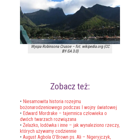
Wyspa Robinsona Crusoe – fot. wikipedia.org (CC
BY-SA 3.0)
Zobacz też:
•
Niesamowita historia rozejmu
bożonarodzeniowego podczas I wojny światowej
•
Edward Mordrake – tajemnica człowieka o
dwóch twarzach rozwiązana
•
Żelazko, lodówka i inne – jak wynaleziono rzeczy,
których używamy codziennie
•
August Agbola O’Brown ps. Ali – Nigeryjczyk,