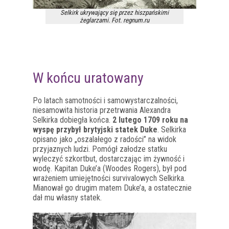
Selkirk ukrywający się przez hiszpańskimi
żeglarzami. Fot. regnum.ru
W końcu uratowany
Po latach samotności i samowystarczalności,
niesamowita historia przetrwania Alexandra
Selkirka dobiegła końca.
2 lutego 1709 roku na
wyspę przybył brytyjski statek Duke
. Selkirka
opisano jako „oszalałego z radości” na widok
przyjaznych ludzi. Pomógł załodze statku
wyleczyć szkortbut, dostarczając im żywność i
wodę. Kapitan Duke’a (Woodes Rogers), był pod
wrażeniem umiejętności survivalowych Selkirka.
Mianował go drugim matem Duke’a, a ostatecznie
dał mu własny statek.