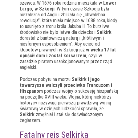
szewca. W 1676 roku rodzina mieszkała w
Lower
Largo, w Szkocji
. W tym czasie Szkocja była
niezależna od Anglii i zbliżała się „chwalebna
rewolucja”, która miała miejsce w 1688 roku, kiedy
to usunięto z tronu króla Jakuba II. To burzliwe
środowisko nie było łatwe dla dziecka i
Selkirk
dorastał z buntowniczą naturą i „kłótliwym i
niesfornym usposobieniem”. Aby uciec od
kłopotów prawnych w Szkocji już
w wieku 17 lat
opuścił dom i został korsarzem
, czyli w
zasadzie piratem usankcjonowanym przez rząd
angielski.
Podczas pobytu na morzu
Selkirk i jego
towarzysze walczyli przeciwko Francuzom i
Hiszpanom
podczas wojny o sukcesję hiszpańską
na początku XVIII wieku. Wojna, którą niektórzy
historycy nazywają pierwszą prawdziwą wojną
światową w dziejach ludzkości sprawiła, że
Selkirk
zmężniał i stał się doświadczonym
żeglarzem.
Fatalny rejs Selkirka