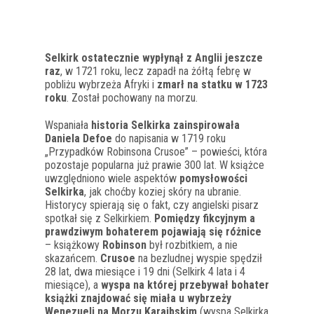
Selkirk ostatecznie wypłynął z Anglii jeszcze
raz
, w 1721 roku, lecz zapadł na żółtą febrę w
pobliżu wybrzeża Afryki i
zmarł na statku w 1723
roku
. Został pochowany na morzu.
Wspaniała
historia Selkirka zainspirowała
Daniela Defoe
do napisania w 1719 roku
„Przypadków Robinsona Crusoe” – powieści, która
pozostaje popularna już prawie 300 lat. W książce
uwzględniono wiele aspektów
pomysłowości
Selkirka
, jak choćby koziej skóry na ubranie.
Historycy spierają się o fakt, czy angielski pisarz
spotkał się z Selkirkiem.
Pomiędzy fikcyjnym a
prawdziwym bohaterem pojawiają się różnice
– książkowy
Robinson
był rozbitkiem, a nie
skazańcem.
Crusoe
na bezludnej wyspie spędził
28 lat, dwa miesiące i 19 dni (Selkirk 4 lata i 4
miesiące), a
wyspa na której przebywał bohater
książki znajdować się miała u wybrzeży
Wenezueli na Morzu Karaibskim
(wyspa Selkirka