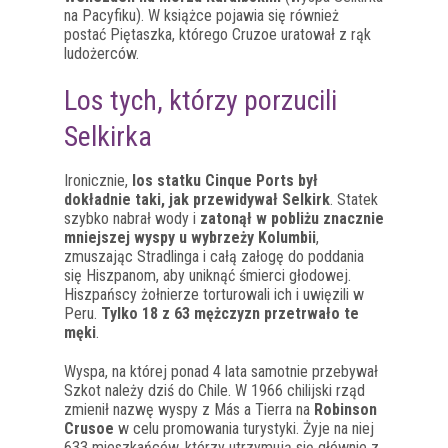
na Pacyfiku). W książce pojawia się również
postać Piętaszka, którego Cruzoe uratował z rąk
ludożerców.
Los tych, którzy porzucili
Selkirka
Ironicznie,
los statku Cinque Ports był
dokładnie taki, jak przewidywał Selkirk
. Statek
szybko nabrał wody i
zatonął w pobliżu znacznie
mniejszej wyspy u wybrzeży Kolumbii
,
zmuszając Stradlinga i całą załogę do poddania
się Hiszpanom, aby uniknąć śmierci głodowej.
Hiszpańscy żołnierze torturowali ich i uwięzili w
Peru.
Tylko 18 z 63 mężczyzn przetrwało te
męki
.
Wyspa, na której ponad 4 lata samotnie przebywał
Szkot należy dziś do Chile. W 1966 chilijski rząd
zmienił nazwę wyspy z Más a Tierra na
Robinson
Crusoe
w celu promowania turystyki. Żyje na niej
633 mieszkańców, którzy utrzymują się głównie z