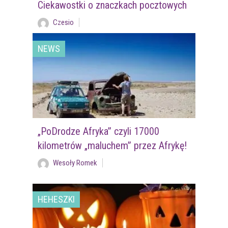
Ciekawostki o znaczkach pocztowych
Czesio
NEWS
„PoDrodze Afryka” czyli 17000
kilometrów „maluchem” przez Afrykę!
Wesoły Romek
HEHESZKI