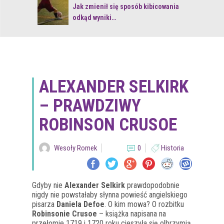
 z naturą
Jak zmienił się sposób kibicowania
odkąd wyniki…
ALEXANDER SELKIRK
– PRAWDZIWY
ROBINSON CRUSOE
Wesoły Romek
0
Historia
Gdyby nie
Alexander Selkirk
prawdopodobnie
nigdy nie powstałaby słynna powieść angielskiego
pisarza
Daniela Defoe
. O kim mowa? O rozbitku
Robinsonie Crusoe
– książka napisana na
przełomie 1719 i 1720 roku cieszyła się olbrzymią