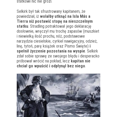
statkowi nic nie grozi.
Selkirk był tak sfrustrowany kapitanem, że
powiedział, iż
wolałby utknąć na Isla Más a
Tierra niż postawić stopę na nieszczelnym
statku
. Stradling potraktował jego deklarację
dosłownie, wręczył mu trochę zapasów (muszkiet
i niewielką ilość prochu, nóż, podstawowe
narzędzia ciesielskie, cyrkiel nawigacyjny, odzież,
linę, tytoń, parę książek oraz Pismo Święte)
i
spełnił życzenie pozostania na wyspie
. Selkirk
zdał sobie sprawę ze swojego błędu i desperacko
próbował wrócić na pokład, lecz
kapitan nie
chciał go wpuścić i odpłynął bez niego
.