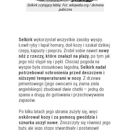
Selkirk czytający biblię. Fot. wikipedia.org / domena
pubiczna
Selkirk
wykorzystał wszystkie zasoby wyspy.
Łowił ryby i łapał homary, doił kozy i szukał dzikiej
rzepy, kapusty i pieprzu. Zrobił sobie nawet
nowy
nóż z rzeczy, które znalazł na plaży
, po tym jak
jego nóż stępił się i pękł. Chociaż pogoda na
wyspie była stosunkowo łagodna,
Selkirk nadal
potrzebował schronienia przed deszczem i
niższymi temperaturami w nocy
. Z drzewa
pimentowego (jego owocami są ziarna ziela
angielskiego) zbudował dwie chatki – jedną do
spania a drugą do gotowania i przechowywania
zapasów.
Po kilku latach jego ubrania zużyły się, więc
oskórował kozy i za pomocą gwoździa i
sznurka uszył nowe
. Zniszczyły się również jego
buty, ale jego stopy stwardniały i postanowił