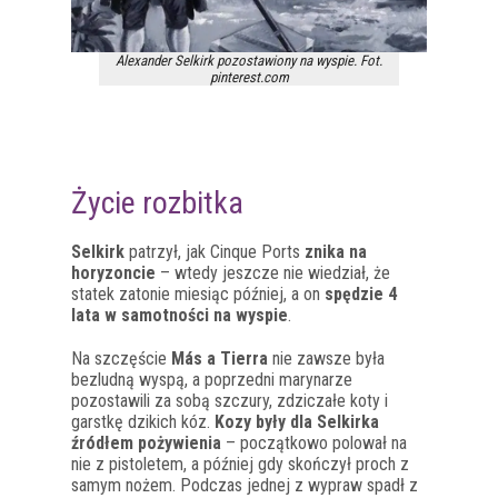
Alexander Selkirk pozostawiony na wyspie. Fot.
pinterest.com
Życie rozbitka
Selkirk
patrzył, jak Cinque Ports
znika na
horyzoncie
– wtedy jeszcze nie wiedział, że
statek zatonie miesiąc później, a on
spędzie 4
lata w samotności na wyspie
.
Na szczęście
Más a Tierra
nie zawsze była
bezludną wyspą, a poprzedni marynarze
pozostawili za sobą szczury, zdziczałe koty i
garstkę dzikich kóz.
Kozy były dla Selkirka
źródłem pożywienia
– początkowo polował na
nie z pistoletem, a później gdy skończył proch z
samym nożem. Podczas jednej z wypraw spadł z