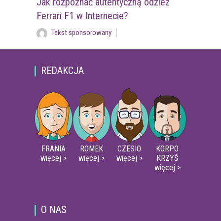
Jak rozpoznać autentyczną odzież
Ferrari F1 w Internecie?
Tekst sponsorowany
REDAKCJA
FRANIA
ROMEK
CZESIO
KORPO
więcej >
więcej >
więcej >
KRZYŚ
więcej >
O NAS