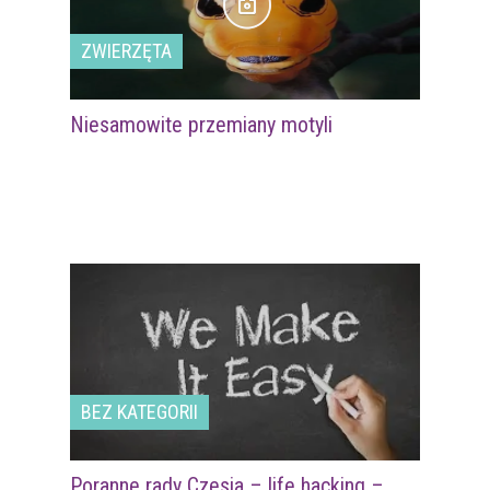
ZWIERZĘTA
Niesamowite przemiany motyli
BEZ KATEGORII
Poranne rady Czesia – life hacking –