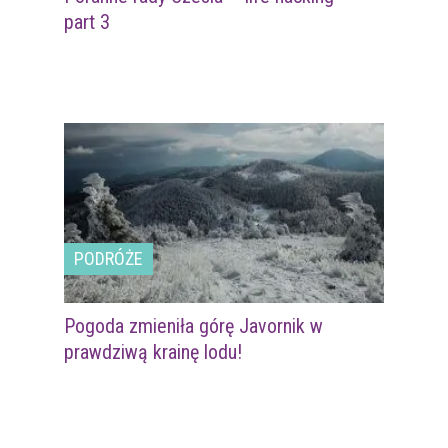
part 3
PODRÓŻE
Pogoda zmieniła górę Javornik w
prawdziwą krainę lodu!