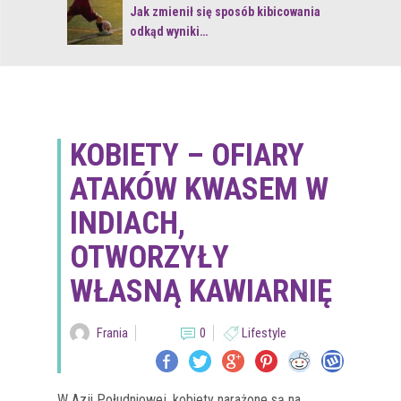
 z naturą
Jak zmienił się sposób kibicowania
odkąd wyniki…
KOBIETY – OFIARY
ATAKÓW KWASEM W
INDIACH,
OTWORZYŁY
WŁASNĄ KAWIARNIĘ
Frania
0
Lifestyle
W Azji Południowej, kobiety narażone są na