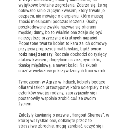
wyjątkowo brutalne zagrożenia. Zdarza się, że są
oblewane silnie żrącym kwasem, który trwale je
oszpeca, nie mówiąc o cierpieniu, które muszą
znosić miesiącami podczas leczenia. Osoby
poszkodowane zwykle nazywa się ofiarami
męskiej dumy, bo to właśnie ona zdaje się być
najczęstszą przyczyną
okrutnych napaści.
Poparzone twarze kobiet to kara za ich odmowę
przyjęcia propozycji małżeńskiej, bądź
owoc
rodzinnej zemsty
. Rocznie dochodzi do tysięcy
ataków kwasem, dogłębnie niszczącym skórę,
tkankę mięśniową, a nawet kości. Na skutek
urazów większość pokrzywdzonych traci wzrok.
Tymczasem w Agrze w Indiach, kobiety będące
ofiarami takich przestępstw, które ucierpiały z rąk
członków swojej rodziny, zaprzyjaźniły się i
postanowiły wspólnie zrobić coś ze swoim
życiem.
Założyły kawiarnię o nazwie „Hangout Sheroes”, w
której wszystkie one, dotknięte przez te
straszliwe zbrodnie, mogą zarabiać, uczyć się i