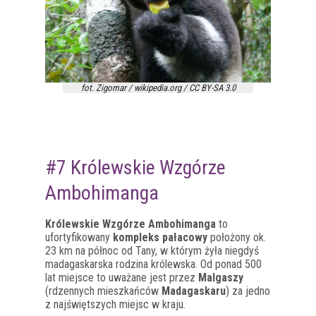
fot. Zigomar / wikipedia.org / CC BY-SA 3.0
#7 Królewskie Wzgórze
Ambohimanga
Królewskie Wzgórze Ambohimanga
to
ufortyfikowany
kompleks pałacowy
położony ok.
23 km na północ od Tany, w którym żyła niegdyś
madagaskarska rodzina królewska. Od ponad 500
lat miejsce to uważane jest przez
Malgaszy
(rdzennych mieszkańców
Madagaskaru
) za jedno
z najświętszych miejsc w kraju.