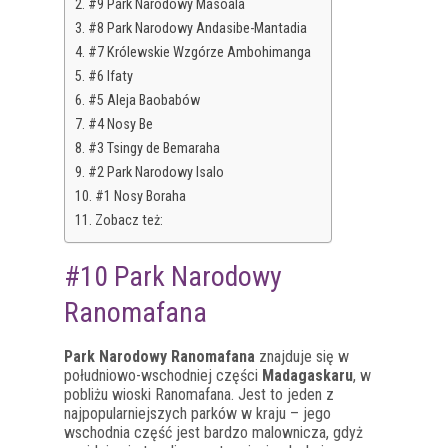
#9 Park Narodowy Masoala
#8 Park Narodowy Andasibe-Mantadia
#7 Królewskie Wzgórze Ambohimanga
#6 Ifaty
#5 Aleja Baobabów
#4 Nosy Be
#3 Tsingy de Bemaraha
#2 Park Narodowy Isalo
#1 Nosy Boraha
Zobacz też:
#10 Park Narodowy
Ranomafana
Park Narodowy Ranomafana
znajduje się w
południowo-wschodniej części
Madagaskaru
, w
pobliżu wioski Ranomafana. Jest to jeden z
najpopularniejszych parków w kraju – jego
wschodnia część jest bardzo malownicza, gdyż