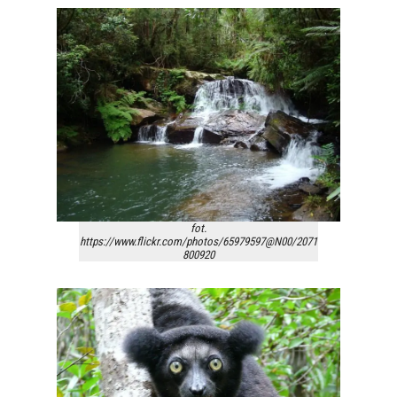
fot.
https://www.flickr.com/photos/65979597@N00/2071
800920