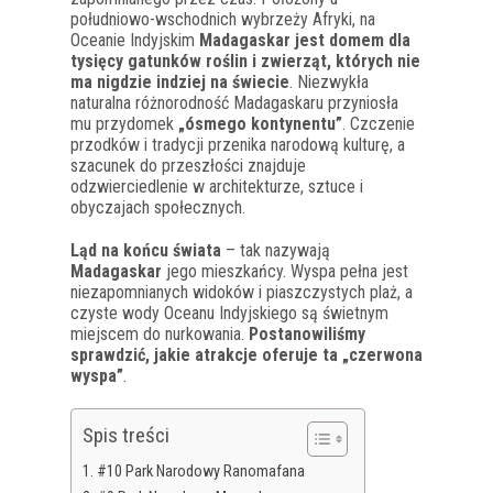
południowo-wschodnich wybrzeży Afryki, na
Oceanie Indyjskim
Madagaskar jest domem dla
tysięcy gatunków roślin i zwierząt, których nie
ma nigdzie indziej na świecie
. Niezwykła
naturalna różnorodność Madagaskaru przyniosła
mu przydomek
„ósmego kontynentu”
. Czczenie
przodków i tradycji przenika narodową kulturę, a
szacunek do przeszłości znajduje
odzwierciedlenie w architekturze, sztuce i
obyczajach społecznych.
Ląd na końcu świata
– tak nazywają
Madagaskar
jego mieszkańcy. Wyspa pełna jest
niezapomnianych widoków i piaszczystych plaż, a
czyste wody Oceanu Indyjskiego są świetnym
miejscem do nurkowania.
Postanowiliśmy
sprawdzić, jakie atrakcje oferuje ta „czerwona
wyspa”
.
Spis treści
#10 Park Narodowy Ranomafana