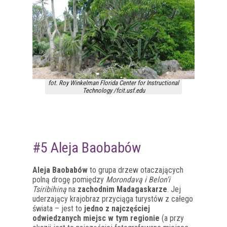
fot. Roy Winkelman Florida Center for Instructional
Technology /fcit.usf.edu
#5 Aleja Baobabów
Aleja Baobabów
to grupa drzew otaczających
polną drogę pomiędzy
Morondavą i Belon’i
Tsiribihiną
na
zachodnim Madagaskarze
. Jej
uderzający krajobraz przyciąga turystów z całego
świata – jest to
jedno z najczęściej
odwiedzanych miejsc w tym regionie
(a przy