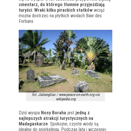
cmentarz, do którego tłumnie przyjeżdżają
turyści
.
Wraki kilku pirackich statków
wciąż
można dostrzec na płytkich wodach Baie des
Forbans.
fot. JialiangGao / www.peace-on-earth.org via
wikipedia.org
Dziś wyspa
Nosy Boraha
jest
jedną z
najlepszych atrakcji turystycznych na
Madagaskarze
. Spokojne, czyste wody są
idealne do snorkelingu. Podczas lata i wczesnej