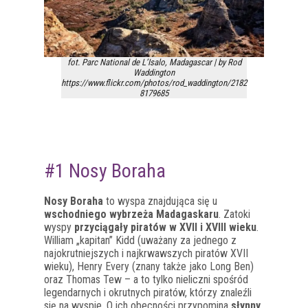
fot. Parc National de L’Isalo, Madagascar | by Rod
Waddington
https://www.flickr.com/photos/rod_waddington/2182
8179685
#1 Nosy Boraha
Nosy Boraha
to wyspa znajdująca się u
wschodniego wybrzeża Madagaskaru
. Zatoki
wyspy
przyciągały piratów w XVII i XVIII wieku
.
William „kapitan” Kidd (uważany za jednego z
najokrutniejszych i najkrwawszych piratów XVII
wieku), Henry Every (znany także jako Long Ben)
oraz Thomas Tew – a to tylko nieliczni spośród
legendarnych i okrutnych piratów, którzy znaleźli
się na wyspie. O ich obecności przypomina
słynny