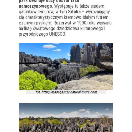
park cechuje duży obszar lasu
namorzynowego
. Występuje tu także siedem
gatunków lemurów, w tym
Sifaka
– wyróżniający
się charakterystycznym kremowo-białym futrem i
czarnym pyskiem. Rezerwat w 1990 roku wpisano
na listę światowego dziedzictwa kulturowego i
przyrodniczego UNESCO.
fot. http://madagascar-natural-tours.com