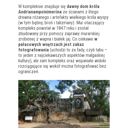
W kompleksie znajduje się
dawny dom króla
Andrianampoinimerina
ze ścianami z litego
drewna różanego i artefakty wielkiego króla wyspy
(w tym bębny, broń i talizmany). Mur otaczający
kompleks powstał w 1847 roku i został
zbudowany przy pomocy zaprawy murarskiej
zrobionej z wapna i białek jaj. Co ciekawe
w
pałacowych wnętrzach jest zakaz
fotografowania
(uchodzi to za fady, czyli tabu –
to jeden z najciekawszych aspektów malgaskiej
kultury), ale sam kompleks oraz wspaniałe widoki
rozciągające się wokół można fotografować bez
ograniczeń.