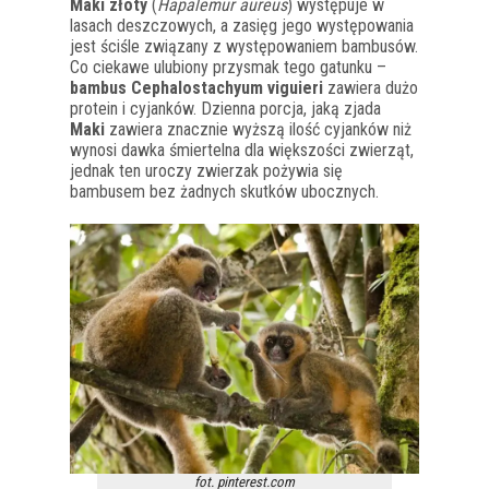
Maki złoty
(
Hapalemur aureus
) występuje w
lasach deszczowych, a zasięg jego występowania
jest ściśle związany z występowaniem bambusów.
Co ciekawe ulubiony przysmak tego gatunku –
bambus Cephalostachyum viguieri
zawiera dużo
protein i cyjanków. Dzienna porcja, jaką zjada
Maki
zawiera znacznie wyższą ilość cyjanków niż
wynosi dawka śmiertelna dla większości zwierząt,
jednak ten uroczy zwierzak pożywia się
bambusem bez żadnych skutków ubocznych.
fot. pinterest.com