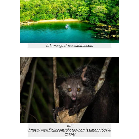
fot. mangoafricansafaris.com
fot:
https://www.flickr.com/photos/nomissimon/158190
70729/