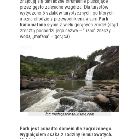
znajdują się tam liczne strumienie pluskające
przez gęsto zalesione wzgórza. Dla turystów
wytyczono 5 szlaków turystycznych, po których
można chodzić z przewodnikiem, a sam
Park
Ranomafana
słynie z wielu gorących źródeł (stąd
zresztą pochodzi jego nazwa – ” rano” znaczy
woda, „mafana” – gorąca).
fot: madagascar-tourisme.com
Park jest ponadto domem dla zagrożonego
wyginięciem ssaka z rodziny lemurowatych.
.