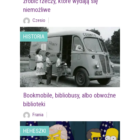
zrobić rzeczy, które wydają się
niemożliwe
Czesio
HISTORIA
Bookmobile, bibliobusy, albo obwoźne
biblioteki
Frania
HEHESZKI