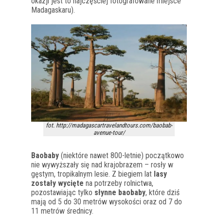
okazji jest to najczęściej fotografowane miejsce
Madagaskaru).
fot. http://madagascartravelandtours.com/baobab-
avenue-tour/
Baobaby
(niektóre nawet 800-letnie) początkowo
nie wywyższały się nad krajobrazem – rosły w
gęstym, tropikalnym lesie. Z biegiem lat
lasy
zostały wycięte
na potrzeby rolnictwa,
pozostawiając tylko
słynne baobaby
, które dziś
mają od 5 do 30 metrów wysokości oraz od 7 do
11 metrów średnicy.