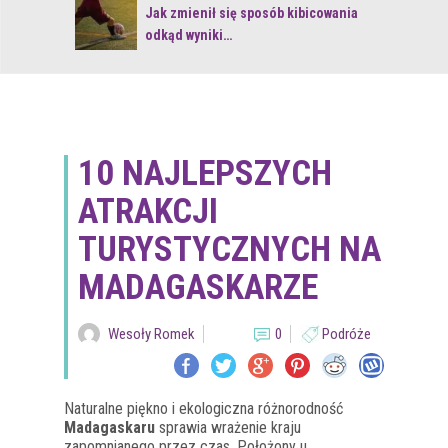
 z naturą
Jak zmienił się sposób kibicowania
odkąd wyniki…
10 NAJLEPSZYCH
ATRAKCJI
TURYSTYCZNYCH NA
MADAGASKARZE
Wesoły Romek
0
Podróże
Naturalne piękno i ekologiczna różnorodność
Madagaskaru
sprawia wrażenie kraju
zapomnianego przez czas. Położony u