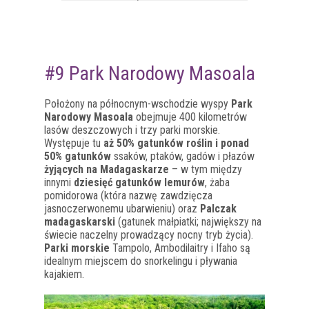
#9 Park Narodowy Masoala
Położony na północnym-wschodzie wyspy
Park
Narodowy Masoala
obejmuje 400 kilometrów
lasów deszczowych i trzy parki morskie.
Występuje tu
aż 50% gatunków roślin i ponad
50% gatunków
ssaków, ptaków, gadów i płazów
żyjących na Madagaskarze
– w tym między
innymi
dziesięć gatunków lemurów
, żaba
pomidorowa (która nazwę zawdzięcza
jasnoczerwonemu ubarwieniu) oraz
Palczak
madagaskarski
(gatunek małpiatki; największy na
świecie naczelny prowadzący nocny tryb życia).
Parki morskie
Tampolo, Ambodilaitry i Ifaho są
idealnym miejscem do snorkelingu i pływania
kajakiem.