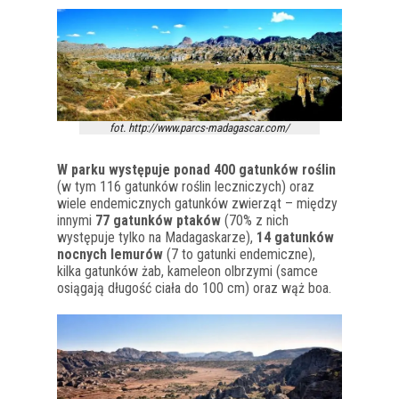
fot. http://www.parcs-madagascar.com/
W parku występuje ponad 400 gatunków roślin
(w tym 116 gatunków roślin leczniczych) oraz
wiele endemicznych gatunków zwierząt – między
innymi
77 gatunków ptaków
(70% z nich
występuje tylko na Madagaskarze),
14 gatunków
nocnych lemurów
(7 to gatunki endemiczne),
kilka gatunków żab, kameleon olbrzymi (samce
osiągają długość ciała do 100 cm) oraz wąż boa.