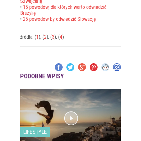
Szwajcarię
•
15 powodów, dla których warto odwiedzić
Brazylię
•
25 powodów by odwiedzić Słowację
źródła: (
1
), (
2
), (
3
), (
4
)
PODOBNE WPISY
LIFESTYLE