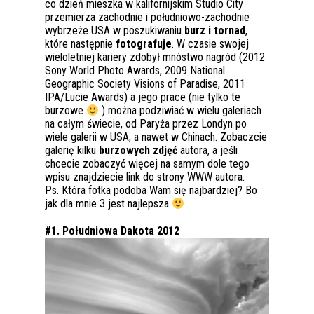
co dzień mieszka w kalifornijskim Studio City
przemierza zachodnie i południowo-zachodnie
wybrzeże USA w poszukiwaniu
burz i tornad
,
które następnie
fotografuje
. W czasie swojej
wieloletniej kariery zdobył mnóstwo nagród (2012
Sony World Photo Awards, 2009 National
Geographic Society Visions of Paradise, 2011
IPA/Lucie Awards) a jego prace (nie tylko te
burzowe
) można podziwiać w wielu galeriach
na całym świecie, od Paryża przez Londyn po
wiele galerii w USA, a nawet w Chinach. Zobaczcie
galerię kilku
burzowych zdjęć
autora, a jeśli
chcecie zobaczyć więcej na samym dole tego
wpisu znajdziecie link do strony WWW autora.
Ps. Która fotka podoba Wam się najbardziej? Bo
jak dla mnie 3 jest najlepsza
#1. Południowa Dakota 2012