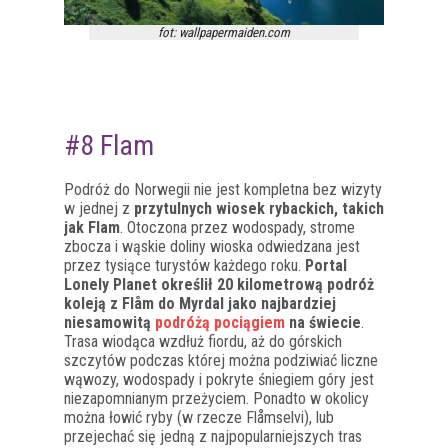
fot: wallpapermaiden.com
#8 Flam
Podróż do Norwegii nie jest kompletna bez wizyty
w jednej z
przytulnych wiosek rybackich, takich
jak Flam
. Otoczona przez wodospady, strome
zbocza i wąskie doliny wioska odwiedzana jest
przez tysiące turystów każdego roku.
Portal
Lonely Planet określił 20 kilometrową podróż
koleją z Flåm do Myrdal jako najbardziej
niesamowitą
podróżą pociągiem
na świecie
.
Trasa wiodąca wzdłuż fiordu, aż do górskich
szczytów podczas której można podziwiać liczne
wąwozy, wodospady i pokryte śniegiem góry jest
niezapomnianym przeżyciem. Ponadto w okolicy
można łowić ryby (w rzecze Flåmselvi), lub
przejechać się jedną z najpopularniejszych tras