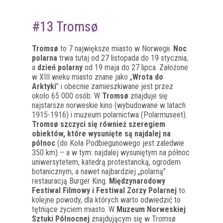
#13 Tromsø
Tromsø
to 7 największe miasto w Norwegii.
Noc
polarna
trwa tutaj od 27 listopada do 19 stycznia,
a
dzień polarny
od 19 maja do 27 lipca. Założone
w XIII wieku miasto znane jako „
Wrota do
Arktyki
” i obecnie zamieszkiwane jest przez
około 65 000 osób. W
Tromsø
znajduje się
najstarsze norweskie kino (wybudowane w latach
1915-1916) i muzeum polarnictwa (Polarmuseet).
Tromsø szczyci się również szeregiem
obiektów, które wysunięte są najdalej na
północ
(do Koła Podbiegunowego jest zaledwie
350 km) – a w tym: najdalej wysuniętym na północ
uniwersytetem, katedrą protestancką, ogrodem
botanicznym, a nawet najbardziej „polarną”
restauracją Burger King.
Międzynarodowy
Festiwal Filmowy i Festiwal Zorzy Polarnej
to
kolejne powody, dla których warto odwiedzić to
tętniące życiem miasto. W
Muzeum Norweskiej
Sztuki Północnej
znajdującym się w Tromsø