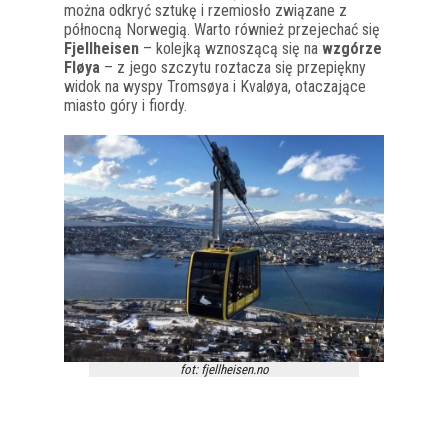
można odkryć sztukę i rzemiosło związane z
północną Norwegią. Warto również przejechać się
Fjellheisen
– kolejką wznoszącą się na
wzgórze
Fløya
– z jego szczytu roztacza się przepiękny
widok na wyspy Tromsøya i Kvaløya, otaczające
miasto góry i fiordy.
fot: fjellheisen.no