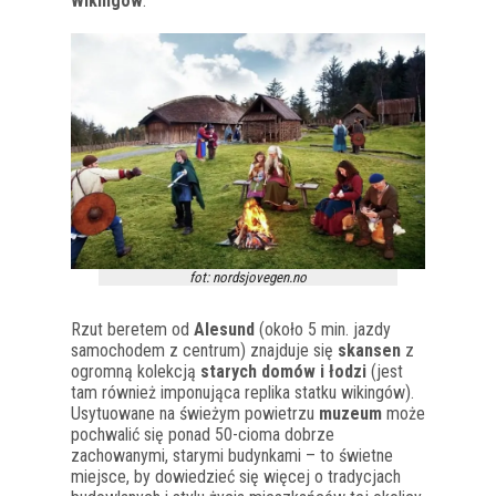
Wikingów
.
fot: nordsjovegen.no
Rzut beretem od
Alesund
(około 5 min. jazdy
samochodem z centrum) znajduje się
skansen
z
ogromną kolekcją
starych domów i łodzi
(jest
tam również imponująca replika statku wikingów).
Usytuowane na świeżym powietrzu
muzeum
może
pochwalić się ponad 50-cioma dobrze
zachowanymi, starymi budynkami – to świetne
miejsce, by dowiedzieć się więcej o tradycjach