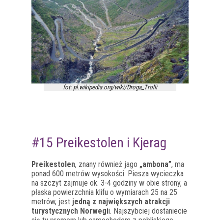
fot: pl.wikipedia.org/wiki/Droga_Trolli
#15 Preikestolen i Kjerag
Preikestolen
, znany również jago
„ambona”
, ma
ponad 600 metrów wysokości. Piesza wycieczka
na szczyt zajmuje ok. 3-4 godziny w obie strony, a
płaska powierzchnia klifu o wymiarach 25 na 25
metrów, jest
jedną z największych atrakcji
turystycznych Norwegi
i. Najszybciej dostaniecie