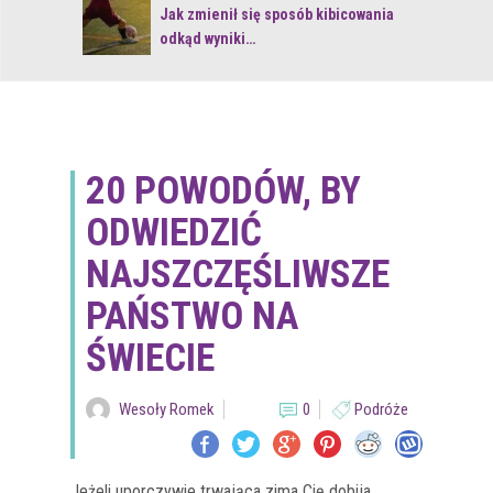
 z naturą
Jak zmienił się sposób kibicowania
odkąd wyniki…
20 POWODÓW, BY
ODWIEDZIĆ
NAJSZCZĘŚLIWSZE
PAŃSTWO NA
ŚWIECIE
Wesoły Romek
0
Podróże
Jeżeli uporczywie trwająca zima Cię dobija,