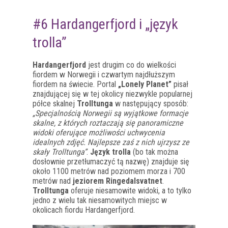
#6 Hardangerfjord i „język
trolla”
Hardangerfjord
jest drugim co do wielkości
fiordem w Norwegii i czwartym najdłuższym
fiordem na świecie. Portal
„Lonely Planet”
pisał
znajdującej się w tej okolicy niezwykle popularnej
półce skalnej
Trolltunga
w następujący sposób:
„Specjalnością Norwegii są wyjątkowe formacje
skalne, z których roztaczają się panoramiczne
widoki oferujące możliwości uchwycenia
idealnych zdjęć. Najlepsze zaś z nich ujrzysz ze
skały Trolltunga”
.
Język trolla
(bo tak można
dosłownie przetłumaczyć tą nazwę) znajduje się
około 1100 metrów nad poziomem morza i 700
metrów nad
jeziorem Ringedalsvatnet
.
Trolltunga
oferuje niesamowite widoki, a to tylko
jedno z wielu tak niesamowitych miejsc w
okolicach fiordu Hardangerfjord.