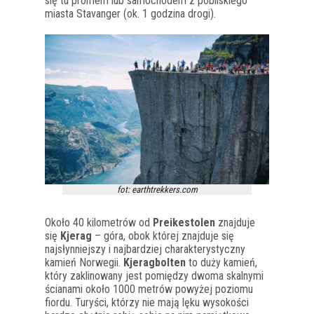
się tu promem lub samochodem z pobliskiego
miasta Stavanger (ok. 1 godzina drogi).
fot: earthtrekkers.com
Około 40 kilometrów od
Preikestolen
znajduje
się
Kjerag
– góra, obok której znajduje się
najsłynniejszy i najbardziej charakterystyczny
kamień Norwegii.
Kjeragbolten
to duży kamień,
który zaklinowany jest pomiędzy dwoma skalnymi
ścianami około 1000 metrów powyżej poziomu
fiordu. Turyści, którzy nie mają lęku wysokości