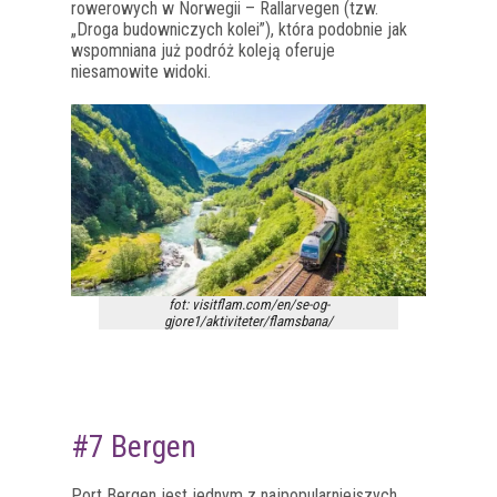
rowerowych w Norwegii – Rallarvegen (tzw.
„Droga budowniczych kolei”), która podobnie jak
wspomniana już podróż koleją oferuje
niesamowite widoki.
fot: visitflam.com/en/se-og-
gjore1/aktiviteter/flamsbana/
#7 Bergen
Port Bergen jest jednym z najpopularniejszych