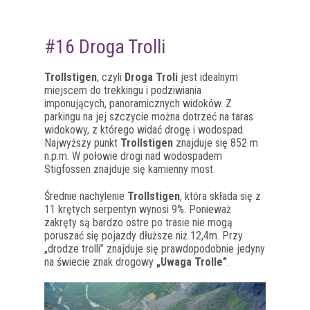
#16 Droga Trolli
Trollstigen
, czyli
Droga Troli
jest idealnym
miejscem do trekkingu i podziwiania
imponujących, panoramicznych widoków. Z
parkingu na jej szczycie można dotrzeć na taras
widokowy, z którego widać drogę i wodospad.
Najwyższy punkt
Trollstigen
znajduje się 852 m
n.p.m. W połowie drogi nad wodospadem
Stigfossen znajduje się kamienny most.
Średnie nachylenie
Trollstigen
, która składa się z
11 krętych serpentyn wynosi 9%. Ponieważ
zakręty są bardzo ostre po trasie nie mogą
poruszać się pojazdy dłuższe niż 12,4m. Przy
„drodze trolli” znajduje się prawdopodobnie jedyny
na świecie znak drogowy
„Uwaga Trolle”
.