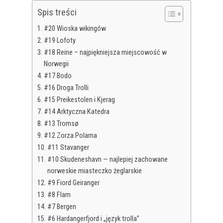
Spis treści
#20 Wioska wikingów
#19 Lofoty
#18 Reine – najpiękniejsza miejscowość w
Norwegii
#17 Bodo
#16 Droga Trolli
#15 Preikestolen i Kjerag
#14 Arktyczna Katedra
#13 Tromsø
#12 Zorza Polarna
#11 Stavanger
#10 Skudeneshavn — najlepiej zachowane
norweskie miasteczko żeglarskie
#9 Fiord Geiranger
#8 Flam
#7 Bergen
#6 Hardangerfjord i „język trolla”