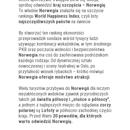
spróbuj odwiedzić
kraj szczęścia – Norwegię
.
To właśnie
Norwegia
znalazła się na szczycie
rankingu
World Happiness Index
, czyli listy
najszczęśliwszych państw
na świecie.
By stworzyć ten ranking ekonomiści
przeprowadzili sondaże wśród tysięcy ludzi
używając kombinacji wskaźników, w tym średniego
PKB oraz poczucia wolności i bezpieczeństwa.
Norwegia
ma coś do zaoferowania podróżnikom
każdego rodzaju. Od dynamicznej sztuki
nowoczesnej i sceny teatralnej w Oslo, po
przytulność wiosek rybackich – krótko mówiąc
Norwegia oferuje mnóstwo atrakcji
.
Wielu turystów przybywa do
Norwegii
dla niczym
niezakłóconych widoków zjawisk przyrodniczych
takich jak
światła północy i „słońce o północy”
,
a jednym z najlepszych miejsc do oglądania
zorzy
polarnej
są
Lofoty
w północno-zachodniej części
kraju. Przed Wami
20 powodów, dla których
warto odwiedzić Norwegię.