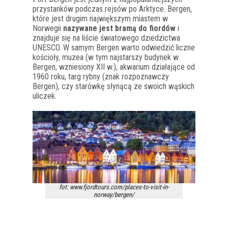
przystanków podczas rejsów po Arktyce. Bergen,
które jest drugim największym miastem w
Norwegii
nazywane jest bramą do fiordów
i
znajduje się na liście światowego dziedzictwa
UNESCO. W samym Bergen warto odwiedzić liczne
kościoły, muzea (w tym najstarszy budynek w
Bergen, wzniesiony XII w.), akwarium działające od
1960 roku, targ rybny (znak rozpoznawczy
Bergen), czy starówkę słynącą ze swoich wąskich
uliczek.
fot: www.fjordtours.com/places-to-visit-in-
norway/bergen/