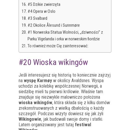
#5 Dzikie zwierzęta
#4 Opera w Oslo
#3 Svalbard
#2 Okolice Ålesund i Sunnmøre
#1 Norweska Statua Wolności, „dziwności” z
Parku Vigelanda i orka w norweskim fiordzie
To również może Cię zainteresować:
#20 Wioska wikingów
Jeśli interesujesz się historią to koniecznie zajrzyj
na
wyspę Karmøy
w okolicy Avaldsnes. Wyspa
uchodzi za kolebkę współczesnej Norwegii, a
siedzibę mieli tu pierwsi królowie. Właśnie tam
znajduje się niezwykle malowniczo położona
wioska wikingów
, która składa się z kilku domów
zrekonstruowanych z wielką dbałością o każdy
szczegół. Podczas wizyty dowiesz się jak żyli
Wikingowie
, jak budowali swoje domy i statki.
Latem organizowany jest tutaj
festiwal