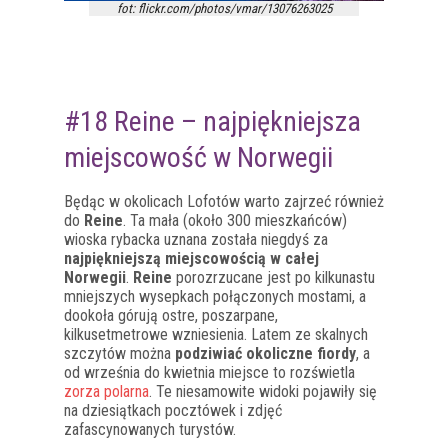
fot: flickr.com/photos/vmar/13076263025
#18 Reine – najpiękniejsza
miejscowość w Norwegii
Będąc w okolicach Lofotów warto zajrzeć również
do
Reine
. Ta mała (około 300 mieszkańców)
wioska rybacka uznana została niegdyś za
najpiękniejszą miejscowością w całej
Norwegii
.
Reine
porozrzucane jest po kilkunastu
mniejszych wysepkach połączonych mostami, a
dookoła górują ostre, poszarpane,
kilkusetmetrowe wzniesienia. Latem ze skalnych
szczytów można
podziwiać okoliczne fiordy
, a
od września do kwietnia miejsce to rozświetla
zorza polarna
. Te niesamowite widoki pojawiły się
na dziesiątkach pocztówek i zdjęć
zafascynowanych turystów.