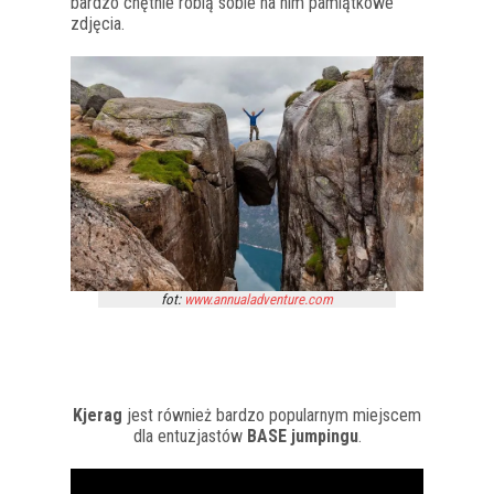
bardzo chętnie robią sobie na nim pamiątkowe
zdjęcia.
fot:
www.annualadventure.com
Kjerag
jest również bardzo popularnym miejscem
dla entuzjastów
BASE jumpingu
.