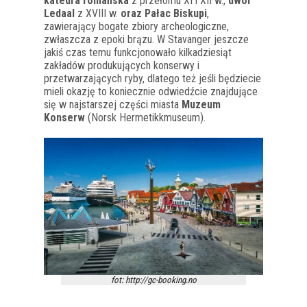
katedra romańska
z przełomu XI i XII w.,
dwór
Ledaal
z XVIII w.
oraz Pałac Biskupi
,
zawierający bogate zbiory archeologiczne,
zwłaszcza z epoki brązu. W Stavanger jeszcze
jakiś czas temu funkcjonowało kilkadziesiąt
zakładów produkujących konserwy i
przetwarzających ryby, dlatego też jeśli będziecie
mieli okazję to koniecznie odwiedźcie znajdujące
się w najstarszej części miasta
Muzeum
Konserw
(Norsk Hermetikkmuseum).
fot: http://gc-booking.no