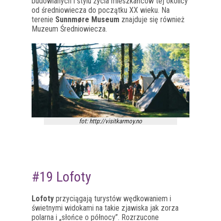
budowlanych i stylu życia mieszkańców tej okolicy
od średniowiecza do początku XX wieku. Na
terenie
Sunnmøre Museum
znajduje się również
Muzeum Średniowiecza.
fot: http://visitkarmoy.no
#19 Lofoty
Lofoty
przyciągają turystów wędkowaniem i
świetnymi widokami na takie zjawiska jak zorza
polarna i „słońce o północy”. Rozrzucone