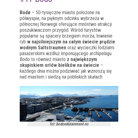
Bodø
– 50-tysięczne miasto położone na
półwyspie, na pięknym odcinku wybrzeża w
północnej Norwegii oferujące mnóstwo atrakcji
poszukiwaczom przygód. Wśród turystów
popularne są spacery brzegiem morza, łowienie
ryb
w najsilniejszym na całym świecie prądzie
wodnym Saltstraumen
oraz wycieczki łodziami
pasażerskimi wzdłuż imponującego archipelagu.
Bodo to również miasto
z największym
skupiskiem orłów bielików na świecie
–
każdego dnia można podziwiać jak wznoszą się
nad miastem i siedzą na pobliskich skałach.
fot: bodoedutainment.no