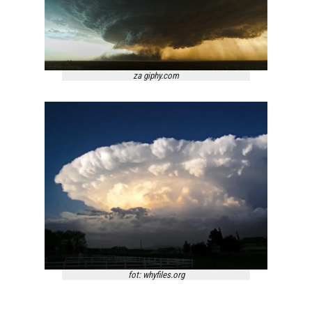
za giphy.com
fot: whyfiles.org