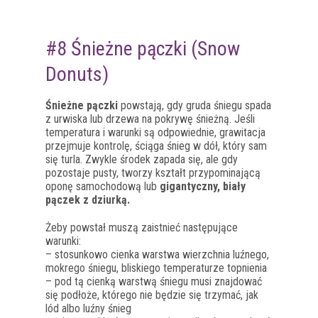
#8 Śnieżne pączki (Snow
Donuts)
Śnieżne pączki
powstają, gdy gruda śniegu spada
z urwiska lub drzewa na pokrywę śnieżną. Jeśli
temperatura i warunki są odpowiednie, grawitacja
przejmuje kontrolę, ściąga śnieg w dół, który sam
się turla. Zwykle środek zapada się, ale gdy
pozostaje pusty, tworzy kształt przypominającą
oponę samochodową lub
gigantyczny, biały
pączek z dziurką.
Żeby powstał muszą zaistnieć następujące
warunki:
– stosunkowo cienka warstwa wierzchnia luźnego,
mokrego śniegu, bliskiego temperaturze topnienia
– pod tą cienką warstwą śniegu musi znajdować
się podłoże, którego nie będzie się trzymać, jak
lód albo luźny śnieg