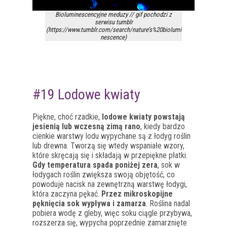
Bioluminescencyjne meduzy // gif pochodzi z
serwisu tumblr
(https://www.tumblr.com/search/nature’s%20biolumi
nescence)
#19 Lodowe kwiaty
Piękne, choć rzadkie,
lodowe kwiaty powstają
jesienią lub wczesną zimą rano
, kiedy bardzo
cienkie warstwy lodu wypychane są z łodyg roślin
lub drewna. Tworzą się wtedy wspaniałe wzory,
które skręcają się i składają w przepiękne płatki.
Gdy temperatura spada poniżej zera
, sok w
łodygach roślin zwiększa swoją objętość, co
powoduje nacisk na zewnętrzną warstwę łodygi,
która zaczyna pękać.
Przez mikroskopijne
pęknięcia sok wypływa i zamarza
. Roślina nadal
pobiera wodę z gleby, więc soku ciągle przybywa,
rozszerza się, wypycha poprzednie zamarznięte