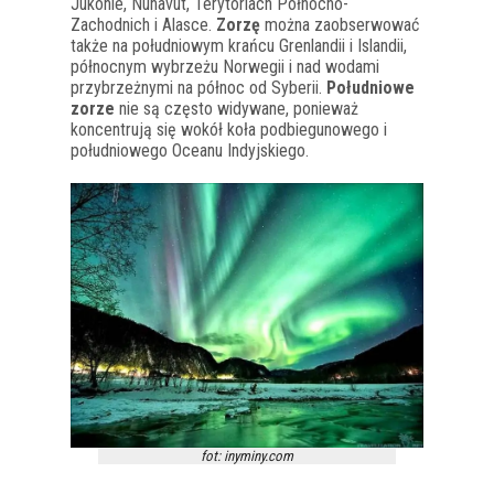
Jukonie, Nunavut, Terytoriach Północno-
Zachodnich i Alasce.
Zorzę
można zaobserwować
także na południowym krańcu Grenlandii i Islandii,
północnym wybrzeżu Norwegii i nad wodami
przybrzeżnymi na północ od Syberii.
Południowe
zorze
nie są często widywane, ponieważ
koncentrują się wokół koła podbiegunowego i
południowego Oceanu Indyjskiego.
fot: inyminy.com