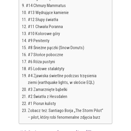
#14 Chmury Mammatus
#13 Wędrujące kamienie
#12 Słupy światła
#11 Chwała Poranna
#10 Kolorowe góry
#9 Penitenty
#8 Śnieżne pączki (Snow Donuts)
#7 Słońce poboczne
#6 Róża pustyni
#5 Lodowe stalaktyty
#4 Zjawiska świetlne podczas trzęsienia
ziemi (earthquake lights, w skrócie EQL)
#3 Zamarznięte bąbelki
#2 Światła z Hessdalen
#1 Piorun kulisty
Zobacz też: Santiago Borja „The Storm Pilot”
– pilot, który robi fenomenalne zdjęcia burz