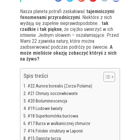
Nasza planeta potrafi zaskakiwać
tajemniczymi
fenomenami przyrodniczymi
. Niektóre z nich
wydają się zupełnie nieprawdopodobne…
tak
rzadkie i tak piękne
, że ciężko uwierzyć w ich
istnienie. Jednym słowem – oszałamiające. Przed
Wami 22 zjawiska natury, które można
zaobserwować podczas podróży po świecie.
A
może mieliście okazję zobaczyć któryś z nich
na żywo?
Spis treści
#22 Aurora borealis (Zorza Polarna)
#21 Chmury soczewkowate
#20 Bioluminescencja
#19 Lodowe kwiaty
#18 Superkomórka burzowa
#17 Burza w wulkanicznej chmurze
#16 Fińskie struktury w Laponii
#15 Ognista tęcza