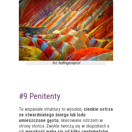
fot: huffingtonpost
#9 Penitenty
Te wspaniałe struktury to wysokie,
cienkie ostrza
ze stwardniałego śniegu lub lodu
umieszczone gęsto
, skierowane ostrzem w
stronę słońca. Zwykle tworzą się w skupiskach a
ich
wysokość waha się od kilku centymetrów