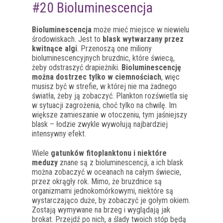
#20 Bioluminescencja
Bioluminescencja
może mieć miejsce w niewielu
środowiskach. Jest to
blask wytwarzany przez
kwitnące algi
. Przenoszą one miliony
bioluminescencyjnych bruzdnic, które świecą,
żeby odstraszyć drapieżniki.
Bioluminescencję
można dostrzec tylko w ciemnościach
, więc
musisz być w strefie, w której nie ma żadnego
światła, żeby ją zobaczyć. Plankton rozświetla się
w sytuacji zagrożenia, choć tylko na chwilę. Im
większe zamieszanie w otoczeniu, tym jaśniejszy
blask – łodzie zwykle wywołują najbardziej
intensywny efekt.
Wiele
gatunków fitoplanktonu i niektóre
meduzy
znane są z bioluminescencji, a ich blask
można zobaczyć w oceanach na całym świecie,
przez okrągły rok. Mimo, że bruzdnice są
organizmami jednokomórkowymi, niektóre są
wystarczająco duże, by zobaczyć je gołym okiem.
Zostają wymywane na brzeg i wyglądają jak
brokat. Przejdź po nich, a ślady twoich stóp będą