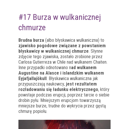
#17 Burza w wulkanicznej
chmurze
Brudna burza
(albo błyskawica wulkaniczna) to
zjawisko pogodowe związane z powstaniem
błyskawicy w wulkanicznej chmurze
. Słynne
zdjęcie tego zjawiska, zostało zrobione przez
Carlosa Gutierreza w Chile nad wulkanem Chaiten.
Inne przypadki odnotowano n
ad wulkanem
Augustine na Alasce i islandzkim wulkanem
Eyjafjallajökull
. Błyskawica wulkaniczna jak
przypuszczają naukowcy,
jest rezultatem
rozładowaniu się ładunku elektrycznego
, który
powstaje podczas erupcji, poprzez tarcie o siebie
drobin pyłu. Mniejszym erupcjom towarzyszą
mniejsze burze, trudne do wykrycia przez gęstą
chmurę popiołu.