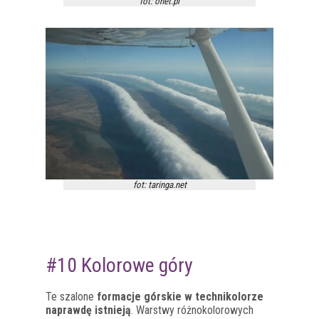
fot: onet.pl
fot: taringa.net
#10 Kolorowe góry
Te szalone
formacje górskie w technikolorze
naprawdę istnieją
. Warstwy różnokolorowych