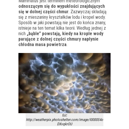
Mammatus jest terminem meteorologicznym
odnoszącym się do wypukłości znajdujących
się w dolnej części chmur
. Zazwyczaj składają
się z mieszaniny kryształków lodu i kropel wody.
Sposób w jaki powstają nie jest do końca znany,
istnieje na ten temat kilka teorii. Według jednej z
nich
„bąble” powstają, kiedy na krople wody
parujące z dolnej części chmury napłynie
chłodna masa powietrza
.
fot:
http://weatherpix.photoshelter.com/image/I0000S4o
DXvqkrOU