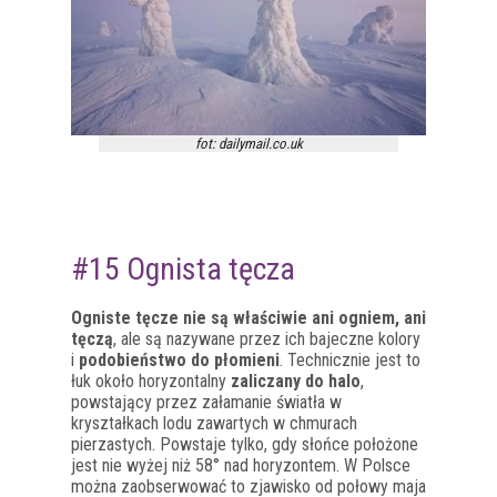
fot: dailymail.co.uk
#15 Ognista tęcza
Ogniste tęcze nie są właściwie ani ogniem, ani
tęczą
, ale są nazywane przez ich bajeczne kolory
i
podobieństwo do płomieni
. Technicznie jest to
łuk około horyzontalny
zaliczany do halo
,
powstający przez załamanie światła w
kryształkach lodu zawartych w chmurach
pierzastych. Powstaje tylko, gdy słońce położone
jest nie wyżej niż 58° nad horyzontem. W Polsce
można zaobserwować to zjawisko od połowy maja