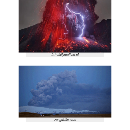
fot: dailymail.co.uk
za: gifrific.com