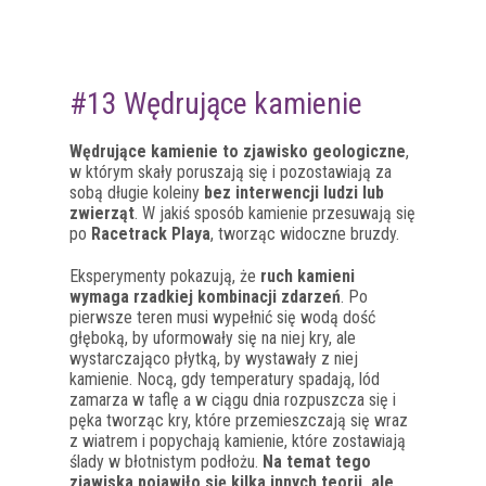
#13 Wędrujące kamienie
Wędrujące kamienie to zjawisko geologiczne
,
w którym skały poruszają się i pozostawiają za
sobą długie koleiny
bez interwencji ludzi lub
zwierząt
. W jakiś sposób kamienie przesuwają się
po
Racetrack Playa
, tworząc widoczne bruzdy.
Eksperymenty pokazują, że
ruch kamieni
wymaga rzadkiej kombinacji zdarzeń
. Po
pierwsze teren musi wypełnić się wodą dość
głęboką, by uformowały się na niej kry, ale
wystarczająco płytką, by wystawały z niej
kamienie. Nocą, gdy temperatury spadają, lód
zamarza w taflę a w ciągu dnia rozpuszcza się i
pęka tworząc kry, które przemieszczają się wraz
z wiatrem i popychają kamienie, które zostawiają
ślady w błotnistym podłożu.
Na temat tego
zjawiska pojawiło się kilka innych teorii, ale