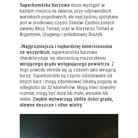
Superkomórka burzowa
może wystąpić w
każdym miejscu na świecie, przy odpowiednich
warunkach pogodowych, ale najczęściej spotykana
jest w środkowej części Stanów Zjednoczonych
zwanej Aleją Tornad, oraz w Korytarzu Tornad w
Argentynie, Urugwaju i południowej Brazylii.
J
Najgroźniejsza i najbardziej śmiercionośna
ze wszystkich
, superkomórka burzowa
charakteryzuje się obecnością mezocyklonu:
wirującego prądu wstępującego powietrza
. Z
tego powodu określa się ją czasem jako wirującą
burzę. Superkomórki są często odizolowane od
innych burz i mogą zdominować lokalną pogodę w
odległości do 32 kilometrów. Mogą mieć dowolny
rozmiar, mogą być duże lub małe, wysokie lub
niskie.
Zwykle wytwarzają obfite ilości gradu,
ulewne deszcze i silne wiatry
.