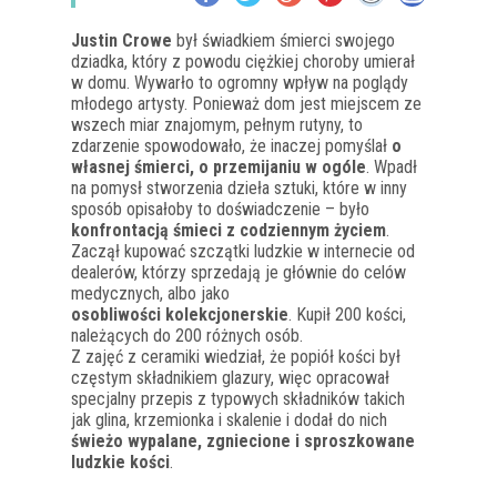
Justin Crowe
był świadkiem śmierci swojego
dziadka, który z powodu ciężkiej choroby umierał
w domu. Wywarło to ogromny wpływ na poglądy
młodego artysty. Ponieważ dom jest miejscem ze
wszech miar znajomym, pełnym rutyny, to
zdarzenie spowodowało, że inaczej pomyślał
o
własnej śmierci, o przemijaniu w ogóle
. Wpadł
na pomysł stworzenia dzieła sztuki, które w inny
sposób opisałoby to doświadczenie – było
konfrontacją śmieci z codziennym życiem
.
Zaczął kupować szczątki ludzkie w internecie od
dealerów, którzy sprzedają je głównie do celów
medycznych, albo jako
osobliwości kolekcjonerskie
. Kupił 200 kości,
należących do 200 różnych osób.
Z zajęć z ceramiki wiedział, że popiół kości był
częstym składnikiem glazury, więc opracował
specjalny przepis z typowych składników takich
jak glina, krzemionka i skalenie i dodał do nich
świeżo wypalane, zgniecione i sproszkowane
ludzkie kości
.