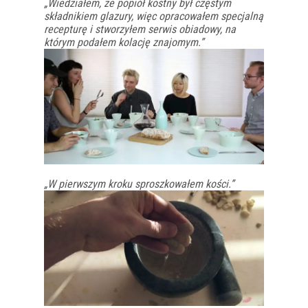
„Wiedziałem, że popiół kostny był częstym
składnikiem glazury, więc opracowałem specjalną
recepturę i stworzyłem serwis obiadowy, na
którym podałem kolację znajomym.”
„W pierwszym kroku sproszkowałem kości.”