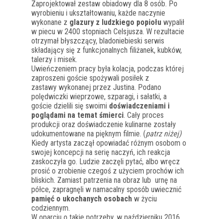
Zaprojektował zestaw obiadowy dla 8 osób. Po
wyrobieniu i ukształtowaniu, każde naczynie
wykonane z
glazury z ludzkiego popiołu
wypalił
w piecu w 2400 stopniach Celsjusza. W rezultacie
otrzymał błyszczący, bladoniebieski serwis
składający się z funkcjonalnych filiżanek, kubków,
talerzy i misek.
Uwieńczeniem pracy była kolacja, podczas której
zaproszeni goście spożywali posiłek z
zastawy wykonanej przez Justina. Podano
polędwiczki wieprzowe, szparagi, i sałatki, a
goście dzielili się swoimi
doświadczeniami i
poglądami na temat śmierci
. Cały proces
produkcji oraz doświadczenie kulinarne zostały
udokumentowane na pięknym filmie. (
patrz niżej)
Kiedy artysta zaczął opowiadać różnym osobom o
swojej koncepcji na serię naczyń, ich reakcja
zaskoczyła go. Ludzie zaczęli pytać, albo wręcz
prosić o zrobienie czegoś z użyciem prochów ich
bliskich. Zamiast patrzenia na obraz lub urnę na
półce, zapragnęli w namacalny sposób uwiecznić
pamięć o ukochanych osobach
w życiu
codziennym.
W oparciu o takie potrzeby, w październiku 2016