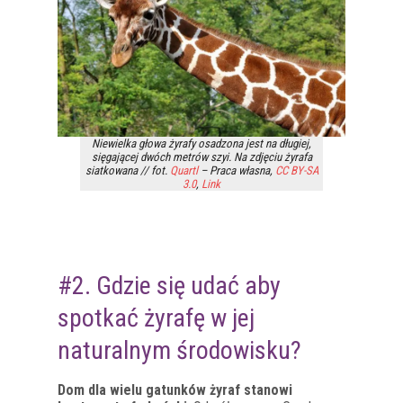
Niewielka głowa żyrafy osadzona jest na długiej,
sięgającej dwóch metrów szyi. Na zdjęciu żyrafa
siatkowana // fot.
Quartl
–
Praca własna
,
CC BY-SA
3.0
,
Link
#2. Gdzie się udać aby
spotkać żyrafę w jej
naturalnym środowisku?
Dom dla wielu gatunków żyraf stanowi