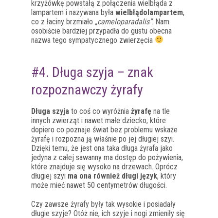
krzyżówkę powstałą z połączenia wielbłąda z
lampartem i nazywana była
wielbłądolampartem
,
co z łaciny brzmiało
„cameloparadalis”
. Nam
osobiście bardziej przypadła do gustu obecna
nazwa tego sympatycznego zwierzęcia
#4. Długa szyja – znak
rozpoznawczy żyrafy
Długa szyja
to coś co wyróżnia
żyrafę
na tle
innych zwierząt i nawet małe dziecko, które
dopiero co poznaje świat bez problemu wskaże
żyrafę i rozpozna ją właśnie po jej długiej szyi.
Dzięki temu, że jest ona taka długa żyrafa jako
jedyna z całej sawanny ma dostęp do pożywienia,
które znajduje się wysoko na drzewach. Oprócz
długiej szyi
ma ona również długi język
, który
może mieć nawet 50 centymetrów długości.
Czy zawsze żyrafy były tak wysokie i posiadały
długie szyje? Otóż nie, ich szyje i nogi zmieniły się