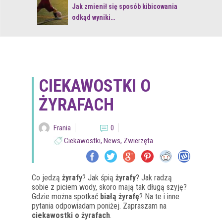
 z naturą
Jak zmienił się sposób kibicowania
odkąd wyniki…
CIEKAWOSTKI O
ŻYRAFACH
Frania
0
Ciekawostki
,
News
,
Zwierzęta
Co jedzą
żyrafy
? Jak śpią
żyrafy
? Jak radzą
sobie z piciem wody, skoro mają tak długą szyję?
Gdzie można spotkać
białą żyrafę
? Na te i inne
pytania odpowiadam poniżej. Zapraszam na
ciekawostki o żyrafach
.