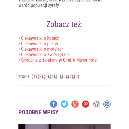
wśród populacji żyrafy.
Zobacz też:
•
Ciekawostki o kotach
•
Ciekawostki o psach
•
Ciekawostki o motylach
•
Ciekawostki o zwierzętach
•
Śniadanie z żyrafami w Giraffe Manor hotel
źródła: (
1
),(
2
),(
3
),(
4
),(
5
),(
6
),(
7
),(
8
)
PODOBNE WPISY