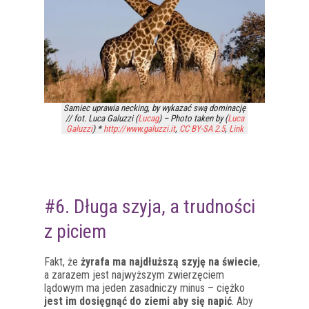
Samiec uprawia necking, by wykazać swą dominację
// fot. Luca Galuzzi (
Lucag
) – Photo taken by (
Luca
Galuzzi
) *
http://www.galuzzi.it
,
CC BY-SA 2.5
,
Link
#6. Długa szyja, a trudności
z piciem
Fakt, że
żyrafa ma najdłuższą szyję na świecie
,
a zarazem jest najwyższym zwierzęciem
lądowym ma jeden zasadniczy minus – ciężko
jest im dosięgnąć do ziemi aby się napić
. Aby