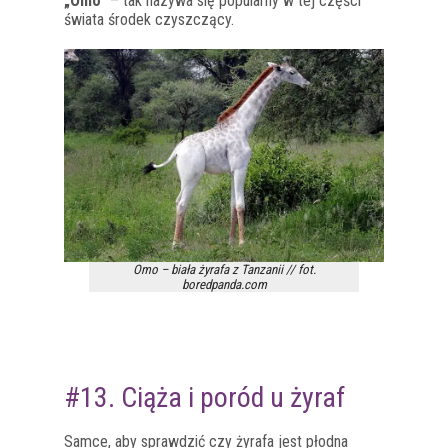
„Omo”
– tak nazywa się popularny w tej części
świata środek czyszczący.
Omo – biała żyrafa z Tanzanii // fot.
boredpanda.com
#13. Ciąża i poród u żyraf
Samce, aby sprawdzić czy żyrafa jest płodna