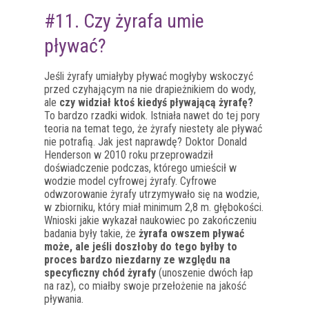
#11. Czy żyrafa umie
pływać?
Jeśli żyrafy umiałyby pływać mogłyby wskoczyć
przed czyhającym na nie drapieżnikiem do wody,
ale
czy widział ktoś kiedyś pływającą żyrafę?
To bardzo rzadki widok. Istniała nawet do tej pory
teoria na temat tego, że żyrafy niestety ale pływać
nie potrafią. Jak jest naprawdę? Doktor Donald
Henderson w 2010 roku przeprowadził
doświadczenie podczas, którego umieścił w
wodzie model cyfrowej żyrafy. Cyfrowe
odwzorowanie żyrafy utrzymywało się na wodzie,
w zbiorniku, który miał minimum 2,8 m. głębokości.
Wnioski jakie wykazał naukowiec po zakończeniu
badania były takie, że
żyrafa owszem pływać
może, ale jeśli doszłoby do tego byłby to
proces bardzo niezdarny ze względu na
specyficzny chód żyrafy
(unoszenie dwóch łap
na raz), co miałby swoje przełożenie na jakość
pływania.