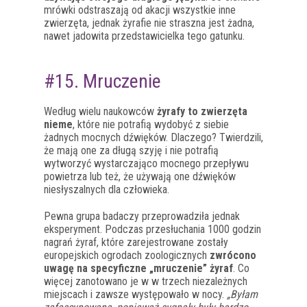
mrówki odstraszają od akacji wszystkie inne
zwierzęta, jednak żyrafie nie straszna jest żadna,
nawet jadowita przedstawicielka tego gatunku.
#15. Mruczenie
Według wielu naukowców
żyrafy to zwierzęta
nieme
, które nie potrafią wydobyć z siebie
żadnych mocnych dźwięków. Dlaczego? Twierdzili,
że mają one za długą szyję i nie potrafią
wytworzyć wystarczająco mocnego przepływu
powietrza lub też, że używają one dźwięków
niesłyszalnych dla człowieka.
Pewna grupa badaczy przeprowadziła jednak
eksperyment. Podczas przesłuchania 1000 godzin
nagrań żyraf, które zarejestrowane zostały
europejskich ogrodach zoologicznych
zwrócono
uwagę na specyficzne „mruczenie” żyraf
. Co
więcej zanotowano je w w trzech niezależnych
miejscach i zawsze występowało w nocy.
„Byłam