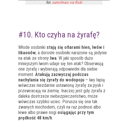
fot.
sumofmarc via flickr
#10. Kto czyha na żyrafę?
Młode osobniki
stają się ofiarami hien, lwów i
likaonów
, a dorosłe osobniki narażone są jedynie
na atak ze strony
lwa
. W jaki sposób dużo
mniejszym lwom udaje się ten atak? Obserwują
one żyrafę i wybierają odpowiedni dla siebie
moment.
Atakują zazwyczaj podczas
nachylania się żyrafy do wodopoju
– lwy łapią
wówczas niezdarnie ustawioną żyrafę za pysk i
przewracają na ziemię. Inaczej jest gdy żyrafa z
daleka dostrzeże niebezpieczeństwo, może
wówczas szybko uciec. Porusza się ona tak
zwanych inochodem, czyli na raz podnosi albo
lewe albo prawe nogi
osiągając przy tym
prędkość 48 km/h
.