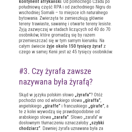
kontynent afrykański
. Od północnego Czadu po
południową część RPA i od zachodniego Nigru do
wschodniej Somalii – to miejsce ich naturalnego
bytowania. Zwierzęta te zamieszkują głównie
tereny trawiaste, sawannę i otwarte tereny lesiste.
Żyją zazwyczaj w stadach liczących od 40 do 70
osobników, które gromadzą się by razem
przemieszczać się w tym samym kierunku. Na
całym świecie
żyje około 150 tysięcy żyraf
z
czego w samej Kenii jest aż 45 tysięcy osobników.
#3. Czy żyrafa zawsze
nazywana była żyrafą?
Skąd w języku polskim słowo
„żyrafa”
? Otóż
pochodzi ono od włoskiego słowa
„giraffa”
,
angielskiego
„giraffe”
i francuskiego
„girafe”
, a
te z kolei wywodzą się prawdopodobnie od
arabskiego słowa
„zarafa”
. Słowo „zarafa” w
dosłownym tłumaczeniu oznaczałoby
„szybki
chodziarz”
. Dawniej żyrafa uznawana była za