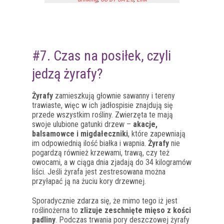
#7. Czas na posiłek, czyli
jedzą żyrafy?
Żyrafy
zamieszkują głownie sawanny i tereny
trawiaste, więc w ich jadłospisie znajdują się
przede wszystkim rośliny. Zwierzęta te mają
swoje ulubione gatunki drzew –
akacje,
balsamowce i migdałeczniki
, które zapewniają
im odpowiednią ilość białka i wapnia.
Żyrafy
nie
pogardzą również krzewami, trawą, czy też
owocami, a w ciąga dnia zjadają do 34 kilogramów
liści. Jeśli żyrafa jest zestresowana można
przyłapać ją na żuciu kory drzewnej.
Sporadycznie zdarza się, że mimo tego iż jest
roślinożerna to
zlizuje zeschnięte mięso z kości
padliny
. Podczas trwania pory deszczowej żyrafy