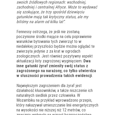
swoich źródłowych regionach: wschodniej,
zachodniej i centralnej Afryce. Może to wydawać
się szokujące, że trzy spośród dziewięciu
gatunków mają tak krytyczny status, ale my
biliśmy na alarm od kilku lat”
.
Fennessy ostrzega, że jeśli nie zostaną
poczynione środki mające na celu poprawienie
warunków bytowania tych zwierząt to w
niedalekiej przyszłości będzie można oglądać te
zwierzęta jedynie z za krat w ogrodach
zoologicznych. Jest również pozytywny aspekt
aktualizacji listy zagrożonej wyginięciem.
Dwa
inne gatunki żyraf zmieniły swój status z
zagrożonego na narażony, co tylko utwierdza
w słuszności prowadzenia takich ewidencji
.
Największym zagrożeniem dla żyraf jest
działalność kłusowników, a także niszczenie ich
naturalnych siedlisk przez człowieka. W
Mozambiku na przykład wprowadzono przepis,
który nakazywał umieszczanie linii energetycznych
na wysokości nie niższej niż 12 metrów, co
znacznie wpłynęło na wzrost bezpieczeństwa