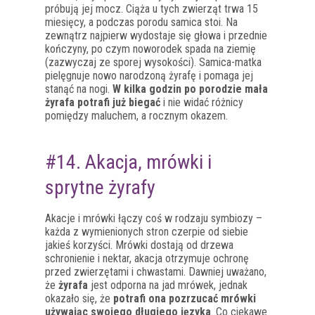
próbują jej mocz. Ciąża u tych zwierząt trwa 15
miesięcy, a podczas porodu samica stoi. Na
zewnątrz najpierw wydostaje się głowa i przednie
kończyny, po czym noworodek spada na ziemię
(zazwyczaj ze sporej wysokości). Samica-matka
pielęgnuje nowo narodzoną żyrafę i pomaga jej
stanąć na nogi.
W kilka godzin po porodzie mała
żyrafa potrafi już biegać
i nie widać różnicy
pomiędzy maluchem, a rocznym okazem.
#14. Akacja, mrówki i
sprytne żyrafy
Akacje i mrówki łączy coś w rodzaju symbiozy –
każda z wymienionych stron czerpie od siebie
jakieś korzyści. Mrówki dostają od drzewa
schronienie i nektar, akacja otrzymuje ochronę
przed zwierzętami i chwastami. Dawniej uważano,
że
żyrafa
jest odporna na jad mrówek, jednak
okazało się, że
potrafi ona pozrzucać mrówki
używając swojego długiego języka
. Co ciekawe