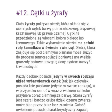
#12. Cętki u żyrafy
Ciało
żyrafy
pokrywa sierść, która składa się z
ciemnych cętek barwy pomarańczowej, brązowej,
kasztanowej lub prawie czarnej. Cętki te
przedzielone są włosami koloru białego lub
kremowego. Takie wybarwienie sierści
ma pełnić
rolę kamuflażu w świecie zwierząt
. Skóra, która
znajduje się pod ciemnymi plamami może służyć
do procesu termoregulacji ponieważ ma wielkie
gruczoły potowe i rozgałęziony system naczyń
krwionośnych.
Każdy osobnik posiada
jedyny w swoich rodzaju
układ wybarwionych cętek
(tak jak człowiek
posiada linie papilarne jedynie w swoim rodzaju), a
w przypadku samców wraz z wiekiem ich kolor
przybiera coraz ciemniejsza barwę. Skóra żyrafy
jest szara i bardzo gruba dzięki czemu zwierzę
może biec przez busz bez zranienia. Całość
owłosienia posiada charakterystyczny zapach,