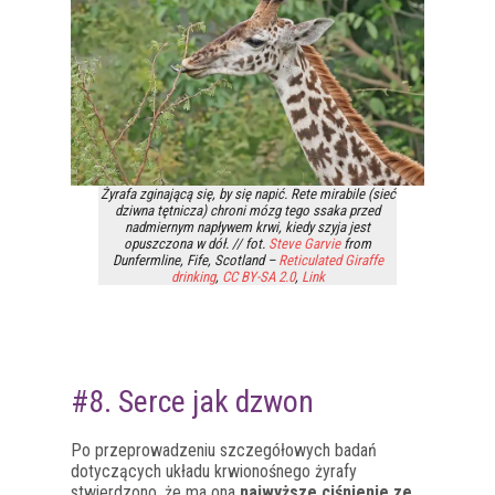
Żyrafa zginającą się, by się napić. Rete mirabile (sieć
dziwna tętnicza) chroni mózg tego ssaka przed
nadmiernym napływem krwi, kiedy szyja jest
opuszczona w dół. // fot.
Steve Garvie
from
Dunfermline, Fife, Scotland –
Reticulated Giraffe
drinking
,
CC BY-SA 2.0
,
Link
#8. Serce jak dzwon
Po przeprowadzeniu szczegółowych badań
dotyczących układu krwionośnego żyrafy
stwierdzono, że ma ona
najwyższe ciśnienie ze