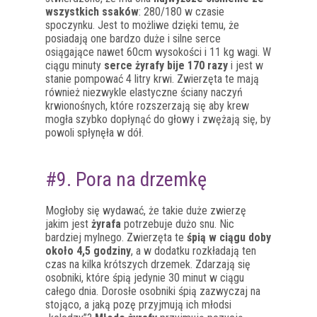
wszystkich ssaków
: 280/180 w czasie
spoczynku. Jest to możliwe dzięki temu, że
posiadają one bardzo duże i silne serce
osiągające nawet 60cm wysokości i 11 kg wagi. W
ciągu minuty
serce żyrafy bije 170 razy
i jest w
stanie pompować 4 litry krwi. Zwierzęta te mają
również niezwykle elastyczne ściany naczyń
krwionośnych, które rozszerzają się aby krew
mogła szybko dopłynąć do głowy i zwężają się, by
powoli spłynęła w dół.
#9. Pora na drzemkę
Mogłoby się wydawać, że takie duże zwierzę
jakim jest
żyrafa
potrzebuje dużo snu. Nic
bardziej mylnego. Zwierzęta te
śpią w ciągu doby
około 4,5 godziny
, a w dodatku rozkładają ten
czas na kilka krótszych drzemek. Zdarzają się
osobniki, które śpią jedynie 30 minut w ciągu
całego dnia. Dorosłe osobniki śpią zazwyczaj na
stojąco, a jaką pozę przyjmują ich młodsi