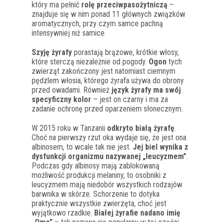
który ma pełnić
rolę przeciwpasożytniczą
–
znajduje się w nim ponad 11 głównych związków
aromatycznych, przy czym samce pachną
intensywniej niż samice.
Szyję żyrafy
porastają brązowe, krótkie włosy,
które sterczą niezależnie od pogody.
Ogon
tych
zwierząt zakończony jest natomiast ciemnym
pędzlem włosia, którego żyrafa używa do obrony
przed owadami. Również
język żyrafy ma swój
specyficzny kolor
– jest on czarny i ma za
zadanie ochronę przed oparzeniem słonecznym.
W 2015 roku w Tanzanii
odkryto białą żyrafę
.
Choć na pierwszy rzut oka wydaje się, że jest ona
albinosem, to wcale tak nie jest.
Jej biel wynika z
dysfunkcji organizmu nazywanej „leucyzmem”
.
Podczas gdy albinosy mają zablokowaną
możliwość produkcji melaniny, to osobniki z
leucyzmem mają niedobór wszystkich rodzajów
barwnika w skórze. Schorzenie to dotyka
praktycznie wszystkie zwierzęta, choć jest
wyjątkowo rzadkie.
Białej żyrafie nadano imię