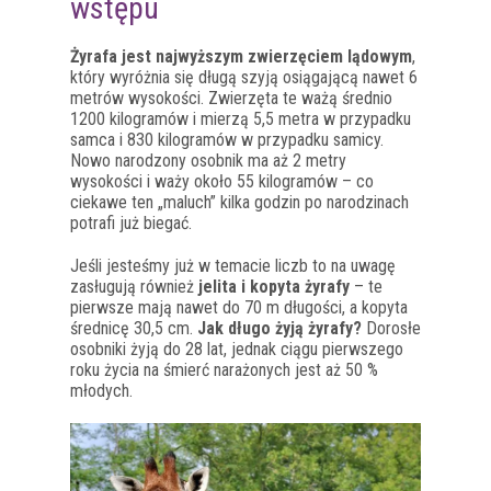
wstępu
Żyrafa jest najwyższym zwierzęciem lądowym
,
który wyróżnia się długą szyją osiągającą nawet 6
metrów wysokości. Zwierzęta te ważą średnio
1200 kilogramów i mierzą 5,5 metra w przypadku
samca i 830 kilogramów w przypadku samicy.
Nowo narodzony osobnik ma aż 2 metry
wysokości i waży około 55 kilogramów – co
ciekawe ten „maluch” kilka godzin po narodzinach
potrafi już biegać.
Jeśli jesteśmy już w temacie liczb to na uwagę
zasługują również
jelita i kopyta żyrafy
– te
pierwsze mają nawet do 70 m długości, a kopyta
średnicę 30,5 cm.
Jak długo żyją żyrafy?
Dorosłe
osobniki żyją do 28 lat, jednak ciągu pierwszego
roku życia na śmierć narażonych jest aż 50 %
młodych.