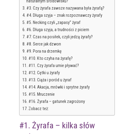
naturalnym środowisku?
#3. Czy żyrafa zawsze nazywana była żyrafą?
#4. Długa szyja – znak rozpoznawczy żyrafy
#5. Necking czyli „zapasy” żyraf
#6. Długa szyja, a trudności z piciem
#7. Czas na posiłek, czyli jedzą żyrafy?
#8. Serce jak dzwon
#9. Pora na drzemkę
#10. Kto czyha na żyrafę?
#11. Czy żyrafa umie pływać?
#12. Cętki u żyrafy
#13. Ciąża i poród u żyraf
#14. Akacja, mrówki i sprytne żyrafy
#15. Mruczenie
#16. Żyrafa – gatunek zagrożony
Zobacz też:
#1. Żyrafa – kilka słów