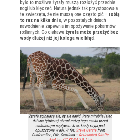
było to możliwe żyrafy muszą rozłożyć przednie
nogi lub klęczeć. Natura jednak tak przystosowała
te zwierzęta, że nie muszą one często pić –
robią
to raz na kilka dni
a, w pozostałych dniach
nawodnienie zapewnia im spożywanie pokarmów
roślinnych. Co ciekawe
żyrafa może przeżyć bez
wody dłużej niż jej kolega wielbłąd
.
Żyrafa zginającą się, by się napić. Rete mirabile (sieć
dziwna tętnicza) chroni mózg tego ssaka przed
nadmiernym napływem krwi, kiedy szyja jest
opuszczona w dół. // fot.
Steve Garvie
from
Dunfermline, Fife, Scotland –
Reticulated Giraffe
drinking
,
CC BY-SA 2.0
,
Link