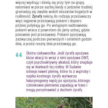
więcej wędrują i dzielą się przy tym na grupy,
natomiast w porze suchej kiedy o jedzenie trudniej
gromadzą się zwykle wokół obszarów bogatych w
roślinność.
Żyrafy
należą do rodzaju przeżuwaczy
więc najpierw przeżuwają pokarm i dopiero
później połykają go. Po wstępnym nadtrawieniu
pokarm wraca z powrotem do jamy ustnej, gdzie
ponownie jest przeżuwany. Pokarm spożywają
zazwyczaj podczas pierwszych i ostatnich godzin
dnia, a przez resztę dnia przeżuwają go.
Ekstra ciekawostka: Jeśli żyrafa spożywa
liście akacji to wraz z nimi spożywa DMT,
czyli psychoaktywny alkaloid, który znajduje
się w tkankach tej rośliny. W Sudanie
istnieje nawet plemię, które to z wątroby i
szpiku kostnego żyrafy wytwarza
halucynogenny napój po spożyciu, którego
członkowie plemienia zapadają w trans i
mogą porozmawiać z duchem żyrafy.