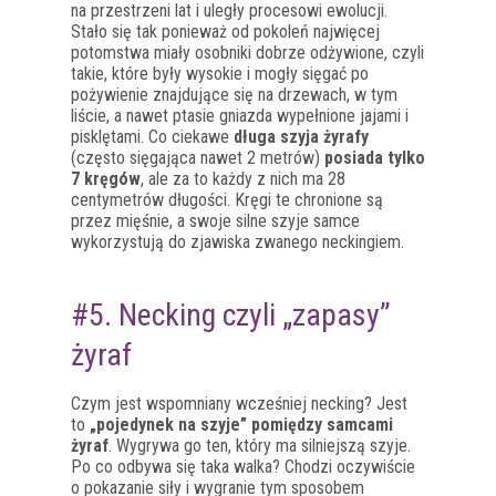
na przestrzeni lat i uległy procesowi ewolucji.
Stało się tak ponieważ od pokoleń najwięcej
potomstwa miały osobniki dobrze odżywione, czyli
takie, które były wysokie i mogły sięgać po
pożywienie znajdujące się na drzewach, w tym
liście, a nawet ptasie gniazda wypełnione jajami i
pisklętami. Co ciekawe
długa szyja żyrafy
(często sięgająca nawet 2 metrów)
posiada tylko
7 kręgów
, ale za to każdy z nich ma 28
centymetrów długości. Kręgi te chronione są
przez mięśnie, a swoje silne szyje samce
wykorzystują do zjawiska zwanego neckingiem.
#5. Necking czyli „zapasy”
żyraf
Czym jest wspomniany wcześniej necking? Jest
to
„pojedynek na szyje” pomiędzy samcami
żyraf
. Wygrywa go ten, który ma silniejszą szyje.
Po co odbywa się taka walka? Chodzi oczywiście
o pokazanie siły i wygranie tym sposobem