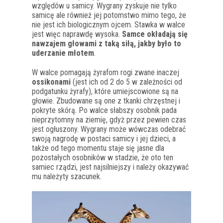
względów u samicy. Wygrany zyskuje nie tylko
samicę ale również jej potomstwo mimo tego, że
nie jest ich biologicznym ojcem. Stawka w walce
jest więc naprawdę wysoka.
Samce okładają się
nawzajem głowami z taką siłą, jakby było to
uderzanie młotem
.
W walce pomagają żyrafom rogi zwane inaczej
ossikonami
(jest ich od 2 do 5 w zależności od
podgatunku żyrafy), które umiejscowione są na
głowie. Zbudowane są one z tkanki chrzęstnej i
pokryte skórą. Po walce słabszy osobnik pada
nieprzytomny na ziemię, gdyż przez pewien czas
jest ogłuszony. Wygrany może wówczas odebrać
swoją nagrodę w postaci samicy i jej dzieci, a
także od tego momentu staje się jasne dla
pozostałych osobników w stadzie, że oto ten
samiec rządzi, jest najsilniejszy i należy okazywać
mu należyty szacunek.