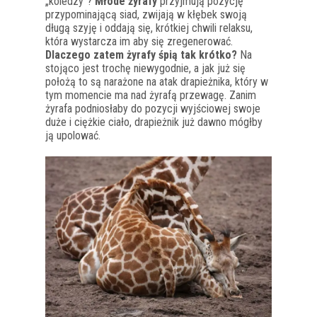
„koledzy”?
Młode żyrafy
przyjmują pozycję
przypominającą siad, zwijają w kłębek swoją
długą szyję i oddają się, krótkiej chwili relaksu,
która wystarcza im aby się zregenerować.
Dlaczego zatem żyrafy śpią tak krótko?
Na
stojąco jest trochę niewygodnie, a jak już się
położą to są narażone na atak drapieżnika, który w
tym momencie ma nad żyrafą przewagę. Zanim
żyrafa podniosłaby do pozycji wyjściowej swoje
duże i ciężkie ciało, drapieżnik już dawno mógłby
ją upolować.