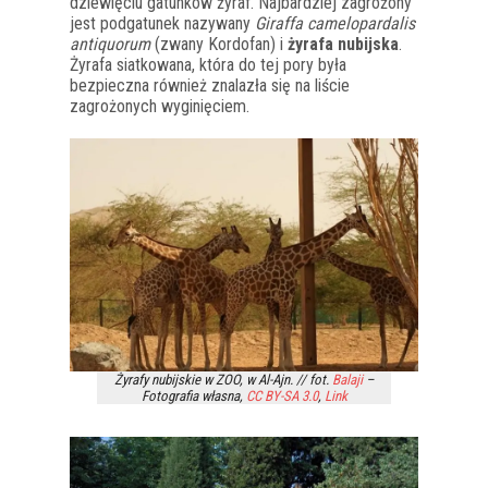
dziewięciu gatunków żyraf. Najbardziej zagrożony
jest podgatunek nazywany
Giraffa camelopardalis
antiquorum
(zwany Kordofan) i
żyrafa nubijska
.
Żyrafa siatkowana, która do tej pory była
bezpieczna również znalazła się na liście
zagrożonych wyginięciem.
Żyrafy nubijskie w ZOO, w Al-Ajn. // fot.
Balaji
–
Fotografia własna
,
CC BY-SA 3.0
,
Link