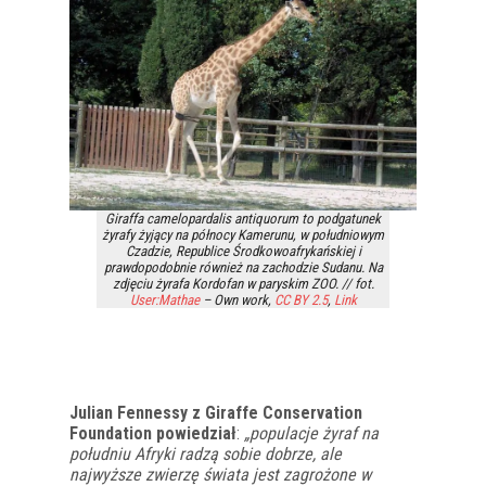
Giraffa camelopardalis antiquorum to podgatunek
żyrafy żyjący na północy Kamerunu, w południowym
Czadzie, Republice Środkowoafrykańskiej i
prawdopodobnie również na zachodzie Sudanu. Na
zdjęciu żyrafa Kordofan w paryskim ZOO. // fot.
User:Mathae
–
Own work
,
CC BY 2.5
,
Link
Julian Fennessy z Giraffe Conservation
Foundation powiedział
:
„populacje żyraf na
południu Afryki radzą sobie dobrze, ale
najwyższe zwierzę świata jest zagrożone w