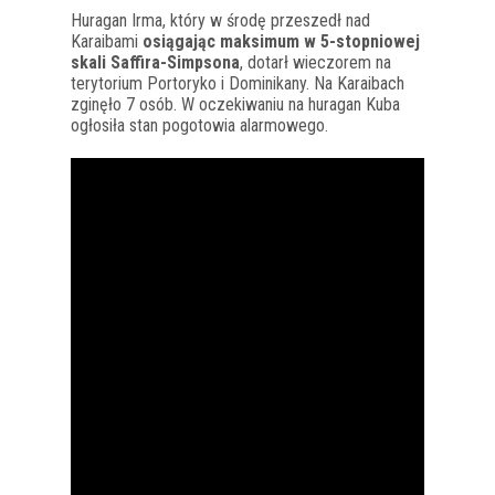
Huragan Irma, który w środę przeszedł nad
Karaibami
osiągając maksimum w 5-stopniowej
skali Saffira-Simpsona
, dotarł wieczorem na
terytorium Portoryko i Dominikany. Na Karaibach
zginęło 7 osób. W oczekiwaniu na huragan Kuba
ogłosiła stan pogotowia alarmowego.