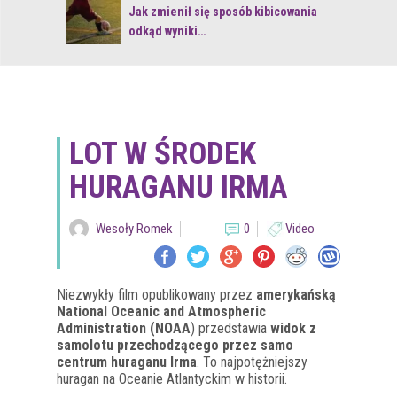
 z naturą
Jak zmienił się sposób kibicowania
odkąd wyniki…
LOT W ŚRODEK
HURAGANU IRMA
Wesoły Romek
0
Video
Niezwykły film opublikowany przez
amerykańską
National Oceanic and Atmospheric
Administration (NOAA
) przedstawia
widok z
samolotu przechodzącego przez samo
centrum huraganu Irma
. To najpotężniejszy
huragan na Oceanie Atlantyckim w historii.