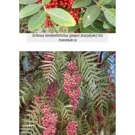
Schinus terebinthifolius (pieprz brazylijski) fot.
travelask.ru