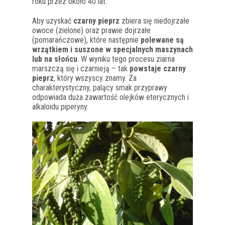
roku przez około 40 lat.
Aby uzyskać
czarny pieprz
zbiera się niedojrzałe
owoce (zielone) oraz prawie dojrzałe
(pomarańczowe), które następnie
polewane są
wrzątkiem i suszone w specjalnych maszynach
lub na słońcu
. W wyniku tego procesu ziarna
marszczą się i czarnieją – tak
powstaje czarny
pieprz
, który wszyscy znamy. Za
charakterystyczny, palący smak przyprawy
odpowiada duża zawartość olejków eterycznych i
alkaloidu piperyny.