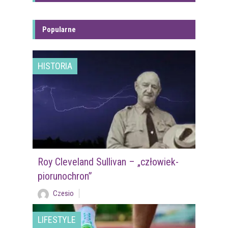
Popularne
HISTORIA
Roy Cleveland Sullivan – „człowiek-
piorunochron”
Czesio
LIFESTYLE