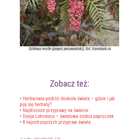
Schinus molle (pieprz peruwiański), fot. travelask.ru
Zobacz też:
•
Herbaciana podróż dookoła świata – gdzie i jak
pija się herbatę?
•
Najdroższe przyprawy na świecie
•
Donja Lokosnica – światowa stolica papryczek
•
8 najostrzejszych przypraw świata