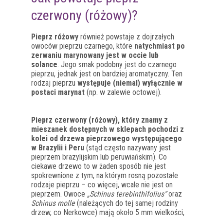
czerwony (różowy)?
Pieprz różowy
również powstaje z dojrzałych
owoców pieprzu czarnego, które
natychmiast po
zerwaniu marynowany jest w occie lub
solance
. Jego smak podobny jest do czarnego
pieprzu, jednak jest on bardziej aromatyczny. Ten
rodzaj pieprzu
występuje (niemal) wyłącznie w
postaci marynat
(np. w zalewie octowej).
Pieprz czerwony (różowy), który znamy z
mieszanek dostępnych w sklepach pochodzi z
kolei od drzewa pieprzowego występującego
w Brazylii i Peru
(stąd często nazywany jest
pieprzem brazylijskim lub peruwiańskim). Co
ciekawe drzewo to w żaden sposób nie jest
spokrewnione z tym, na którym rosną pozostałe
rodzaje pieprzu – co więcej, wcale nie jest on
pieprzem. Owoce
„Schinus terebinthifolius”
oraz
Schinus molle
(należących do tej samej rodziny
drzew, co Nerkowce) mają około 5 mm wielkości,