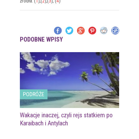
źródła: (
1
),(
2
),(
3
), (
4
)
PODOBNE WPISY
PODRÓŻE
Wakacje inaczej, czyli rejs statkiem po
Karaibach i Antylach