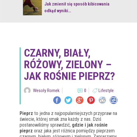
 z naturą
Jak zmienił się sposób kibicowania
odkąd wyniki…
CZARNY, BIAŁY,
RÓŻOWY, ZIELONY –
JAK ROŚNIE PIEPRZ?
Wesoły Romek
0
Lifestyle
Pieprz
to jedna z najpopularniejszych przypraw na
świecie, której smak zna każdy z nas. Dziś
postanowiliśmy sprawdzić,
gdzie i jak rośnie
pieprz
oraz jaka jest różnica pomiędzy pieprzem
czarnym, białym, różowym i zielonym. Zapraszamy