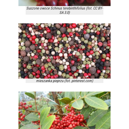
Suszone owoce Schinus terebinthifolius (fot. CC BY-
SA 3.0)
mieszanka pieprzu (fot. pinterest.com)