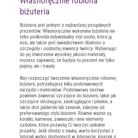
Własnoręcznie robiona
biżuteria
Biżuteria jest jednym z najbardziej pożądanych
prezentów. Własnoręcznie wykonana biżuteria nie
tylko podkreśla indywidualny styl osoby, która ją
nosi, ale także jest świadectwem dbałości o
szczegóły i osobistej inwencji twórcy. Wybierając
do jej stworzenia wysokiej jakości materiały,
możesz zapewnić, że będzie to prezent nie tylko
piękny, ale i trwały.
Aby rozpocząć tworzenie własnoręcznie robionej
biżuterii, potrzebujesz kilku podstawowych
narzędzi i materiałów. Podstawowy zestaw
powinien zawierać szczypce do biżuterii, takie jak
szczypce obcinające, zaokrąglające i płaskie, a
także drut jubilerski lub sznurek, zależnie od
preferowanego stylu biżuterii. Równie ważne są
koraliki, kamienie, zawieszki i inne elementy
ozdobne, które pozwolą Ci tworzyć unikalne
projekty. Jeśli chodzi o naukę, warto korzystać z
tutoriali wideo dostępnych w Internecie, książek o