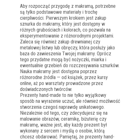
Aby rozpocząć przygodę z makramą, potrzebne
są tylko podstawowe materiały i trochę
cierpliwości. Pierwszym krokiem jest zakup
sznurka do makramy, który jest dostępny w
różnych grubościach i kolorach, co pozwala na
eksperymentowanie z różnorodnymi projektami.
Zaleca się również zakup drewnianej czy
metalowej listwy lub obręczy, która posłuży jako
baza do zawieszenia Twojej makramy. Oprócz
tego przydatne mogą być nożyczki, miarka i
ewentualnie grzebień do rozczesywania sznurków.
Nauka makramy jest dostępna poprzez
różnorodne źródła — od książek, przez kursy
online, aż po warsztaty prowadzone przez
doświadczonych twórców.
Prezenty hand-made to nie tylko wyjątkowy
sposób na wyrażenie uczuć, ale również możliwość
stworzenia czegoś naprawdę unikatowego.
Niezależnie od tego, czy zdecydujesz się na
malowanie obrazów, ceramikę, biżuterię czy
makramę, ważne jest, aby każdy prezent był
wykonany z sercem i myślą o osobie, którą
chcesz obdarować. Pamiętaj, że prezenty hand-