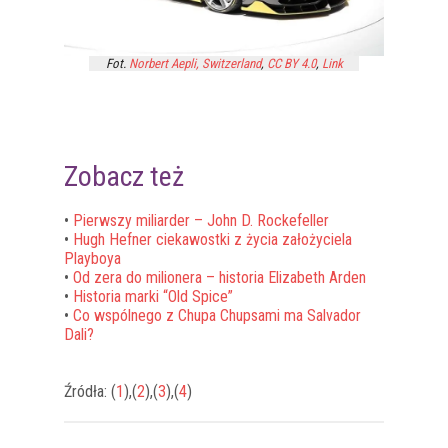
Fot.
Norbert Aepli, Switzerland
,
CC BY 4.0
,
Link
Zobacz też
•
Pierwszy miliarder – John D. Rockefeller
•
Hugh Hefner ciekawostki z życia założyciela
Playboya
•
Od zera do milionera – historia Elizabeth Arden
•
Historia marki “Old Spice”
•
Co wspólnego z Chupa Chupsami ma Salvador
Dali?
Źródła: (
1
),(
2
),(
3
),(
4
)