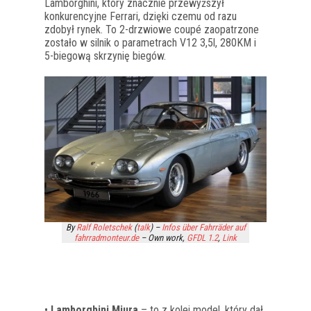
Lamborghini, który znacznie przewyższył
konkurencyjne Ferrari, dzięki czemu od razu
zdobył rynek. To 2-drzwiowe coupé zaopatrzone
zostało w silnik o parametrach V12 3,5l, 280KM i
5-biegową skrzynię biegów.
By
Ralf Roletschek
(
talk
) –
Infos über Fahrräder auf
fahrradmonteur.de
–
Own work
,
GFDL 1.2
,
Link
•
Lamborghini Miura
– to z kolei model, który dał