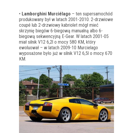
•
Lamborghini Murciélago
– ten supersamochód
produkowany był w latach 2001-2010. 2-drzwiowe
coupé lub 2-drzwiowy kabriolet mógł mieć
skrzynię biegów 6-biegową manualną albo 6-
biegową sekwencyjną E-Gear. W latach 2001-05
miał silnik V12 6,2l o mocy 580 KM, który
ewoluował – w latach 2009-10 Murcielago
wyposażone było już w silnik V12 6,5l o mocy 670
KM.