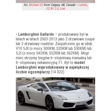
fot.
Michael Gil
from Calgary, AB, Canada –
Lambo
,
CC BY 2.0
,
Link
•
Lamborghini Gallardo
– produkowany był w
latach w latach 2003-2013 jako 2-drzwiowe coupé
lub 2-drzwiowy roadster. Zaopatrzono go w silnik
V10 5,0l (o mocy 500KM, 520KM lub 530KM) lub
5,2l (o mocy 542KM, 552KM lub 562KM). Mógł
mieć skrzynię biegów 6–stopniową manualną lub
6–stopniową sekwencyjną F1. Był to
model
Lamborghini wyprodukowany w największej
liczbie egzemplarzy
(14 022).