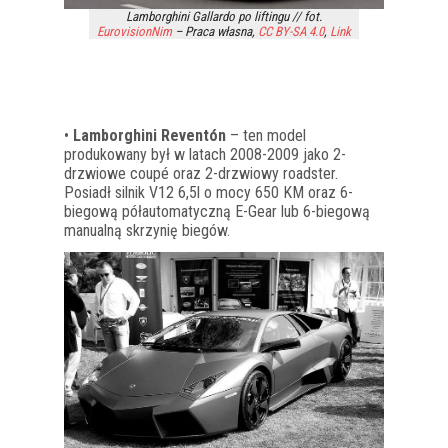
Lamborghini Gallardo po liftingu // fot.
EurovisionNim
–
Praca własna
,
CC BY-SA 4.0
,
Link
•
Lamborghini Reventón
– ten model
produkowany był w latach 2008-2009 jako 2-
drzwiowe coupé oraz 2-drzwiowy roadster.
Posiadł silnik V12 6,5l o mocy 650 KM oraz 6-
biegową półautomatyczną E-Gear lub 6-biegową
manualną skrzynię biegów.