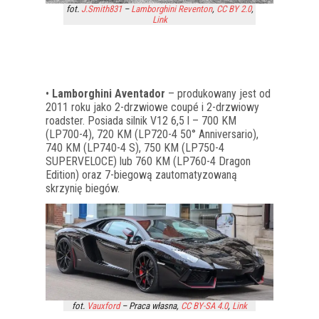
fot.
J.Smith831
–
Lamborghini Reventon
,
CC BY 2.0
,
Link
•
Lamborghini Aventador
– produkowany jest od
2011 roku jako 2-drzwiowe coupé i 2-drzwiowy
roadster. Posiada silnik V12 6,5 l – 700 KM
(LP700-4), 720 KM (LP720-4 50° Anniversario),
740 KM (LP740-4 S), 750 KM (LP750-4
SUPERVELOCE) lub 760 KM (LP760-4 Dragon
Edition) oraz 7-biegową zautomatyzowaną
skrzynię biegów.
fot.
Vauxford
–
Praca własna
,
CC BY-SA 4.0
,
Link