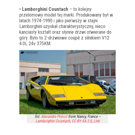
•
Lamborghini Countach
– to kolejny
przełomowy model tej marki. Produkowany był w
latach 1974-1990 i jako pierwszy w stajni
Lamborghini uzyskał charakterystyczny, nieco
kanciasty kształt oraz słynne drzwi otwierane do
góry. Było to 2-drzwiowe coupé z silnikiem V12
4.0L 24v 375KM.
fot.
Alexandre Prévot
from Nancy, France –
Lamborghini Countach
,
CC BY-SA 2.0
,
Link