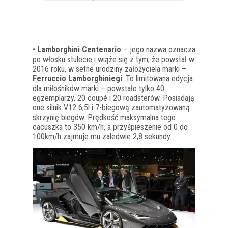
•
Lamborghini Centenario
– jego nazwa oznacza
po włosku stulecie i wiąże się z tym, że powstał w
2016 roku, w setne urodziny założyciela marki –
Ferruccio Lamborghiniegi
. To limitowana edycja
dla miłośników marki – powstało tylko 40
egzemplarzy, 20 coupé i 20 roadsterów. Posiadają
one silnik V12 6,5l i 7-biegową zautomatyzowaną
skrzynię biegów. Prędkość maksymalna tego
cacuszka to 350 km/h, a przyśpieszenie od 0 do
100km/h zajmuje mu zaledwie 2,8 sekundy.