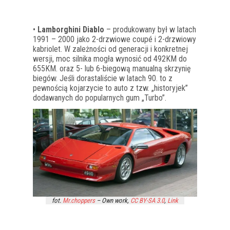
•
Lamborghini Diablo
– produkowany był w latach
1991 – 2000 jako 2-drzwiowe coupé i 2-drzwiowy
kabriolet. W zależności od generacji i konkretnej
wersji, moc silnika mogła wynosić od 492KM do
655KM. oraz 5- lub 6-biegową manualną skrzynię
biegów. Jeśli dorastaliście w latach 90. to z
pewnością kojarzycie to auto z tzw. „historyjek”
dodawanych do popularnych gum „Turbo”.
fot.
Mr.choppers
–
Own work
,
CC BY-SA 3.0
,
Link