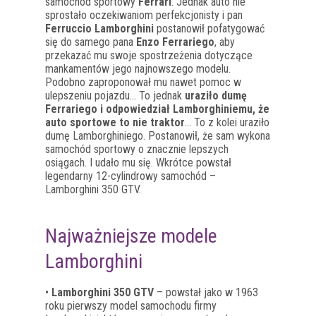
samochód sportowy
Ferrari
. Jednak auto nie
sprostało oczekiwaniom perfekcjonisty i pan
Ferruccio Lamborghini
postanowił pofatygować
się do samego pana
Enzo Ferrariego
, aby
przekazać mu swoje spostrzeżenia dotyczące
mankamentów jego najnowszego modelu.
Podobno zaproponował mu nawet pomoc w
ulepszeniu pojazdu… To jednak
uraziło dumę
Ferrariego i odpowiedział Lamborghiniemu, że
auto sportowe to nie traktor
… To z kolei uraziło
dumę Lamborghiniego. Postanowił, że sam wykona
samochód sportowy o znacznie lepszych
osiągach. I udało mu się. Wkrótce powstał
legendarny 12-cylindrowy samochód –
Lamborghini 350 GTV.
Najważniejsze modele
Lamborghini
•
Lamborghini 350 GTV
– powstał jako w 1963
roku pierwszy model samochodu firmy