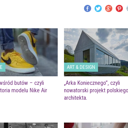
LE
ART & DESIGN
wśród butów – czyli
„Arka Koniecznego”, czyli
storia modelu Nike Air
nowatorski projekt polskieg
architekta.