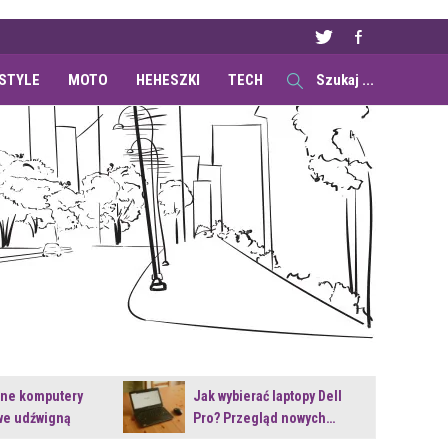
ESTYLE
MOTO
HEHESZKI
TECH
ane komputery
Jak wybierać laptopy Dell
e udźwigną
Pro? Przegląd nowych…
e premiery?