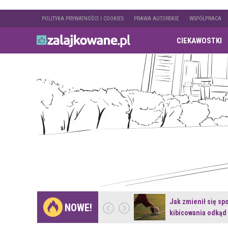
POLITYKA PRYWATNOŚCI I COOKIES
PRAWA AUTORSKIE
WSPÓŁPRACA
CIEKAWOSTKI
Gdzie pojechać na
Jak zmienił się sp
NOWE!
weekend z naturą w…
kibicowania odkąd