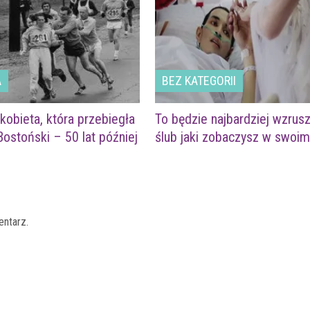
A
BEZ KATEGORII
kobieta, która przebiegła
To będzie najbardziej wzrus
ostoński – 50 lat później
ślub jaki zobaczysz w swoim
entarz.