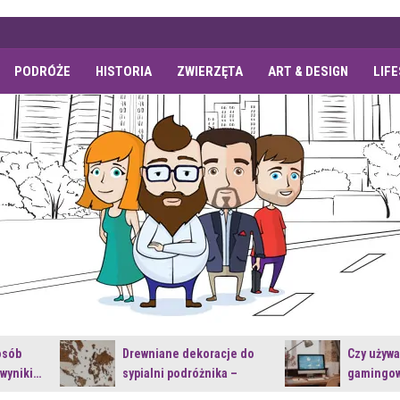
PODRÓŻE
HISTORIA
ZWIERZĘTA
ART & DESIGN
LIF
osób
Drewniane dekoracje do
Czy używ
 wyniki…
sypialni podróżnika –
gamingow
jakie…
najnowsz