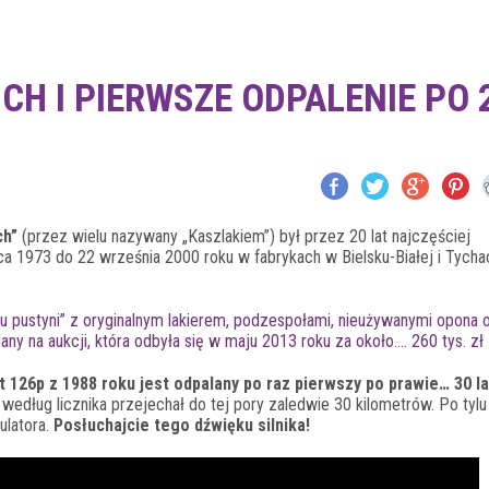
H I PIERWSZE ODPALENIE PO 
ch”
(przez wielu nazywany „Kaszlakiem”) był przez 20 lat najczęściej
 1973 do 22 września 2000 roku w fabrykach w Bielsku-Białej i Tycha
ku pustyni” z oryginalnym lakierem, podzespołami, nieużywanymi opona 
any na aukcji, która odbyła się w maju 2013 roku za około…. 260 tys. zł
t 126p z 1988 roku jest odpalany po raz pierwszy po prawie… 30 la
 według licznika przejechał do tej pory zaledwie 30 kilometrów. Po tylu
ulatora.
Posłuchajcie tego dźwięku silnika!