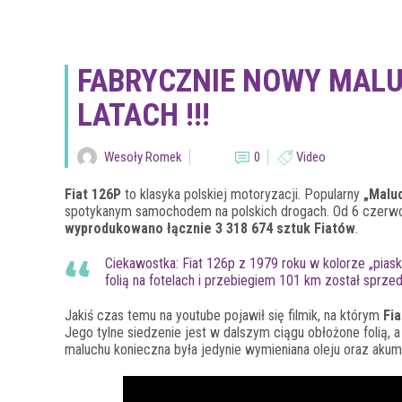
FABRYCZNIE NOWY MALUC
LATACH !!!
Wesoły Romek
0
Video
Fiat 126P
to klasyka polskiej motoryzacji. Popularny
„Malu
spotykanym samochodem na polskich drogach. Od 6 czerwca
wyprodukowano łącznie 3 318 674 sztuk Fiatów
.
Ciekawostka: Fiat 126p z 1979 roku w kolorze „pias
folią na fotelach i przebiegiem 101 km został sprzed
Jakiś czas temu na youtube pojawił się filmik, na którym
Fia
Jego tylne siedzenie jest w dalszym ciągu obłożone folią, a
maluchu konieczna była jedynie wymieniana oleju oraz akum