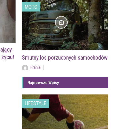
MOTO
zający
 życiu!
Smutny los porzuconych samochodów
Frania
Najnowsze Wpisy
LIFESTYLE