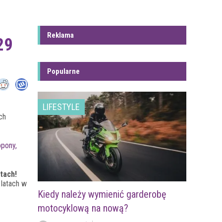
Reklama
29
Popularne
LIFESTYLE
ch
opony,
tach!
 latach w
Kiedy należy wymienić garderobę
motocyklową na nową?