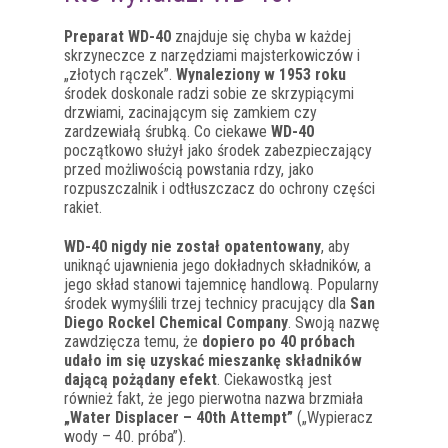
Preparat WD-40
znajduje się chyba w każdej
skrzyneczce z narzędziami majsterkowiczów i
„złotych rączek”.
Wynaleziony w 1953 roku
środek doskonale radzi sobie ze skrzypiącymi
drzwiami, zacinającym się zamkiem czy
zardzewiałą śrubką. Co ciekawe
WD-40
początkowo służył jako środek zabezpieczający
przed możliwością powstania rdzy, jako
rozpuszczalnik i odtłuszczacz do ochrony części
rakiet.
WD-40 nigdy nie został opatentowany
, aby
uniknąć ujawnienia jego dokładnych składników, a
jego skład stanowi tajemnicę handlową. Popularny
środek wymyślili trzej technicy pracujący dla
San
Diego Rockel Chemical Company
. Swoją nazwę
zawdzięcza temu, że
dopiero po 40 próbach
udało im się uzyskać mieszankę składników
dającą pożądany efekt
. Ciekawostką jest
również fakt, że jego pierwotna nazwa brzmiała
„Water Displacer – 40th Attempt”
(„Wypieracz
wody – 40. próba”).