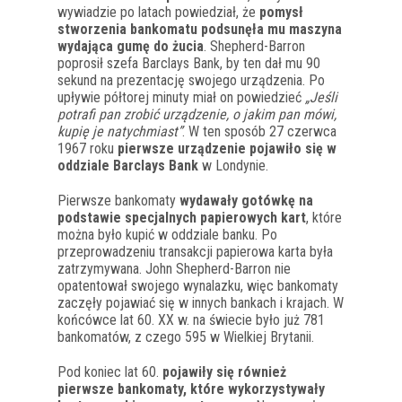
wywiadzie po latach powiedział, że
pomysł
stworzenia bankomatu podsunęła mu maszyna
wydająca gumę do żucia
. Shepherd-Barron
poprosił szefa Barclays Bank, by ten dał mu 90
sekund na prezentację swojego urządzenia. Po
upływie półtorej minuty miał on powiedzieć
„Jeśli
potrafi pan zrobić urządzenie, o jakim pan mówi,
kupię je natychmiast”
. W ten sposób 27 czerwca
1967 roku
pierwsze urządzenie pojawiło się w
oddziale Barclays Bank
w Londynie.
Pierwsze bankomaty
wydawały gotówkę na
podstawie specjalnych papierowych kart
, które
można było kupić w oddziale banku. Po
przeprowadzeniu transakcji papierowa karta była
zatrzymywana. John Shepherd-Barron nie
opatentował swojego wynalazku, więc bankomaty
zaczęły pojawiać się w innych bankach i krajach. W
końcówce lat 60. XX w. na świecie było już 781
bankomatów, z czego 595 w Wielkiej Brytanii.
Pod koniec lat 60.
pojawiły się również
pierwsze bankomaty, które wykorzystywały