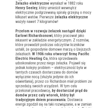
Żelazko elektryczne
wynalazł w 1882 roku
Henry Seeley
, który umieścił wewnątrz
elektrycznie podgrzewaną spiralę grzejną o mocy
kilkuset watów. Pierwsze
żelazka elektryczne
ważyły nawet 7 kilogramów!
Przełom w rozwoju żelazek nastąpił dzięki
Earlowi Richardsonowi
, który pracował jako
inkasent w zakładzie energetycznym. Z rozmów,
które prowadził podczas odczytów liczników
ustalił, że gospodynie domowe marzą o lżejszych
żelazkach.
W 1906 roku otworzył firmę Pacific
Electric Heating Co
, która sprzedawała
udoskonalone przez niego żelazka. Pojawił się
jednak kolejny problem – elektryczność była w
tamtych czasach dostarczana do domów
wyłącznie nocą (służyła jedynie do ich
oświetlania), przez co Richardson miał problem ze
sprzedażą swoich urządzeń. W tym celu
przekonał pracodawcę,
by dostarczał prąd do
domów przez cały wtorek, który był
tradycyjnym dniem prasowania
. Dostawca
energii zgodził się na taki rozwiązanie, a w zamian