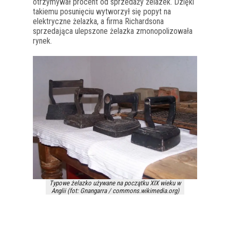
otrzymywał procent od sprzedaży żelazek. Dzięki
takiemu posunięciu wytworzył się popyt na
elektryczne żelazka, a firma Richardsona
sprzedająca ulepszone żelazka zmonopolizowała
rynek.
Typowe żelazko używane na początku XIX wieku w
Anglii (fot: Gnangarra / commons.wikimedia.org)