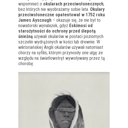
wspomnieć o
okularach przeciwsłonecznych
,
bez których nie wyobrażamy sobie lata.
Okulary
przeciwsłoneczne opatentował w 1752 roku
James Ayscough
– okazuje się, że nie był to
nowatorski wynalazek, gdyż
Eskimosi od
starożytności do ochrony przed ślepotą
śnieżną
używali okularów w postaci poziomych
szczelin wydrążonych w kości lub drewnie. W
wiktoriańskiej Anglii okularów używali natomiast
chorzy na syfilis, którym przynosiły one ulgę ze
względu na światłowstręt wywoływany przez tą
chorobę.