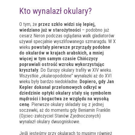
Kto wynalazł okulary?
O tym, że
przez szkło widzi się lepiej,
wiedziano już w starożytności
– podobno już
cesarz Neron podczas oglądania walk gladiatorów
używał specjalnie wyszlifowanego szmaragdu. W X
wieku
powstały pierwsze przyrządy podobne
do okularów w krajach arabskich, a mniej
więcej w tym samym czasie Chińczycy
poprawiali ostrość wzroku wykorzystując
kryształy
. Do Europy okulary trafiły w XIV wieku.
Wszystkie „okularopodobne” wynalazki aż do XVI
wieku były bardzo niedokładne.
Dopiero, gdy Jan
Kepler dokonał przełomowych odkryć w
dziedzinie optyki okulary stały się symbolem
mądrości i bogactwa ze względu na wysoką
cenę
. Pierwsze okulary składały się z jednej
soczewki, aż do momentu gdy Beniamin Franklin
(Ojciec-założyciel Stanów Zjednoczonych)
wynalazł okulary dwuogniskowe.
Jeśli jesteśmy przy okularach to musimy również