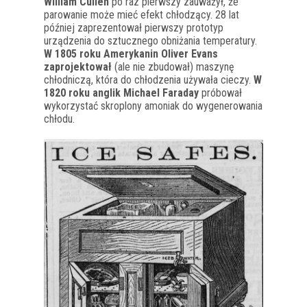
William Cullen
po raz pierwszy zauważył, że
parowanie może mieć efekt chłodzący. 28 lat
później zaprezentował pierwszy prototyp
urządzenia do sztucznego obniżania temperatury.
W 1805 roku Amerykanin Oliver Evans
zaprojektował
(ale nie zbudował) maszynę
chłodniczą, która do chłodzenia używała cieczy.
W
1820 roku anglik Michael Faraday
próbował
wykorzystać skroplony amoniak do wygenerowania
chłodu.