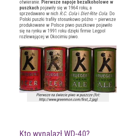
otwieranie.
Pierwsze napoje bezalkoholowe w
puszkach
pojawiły się w 1964 roku, a
sprzedawano w nich
R.C. Cola
i
Diet-Rite Cola
. Do
Polski puszki trafiły stosunkowo późno – pierwsze
produkowane w Polsce piwo puszkowe pojawiło
się na rynku w 1991 roku dzięki firmie Legpol
rozlewającej w Okocimiu piwo.
Pierwsze na świecie piwo w puszcze (fot:
http://www.greenmon.com/first_2.jpg)
Kto wynalazł WD-40?