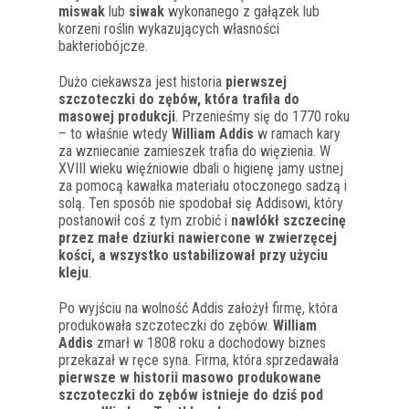
miswak
lub
siwak
wykonanego z gałązek lub
korzeni roślin wykazujących własności
bakteriobójcze.
Dużo ciekawsza jest historia
pierwszej
szczoteczki do zębów, która trafiła do
masowej produkcji
. Przenieśmy się do 1770 roku
– to właśnie wtedy
William Addis
w ramach kary
za wzniecanie zamieszek trafia do więzienia. W
XVIII wieku więźniowie dbali o higienę jamy ustnej
za pomocą kawałka materiału otoczonego sadzą i
solą. Ten sposób nie spodobał się Addisowi, który
postanowił coś z tym zrobić i
nawlókł szczecinę
przez małe dziurki nawiercone w zwierzęcej
kości, a wszystko ustabilizował przy użyciu
kleju
.
Po wyjściu na wolność Addis założył firmę, która
produkowała szczoteczki do zębów.
William
Addis
zmarł w 1808 roku a dochodowy biznes
przekazał w ręce syna. Firma, która sprzedawała
pierwsze w historii masowo produkowane
szczoteczki do zębów istnieje do dziś pod