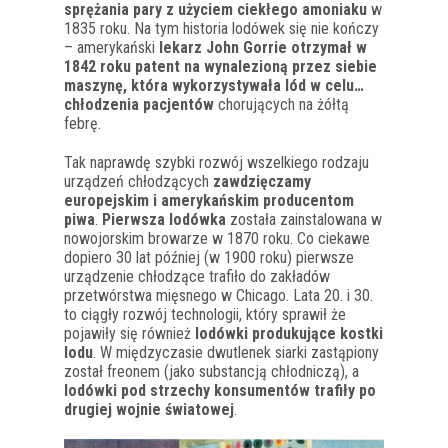
sprężania pary z użyciem ciekłego amoniaku
w
1835 roku. Na tym historia lodówek się nie kończy
– amerykański
lekarz John Gorrie otrzymał w
1842 roku patent na wynalezioną przez siebie
maszynę, która wykorzystywała lód w celu…
chłodzenia pacjentów
chorujących na żółtą
febrę.
Tak naprawdę szybki rozwój wszelkiego rodzaju
urządzeń chłodzących
zawdzięczamy
europejskim i amerykańskim producentom
piwa
.
Pierwsza lodówka
została zainstalowana w
nowojorskim browarze w 1870 roku. Co ciekawe
dopiero 30 lat później (w 1900 roku) pierwsze
urządzenie chłodzące trafiło do zakładów
przetwórstwa mięsnego w Chicago. Lata 20. i 30.
to ciągły rozwój technologii, który sprawił że
pojawiły się również
lodówki produkujące kostki
lodu
. W międzyczasie dwutlenek siarki zastąpiony
został freonem (jako substancją chłodniczą), a
lodówki pod strzechy konsumentów trafiły po
drugiej wojnie światowej
.