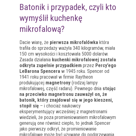
Batonik i przypadek, czyli kto
wymyślił kuchenkę
mikrofalową?
Dacie wiarę, że
pierwsza mikrofalówka
która
trafiła do sprzedaży ważyła 340 kilogramów, miała
150 cm wysokości i kosztowała 5000 dolarów.
Zasada działania
kuchenki mikrofalowej została
odkryta zupełnie przypadkiem
przez
Percy’ego
LeBarona Spencera
w 1945 roku. Spencer od
1941 roku pracował w firmie Raytheon
produkującej
magnetrony
(rodzaj lampy
mikrofalowej, część radaru). Pewnego dnia
stojąc
na przeciwko magnetronu zauważył on, że
batonik, który znajdował się w jego kieszeni,
stopił się
– i chociaż naukowcy
eksperymentujący wcześniej z magnetronami
wiedzieli, że poza promieniowaniem mikrofalowym
generują one również ciepło, to jednak Spencer
jako pierwszy odkrył, że promieniowanie
mikrofalowe może być używane do podgrzewania