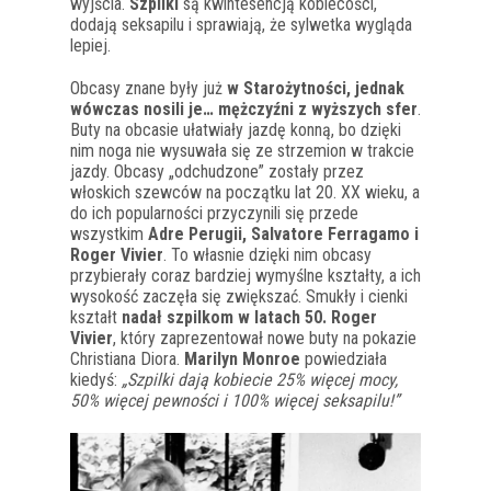
wyjścia.
Szpilki
są kwintesencją kobiecości,
dodają seksapilu i sprawiają, że sylwetka wygląda
lepiej.
Obcasy znane były już
w Starożytności, jednak
wówczas nosili je… mężczyźni z wyższych sfer
.
Buty na obcasie ułatwiały jazdę konną, bo dzięki
nim noga nie wysuwała się ze strzemion w trakcie
jazdy. Obcasy „odchudzone” zostały przez
włoskich szewców na początku lat 20. XX wieku, a
do ich popularności przyczynili się przede
wszystkim
Adre Perugii, Salvatore Ferragamo i
Roger Vivier
. To własnie dzięki nim obcasy
przybierały coraz bardziej wymyślne kształty, a ich
wysokość zaczęła się zwiększać. Smukły i cienki
kształt
nadał szpilkom w latach 50. Roger
Vivier
, który zaprezentował nowe buty na pokazie
Christiana Diora.
Marilyn Monroe
powiedziała
kiedyś:
„Szpilki dają kobiecie 25% więcej mocy,
50% więcej pewności i 100% więcej seksapilu!”