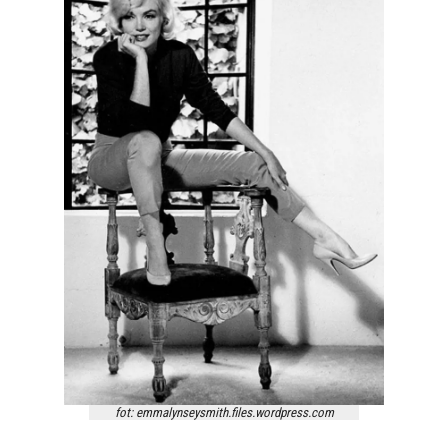
fot: emmalynseysmith.files.wordpress.com