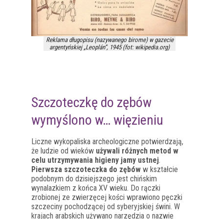
Reklama długopisu (nazywanego birome) w gazecie
argentyńskiej „Leoplán”, 1945 (fot: wikipedia.org)
Szczoteczkę do zębów
wymyślono w… więzieniu
Liczne wykopaliska archeologiczne potwierdzają,
że ludzie od wieków
używali różnych metod w
celu utrzymywania higieny jamy ustnej
.
Pierwsza szczoteczka do zębów
w kształcie
podobnym do dzisiejszego jest chińskim
wynalazkiem z końca XV wieku. Do rączki
zrobionej ze zwierzęcej kości wprawiono pęczki
szczeciny pochodzącej od syberyjskiej świni. W
krajach arabskich używano narzędzia o nazwie