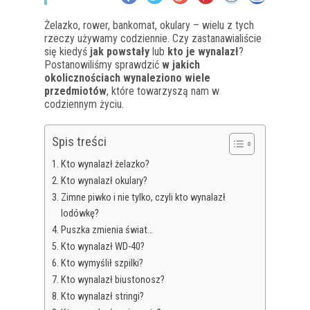
Żelazko, rower, bankomat, okulary – wielu z tych
rzeczy używamy codziennie. Czy zastanawialiście
się kiedyś
jak powstały
lub
kto je wynalazł
?
Postanowiliśmy sprawdzić
w jakich
okolicznościach wynaleziono wiele
przedmiotów
, które towarzyszą nam w
codziennym życiu.
Spis treści
Kto wynalazł żelazko?
Kto wynalazł okulary?
Zimne piwko i nie tylko, czyli kto wynalazł
lodówkę?
Puszka zmienia świat…
Kto wynalazł WD-40?
Kto wymyślił szpilki?
Kto wynalazł biustonosz?
Kto wynalazł stringi?