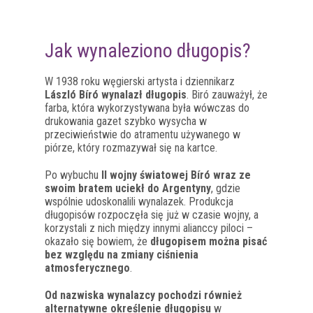
Jak wynaleziono długopis?
W 1938 roku węgierski artysta i dziennikarz
László Bíró wynalazł długopis
. Biró zauważył, że
farba, która wykorzystywana była wówczas do
drukowania gazet szybko wysycha w
przeciwieństwie do atramentu używanego w
piórze, który rozmazywał się na kartce.
Po wybuchu
II wojny światowej Bíró wraz ze
swoim bratem uciekł do Argentyny
, gdzie
wspólnie udoskonalili wynalazek. Produkcja
długopisów rozpoczęła się już w czasie wojny, a
korzystali z nich między innymi alianccy piloci –
okazało się bowiem, że
długopisem można pisać
bez względu na zmiany ciśnienia
atmosferycznego
.
Od nazwiska wynalazcy pochodzi również
alternatywne określenie długopisu
w