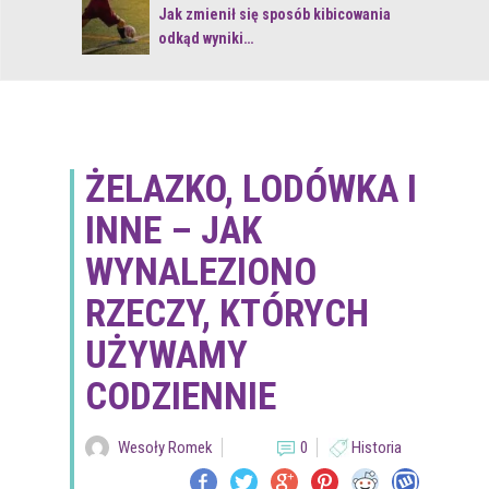
 z naturą
Jak zmienił się sposób kibicowania
odkąd wyniki…
ŻELAZKO, LODÓWKA I
INNE – JAK
WYNALEZIONO
RZECZY, KTÓRYCH
UŻYWAMY
CODZIENNIE
Wesoły Romek
0
Historia