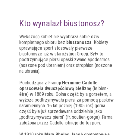
Kto wynalazł biustonosz?
Większość kobiet nie wyobraża sobie dziś
kompletnego ubioru bez
biustonosza
. Kobiety
uprawiające sport stosowały pierwsze
biustonosze już w starożytnej Grecji. Były to
podtrzymujące piersi opaski zwane apodesmos
(noszone pod ubraniem) oraz strophion (noszone
na ubraniu).
Pochodząca z Francji
Herminie Cadolle
opracowała dwuczęściową bieliznę
(le bien-
être) w 1889 roku. Dolna część była gorsetem, a
wyższa podtrzymywała piersi za pomocą pasków
naramiennych. 16 lat później (1905 rok) górna
część była już sprzedawana oddzielnie jako
„podtrzymywacz piersi” (fr. soutien-gorge). Firma
założona przez Cadolle istnieje do tej pory.
W 1910 roku
Mary Phelps Jacob
opatentowała