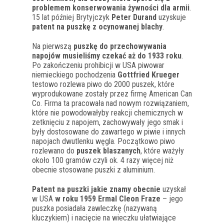
problemem konserwowania żywności dla armii
.
15 lat później Brytyjczyk
Peter Durand
uzyskuje
patent na puszkę z ocynowanej blachy
.
Na pierwszą
puszkę do przechowywania
napojów musieliśmy czekać aż do 1933 roku
.
Po zakończeniu prohibicji w USA piwowar
niemieckiego pochodzenia
Gottfried Krueger
testowo rozlewa piwo do 2000 puszek, które
wyprodukowane zostały przez firmę American Can
Co. Firma ta pracowała nad nowym rozwiązaniem,
które nie powodowałyby reakcji chemicznych w
zetknięciu z napojem, zachowywały jego smak i
były dostosowane do zawartego w piwie i innych
napojach dwutlenku węgla. Początkowo piwo
rozlewano do
puszek blaszanych
, które ważyły
około 100 gramów czyli ok. 4 razy więcej niż
obecnie stosowane puszki z aluminium.
Patent na puszki jakie znamy obecnie
uzyskał
w USA
w roku 1959 Ermal Cleon Fraze
– jego
puszka posiadała zawleczkę (nazywaną
kluczykiem) i nacięcie na wieczku ułatwiające