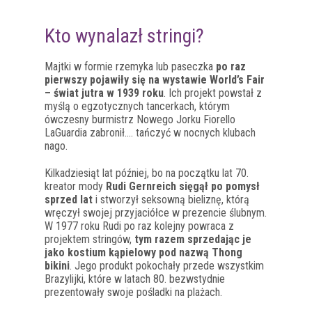
Kto wynalazł stringi?
Majtki w formie rzemyka lub paseczka
po raz
pierwszy pojawiły się na wystawie World’s Fair
– świat jutra w 1939 roku
. Ich projekt powstał z
myślą o egzotycznych tancerkach, którym
ówczesny burmistrz Nowego Jorku Fiorello
LaGuardia zabronił…. tańczyć w nocnych klubach
nago.
Kilkadziesiąt lat później, bo na początku lat 70.
kreator mody
Rudi Gernreich sięgął po pomysł
sprzed lat
i stworzył seksowną bieliznę, którą
wręczył swojej przyjaciółce w prezencie ślubnym.
W 1977 roku Rudi po raz kolejny powraca z
projektem stringów,
tym razem sprzedając je
jako kostium kąpielowy pod nazwą Thong
bikini
. Jego produkt pokochały przede wszystkim
Brazylijki, które w latach 80. bezwstydnie
prezentowały swoje pośladki na plażach.