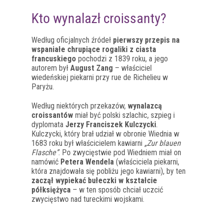
Kto wynalazł croissanty?
Według oficjalnych źródeł
pierwszy przepis na
wspaniałe chrupiące rogaliki z ciasta
francuskiego
pochodzi z 1839 roku, a jego
autorem był
August Zang
– właściciel
wiedeńskiej piekarni przy rue de Richelieu w
Paryżu.
Według niektórych przekazów,
wynalazcą
croissantów
miał być polski szlachic, szpieg i
dyplomata
Jerzy Franciszek Kulczycki
.
Kulczycki, który brał udział w obronie Wiednia w
1683 roku był właścicielem kawiarni
„Zur blauen
Flasche”
. Po zwycięstwie pod Wiedniem miał on
namówić
Petera Wendela
(właściciela piekarni,
która znajdowała się pobliżu jego kawiarni), by ten
zaczął wypiekać bułeczki w kształcie
półksiężyca
– w ten sposób chciał uczcić
zwycięstwo nad tureckimi wojskami.