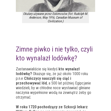
Okulary używane przez Eskimosów (fot: Rudolph M.
Anderson, May 1916, Canadian Museum of
Civilization.)
Zimne piwko i nie tylko, czyli
kto wynalazł lodówkę?
Zastanawialiście się kiedyś
kto wynalazł
lodówkę?
Okazuje się, że już około 1000 roku
p.n.e
Chińczycy nauczyli się ciąć i
przechowywać lód
, a 500 lat później Egipcjanie
wiedzieli, by w chłodne noce wystawiać gliniane
naczynia wypełnione wodą na zewnątrz żeby go
otrzymać.
W roku 1720 pochodzący ze Szkocji lekarz