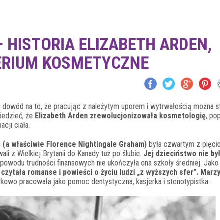
– HISTORIA ELIZABETH ARDEN,
ERIUM KOSMETYCZNE
 dowód na to, że pracując z należytym uporem i wytrwałością można st
iedzieć, że
Elizabeth Arden zrewolucjonizowała kosmetologię
, po
cji ciała.
 (a właściwie Florence Nightingale Graham)
była czwartym z pięci
li z Wielkiej Brytanii do Kanady tuż po ślubie.
Jej dzieciństwo nie by
 z powodu trudności finansowych nie ukończyła ona szkoły średniej. Jako
czytała romanse i powieści o życiu ludzi „z wyższych sfer”. Marzy
owo pracowała jako pomoc dentystyczna, kasjerka i stenotypistka.