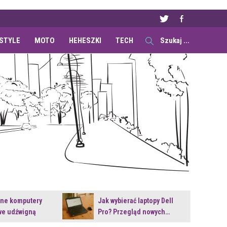
ESTYLE
MOTO
HEHESZKI
TECH
ane komputery
Jak wybierać laptopy Dell
e udźwigną
Pro? Przegląd nowych…
e premiery?