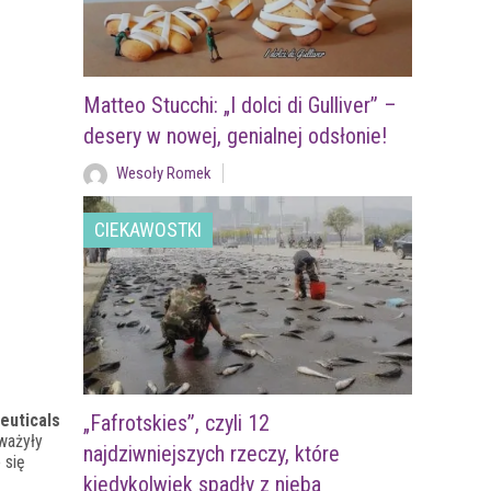
Matteo Stucchi: „I dolci di Gulliver” –
desery w nowej, genialnej odsłonie!
Wesoły Romek
CIEKAWOSTKI
euticals
„Fafrotskies”, czyli 12
dważyły
najdziwniejszych rzeczy, które
 się
kiedykolwiek spadły z nieba