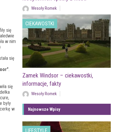
Wesoły Romek
CIEKAWOSTKI
iły się
zaledwie
ała w nim
)
tała się
oor”
.
Zamek Windsor – ciekawostki,
informacje, fakty
iła się
dełka
Wesoły Romek
icure,
e były
icerkę w
Najnowsze Wpisy
LIFESTYLE