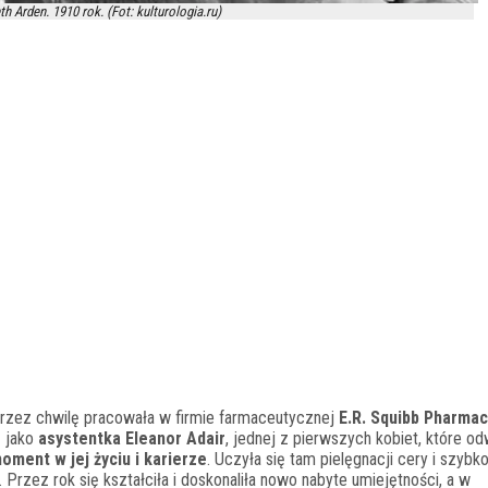
th Arden. 1910 rok. (Fot: kulturologia.ru)
przez chwilę pracowała w firmie farmaceutycznej
E.R. Squibb Pharmac
ę jako
asystentka Eleanor Adair
, jednej z pierwszych kobiet, które o
ment w jej życiu i karierze
. Uczyła się tam pielęgnacji cery i szybko
rzez rok się kształciła i doskonaliła nowo nabyte umiejętności, a w