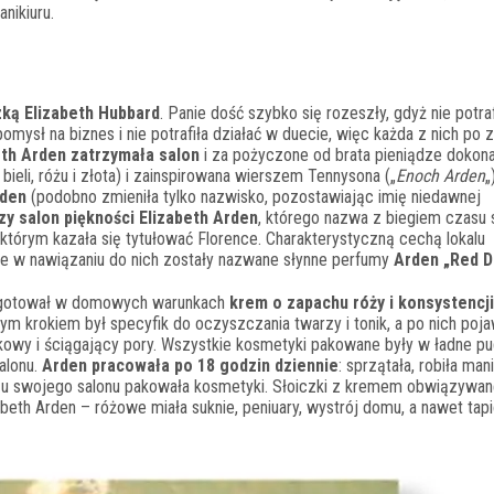
nikiuru.
zką Elizabeth Hubbard
. Panie dość szybko się rozeszły, gdyż nie potraf
ysł na biznes i nie potrafiła działać w duecie, więc każda z nich po 
eth Arden zatrzymała salon
i za pożyczone od brata pieniądze dokon
ieli, różu i złota) i zainspirowana wierszem Tennysona („
Enoch Arden
„
rden
(podobno zmieniła tylko nazwisko, pozostawiając imię niedawnej
zy salon piękności Elizabeth Arden
, którego nazwa z biegiem czasu s
tórym kazała się tytułować Florence. Charakterystyczną cechą lokalu
ie w nawiązaniu do nich zostały nazwane słynne perfumy
Arden „Red D
ygotował w domowych warunkach
krem o zapachu róży i konsystencji
ym krokiem był specyfik do oczyszczania twarzy i tonik, a po nich pojaw
owy i ściągający pory. Wszystkie kosmetyki pakowane były w ładne pu
alonu.
Arden pracowała po 18 godzin dziennie
: sprzątała, robiła man
u swojego salonu pakowała kosmetyki. Słoiczki z kremem obwiązywan
beth Arden – różowe miała suknie, peniuary, wystrój domu, a nawet tap