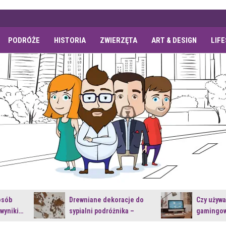
PODRÓŻE
HISTORIA
ZWIERZĘTA
ART & DESIGN
LIF
osób
Drewniane dekoracje do
Czy używ
 wyniki…
sypialni podróżnika –
gamingow
jakie…
najnowsz