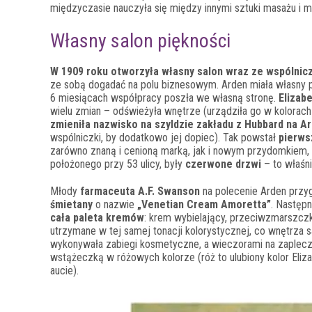
międzyczasie nauczyła się między innymi sztuki masażu i ma
Własny salon piękności
W 1909 roku otworzyła własny salon wraz ze wspólnic
ze sobą dogadać na polu biznesowym. Arden miała własny pom
6 miesiącach współpracy poszła we własną stronę.
Elizab
wielu zmian – odświeżyła wnętrze (urządziła go w kolorach b
zmieniła nazwisko na szyldzie zakładu z Hubbard na A
wspólniczki, by dodatkowo jej dopiec). Tak powstał
pierws
zarówno znaną i cenioną marką, jak i nowym przydomkiem, k
położonego przy 53 ulicy, były
czerwone drzwi
– to właśn
Młody
farmaceuta A.F. Swanson
na polecenie Arden prz
śmietany
o nazwie
„Venetian Cream Amoretta”
. Następn
cała paleta kremów
: krem wybielający, przeciwzmarszczk
utrzymane w tej samej tonacji kolorystycznej, co wnętrza s
wykonywała zabiegi kosmetyczne, a wieczorami na zaplecz
wstążeczką w różowych kolorze (róż to ulubiony kolor Eliza
aucie).