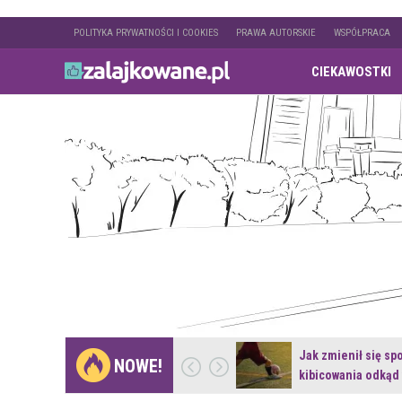
POLITYKA PRYWATNOŚCI I COOKIES
PRAWA AUTORSKIE
WSPÓŁPRACA
CIEKAWOSTKI
Gdzie pojechać na
Jak zmienił się sp
NOWE!
weekend z naturą w…
kibicowania odkąd