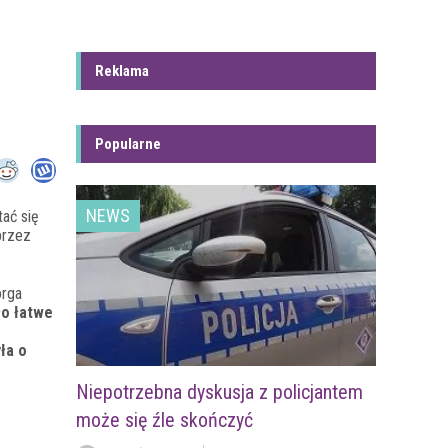
Reklama
Popularne
NEWS
ać się
przez
orga
ło łatwe
ła o
Niepotrzebna dyskusja z policjantem
może się źle skończyć