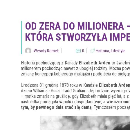
OD ZERA DO MILIONERA 
KTÓRA STWORZYŁA IMP
Wesoły Romek
0
Historia
,
Lifestyle
Historia pochodzącej z Kanady
Elizabeth Arden
to świetny
milionerem pochodząc nawet z ubogiej rodziny. Można pow
zmianę koncepcji kobiecego makijażu i podejścia do pielęgna
Urodzona 31 grudnia 1878 roku w Kandzie
Elizabeth Arden
dzieci Williama i Susan Tadd Graham. Jej rodzice wyemigrowa
– matka zmarła na gruźlicę, gdy Elizabeth miała pięć lat, a
nastolatka pomagała w polu i gospodarstwie, a
wieczorami 
tym, by pewnego dnia stać się damą
. Tymczasem początk