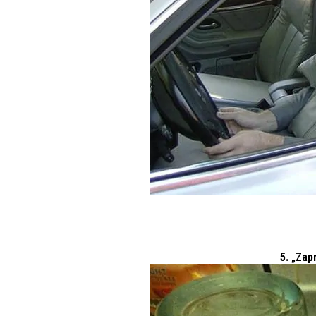
5. „Za