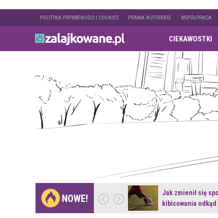
POLITYKA PRYWATNOŚCI I COOKIES
PRAWA AUTORSKIE
WSPÓŁPRACA
CIEKAWOSTKI
Gdzie pojechać na
Jak zmienił się sp
NOWE!
weekend z naturą w…
kibicowania odkąd