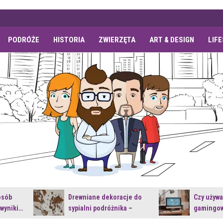
PODRÓŻE
HISTORIA
ZWIERZĘTA
ART & DESIGN
LIF
osób
Drewniane dekoracje do
Czy używ
 wyniki…
sypialni podróżnika –
gamingow
jakie…
najnowsz