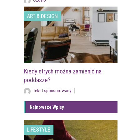
Czesio
ART & DESIGN
Kiedy strych można zamienić na
poddasze?
Tekst sponsorowany
Najnowsze Wpisy
LIFESTYLE