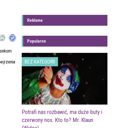
Reklama
Popularne
złonkom
BEZ KATEGORII
bejrzenia
Potrafi nas rozbawić, ma duże buty i
czerwony nos. Kto to? Mr. Klaun