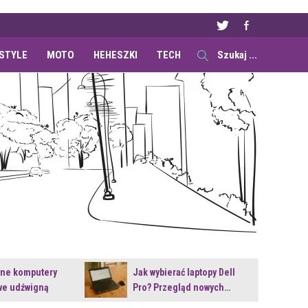
ESTYLE
MOTO
HEHESZKI
TECH
ane komputery
Jak wybierać laptopy Dell
e udźwigną
Pro? Przegląd nowych…
e premiery?