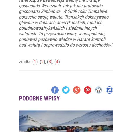
twierdzą, że dewaluacja waluty nie uratuje
gospodarki Wenezueli, tak jak nie uratowała
gospodarki Zimbabwe. W 2009 roku Zimbabwe
porzuciło swoją walutę. Transakcji dokonywano
głównie w dolarach amerykańskich, randach
południowoafrykańskich i siedmiu innych
walutach. To przywróciło wiarę w gospodarkę,
ponieważ pozbawiło władze w Harare kontroli
nad walutą i doprowadziło do wzrostu dochodów.”
źródła: (
1
), (
2
), (
3
), (
4
)
PODOBNE WPISY