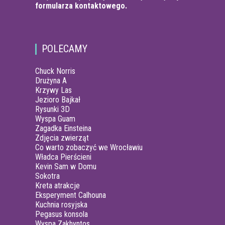
formularza kontaktowego.
POLECAMY
Chuck Norris
Drużyna A
Krzywy Las
Jezioro Bajkał
Rysunki 3D
Wyspa Guam
Zagadka Einsteina
Zdjęcia zwierząt
Co warto zobaczyć we Wrocławiu
Władca Pierścieni
Kevin Sam w Domu
Sokotra
Kreta atrakcje
Eksperyment Calhouna
Kuchnia rosyjska
Pegasus konsola
Wyspa Zakhyntos