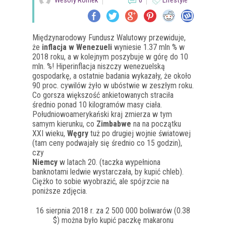
Wesoły Romek
0
Lifestyle
Międzynarodowy Fundusz Walutowy przewiduje,
że
inflacja w Wenezueli
wyniesie 1.37 mln % w
2018 roku, a w kolejnym poszybuje w górę do 10
mln. %! Hiperinflacja niszczy wenezuelską
gospodarkę, a ostatnie badania wykazały, że około
90 proc. cywilów żyło w ubóstwie w zeszłym roku.
Co gorsza większość ankietowanych straciła
średnio ponad 10 kilogramów masy ciała.
Południowoamerykański kraj zmierza w tym
samym kierunku, co
Zimbabwe
na na początku
XXI wieku,
Węgry
tuż po drugiej wojnie światowej
(tam ceny podwajały się średnio co 15 godzin),
czy
Niemcy
w latach 20. (taczka wypełniona
banknotami ledwie wystarczała, by kupić chleb).
Ciężko to sobie wyobrazić, ale spójrzcie na
poniższe zdjęcia.
16 sierpnia 2018 r. za 2 500 000 boliwarów (0.38
$) można było kupić paczkę makaronu