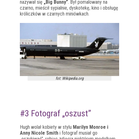
nazywał się
„Big Bunny”
. Był pomalowany na
czarno, mieścił sypialnie, dyskotekę, kino i obsługę
króliczków w czarnych miniówkach.
fot: Wikipedia.org
#3 Fotograf „oszust”
Hugh wolał kobiety w stylu
Marilyn Monroe i
Anny Nicole Smith
i fotograf musiał go
„oszukiwać”, robiąc zdjęcia niektórym modelkom