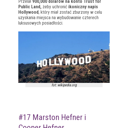
Przelał
900,000 dolarów na konto Trust for
Public Land,
żeby uchronić
ikoniczny napis
Hollywood
, który miał zostać zburzony w celu
uzyskania miejsca na wybudowanie czterech
luksusowych posiadłości.
fot: wikipedia.org
#17 Marston Hefner i
Cooper Hefner