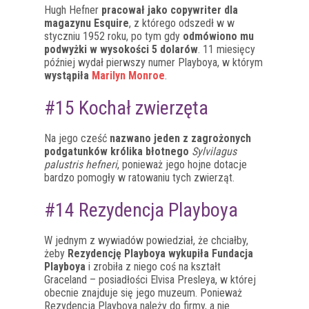
Hugh Hefner
pracował jako copywriter dla
magazynu Esquire
, z którego odszedł w w
styczniu 1952 roku, po tym gdy
odmówiono mu
podwyżki w wysokości 5 dolarów
. 11 miesięcy
później wydał pierwszy numer Playboya, w którym
wystąpiła
Marilyn Monroe
.
#15 Kochał zwierzęta
Na jego cześć
nazwano jeden z zagrożonych
podgatunków królika błotnego
Sylvilagus
palustris hefneri
, ponieważ jego hojne dotacje
bardzo pomogły w ratowaniu tych zwierząt.
#14 Rezydencja Playboya
W jednym z wywiadów powiedział, że chciałby,
żeby
Rezydencję Playboya wykupiła Fundacja
Playboya
i zrobiła z niego coś na kształt
Graceland – posiadłości Elvisa Presleya, w której
obecnie znajduje się jego muzeum. Ponieważ
Rezydencja Playboya należy do firmy, a nie