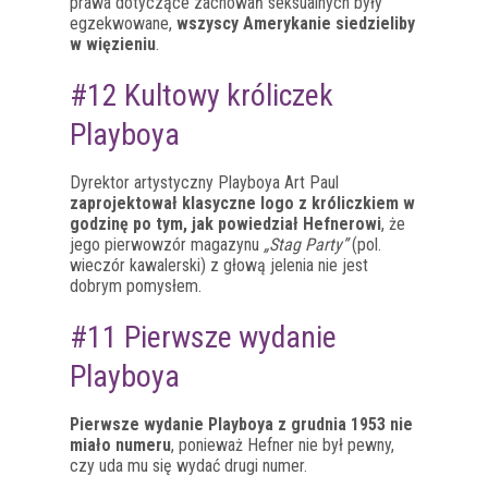
prawa dotyczące zachowań seksualnych były
egzekwowane,
wszyscy Amerykanie siedzieliby
w więzieniu
.
#12 Kultowy króliczek
Playboya
Dyrektor artystyczny Playboya Art Paul
zaprojektował klasyczne logo z króliczkiem w
godzinę po tym, jak powiedział Hefnerowi
, że
jego pierwowzór magazynu
„Stag Party”
(pol.
wieczór kawalerski) z głową jelenia nie jest
dobrym pomysłem.
#11 Pierwsze wydanie
Playboya
Pierwsze wydanie Playboya z grudnia 1953 nie
miało numeru
, ponieważ Hefner nie był pewny,
czy uda mu się wydać drugi numer.