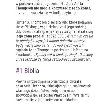
w porozumieniu z jego żoną. Niestety
Anita
Thompson nie mogła korzystać z tego konta
,
przez co znalazła się w trudnej sytuacji.
Hunter S. Thompson pisał artykuły, które pojawiały
się w Playboyu, więc Hefner znał jego rodzinę.
Gdy dowiedział się,
w jakiej sytuacji znalazła się
jego żona przelał jej $25 000
.
„W tamtym czasie
te pieniądze były jak milion dolarów, zawsze
będę wdzięczna za ten dowód życzliwości”
–
napisała Anita Thompson po śmierci Hefnera na
Facebooku.
„Spoczywał w spokoju Hugh. Dziękuję
ci raz jeszcze za twoją szczodrość i życzliwość”.
#1 Biblia
Pewna chrześcijańska organizacja
chciała
nawrócić Hefnera
, skłaniając go do analizowania
własnego dzieciństwa, żeby odkryć co
spowodowało, że został
Playboyem
. Wysłali mu
nawet biblię z jego imieniem na okładce.