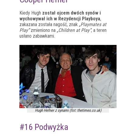
Kiedy Hugh
został ojcem dwóch synów i
wychowywał ich w Rezydencji Playboya
,
zakazana została nagość, znak
„Playmates at
Play”
zmieniono na
„Children at Play”
, a teren
usłano zabawkami.
Hugh Hefner z synami (fot: thetimes.co.uk)
#16 Podwyżka