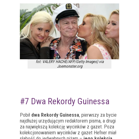
fot: VALERY HACHE/AFP/Getty Images) via
Joemonster.org
#7 Dwa Rekordy Guinessa
Pobił
dwa Rekordy Guinessa
, pierwszy za bycie
najdłużej urzędującym redaktorem pisma, a drugi
za największą kolekcję wycinków z gazet. Poza
kolekcjonowaniem wycinków z gazet Hefner miał
słabość do jedwabnych piżam –
jego kolekcja