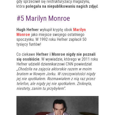
gdy sprzeciwił się restrukturyzacji magazynu,
która
polegała na niepublikowaniu nagich zdjęć
.
#5 Marilyn Monroe
Hugh Hefner
wykupił kryptę obok
Marilyn
Monroe
jako miejsce swojego ostatniego
spoczynku. W 1992 roku Hefner zapłacił 50
tysięcy funtów!
Co ciekawe
Hefner i Monroe nigdy nie poznali
się osobiście
. W wywiadzie, którego w 2011 roku
Hefner udzielił dziennikarzowi CNN powiedział:
„Chodziła na zajęcia aktorskie razem w moim
bratem w Nowym Jorku. W rzeczywistości nigdy
jej nie spotkałem. Rozmawiałem z nią raz przez
telefon, ale nigdy jej nie spotkałem. Zniknęła,
niestety, zanim tu przybyłem”.