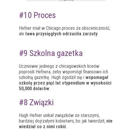
#10 Proces
Hefner miał w Chicago proces za obsceniczność,
ale
ława przysięgłych odrzuciła zarzuty
.
#9 Szkolna gazetka
Uczniowie jednego z chicagowskich liceów
poprosili Hefnera, żeby wspomógł finansowo ich
szkolną gazetkę. Hugh zgodził się i
wspomagał
szkołę przez pięć lat stypendium w wysokości
50,000 dolarów
.
#8 Związki
Hugh Hefner unikał związków ze starszymi,
bardziej dojrzałymi kobietami, bo jak twierdził,
nie
wiedział co z nimi robić
.