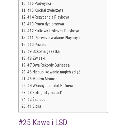
#16 Podwyżka
#15 Kochał zwierzęta
#14 Rezydencja Playboya
#13 Praca dyplomowa
#12 Kultowy króliczek Playboya
#11 Pierwsze wydanie Playboya
#10 Proces
#9 Szkolna gazetka
#8 Związki
#7 Dwa Rekordy Guinessa
#6 Niepublikowanie nagich zdjęć
#5 Marilyn Monroe
#4 Własny samolot Hefnera
#3 Fotograf „oszust”
#2 $25 000
#1 Biblia
#25 Kawa i LSD