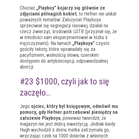
Chociaż
„Playboy” kojarzy się głównie ze
zdjęciami półnagich kobiet
, to Hefner nie unikał
poważnych tematów. Założyciel Playboya
sprzeciwiał się segregacji rasowej, działał na
rzecz zwierząt, środowisk LGTB (przyznał się, że
w młodości sam eksperymentował w łóżku z
mężczyznami). Na łamach
„Playboya”
często
gościły teksty, które opowiadały się za
pacyfizmem, wolnością słowa, szerokim
dostępem do antykoncepcji, odpowiedzialnej
aborcji.
#23 $1000, czyli jak to się
zaczęło..
Jego
ojciec, który był księgowym, odmówił mu
pomocy, gdy Hefner potrzebował pieniędzy na
założenie Playboya
, ponieważ twierdził, że
magazyn nie jest dobrą inwestycją. Jednak kiedy
Hugh wychodził z domu matka zatrzymała go,
wręczając czek na 1000 dolarów z własnych