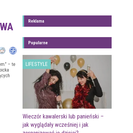
Reklama
AWA
Popularne
LIFESTYLE
m.” – te
picka
jących
Wieczór kawalerski lub panieński –
jak wyglądały wcześniej i jak