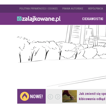
POLITYKA PRYWATNOŚCI I COOKIES
PRAWA AUTORSKIE
WSPÓŁPRACA
CIEKAWOSTKI
Gdzie pojechać na
Jak zmienił się sp
NOWE!
weekend z naturą w…
kibicowania odkąd