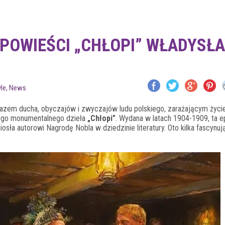
 POWIEŚCI „CHŁOPI” WŁADYSŁ
yle
,
News
razem ducha, obyczajów i zwyczajów ludu polskiego, zarażającym życie
ego monumentalnego dzieła
„Chłopi”
. Wydana w latach 1904-1909, ta e
osła autorowi Nagrodę Nobla w dziedzinie literatury. Oto kilka fascynu