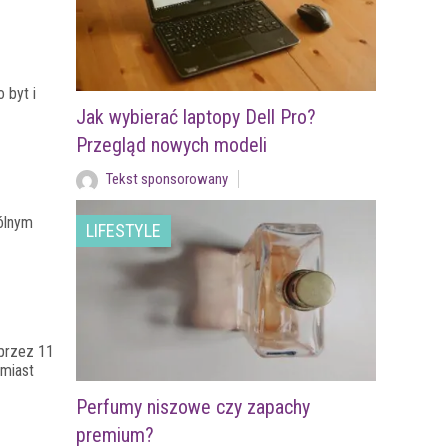
 byt i
Jak wybierać laptopy Dell Pro?
Przegląd nowych modeli
Tekst sponsorowany
ólnym
LIFESTYLE
przez 11
hmiast
Perfumy niszowe czy zapachy
premium?