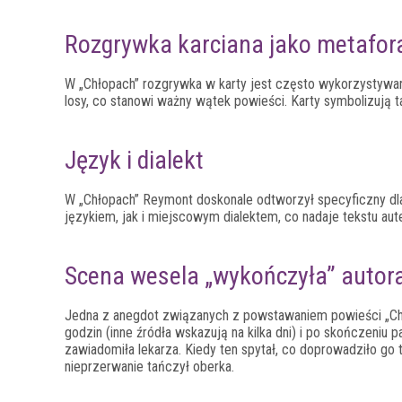
Rozgrywka karciana jako metafora
W „Chłopach” rozgrywka w karty jest często wykorzystywa
losy, co stanowi ważny wątek powieści. Karty symbolizują 
Język i dialekt
W „Chłopach” Reymont doskonale odtworzył specyficzny dl
językiem, jak i miejscowym dialektem, co nadaje tekstu aute
Scena wesela „wykończyła” autor
Jedna z anegdot związanych z powstawaniem powieści „Chł
godzin (inne źródła wskazują na kilka dni) i po skończeniu
zawiadomiła lekarza. Kiedy ten spytał, co doprowadziło go 
nieprzerwanie tańczył oberka.