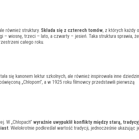
le również struktury.
Składa się z czterech tomów
, z których każdy
 – wiosnę, trzeci – lato, a czwarty – jesień. Taka struktura sprawia, że
zestrzeni całego roku.
ała się kanonem lektur szkolnych, ale również inspirowała inne dziedzin
więconą „Chłopom”, a w 1925 roku filmowcy przedstawili pierwszą
wej. W „Chłopach”
wyraźnie uwypuklił konflikty między starą, tradycy
iast
. Wielokrotnie podkreślał wartość tradycji, jednocześnie ukazując j