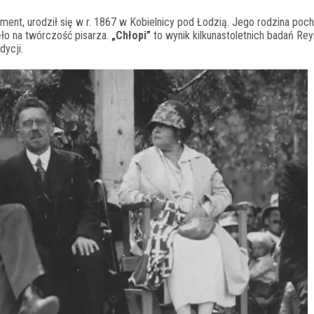
ment, urodził się w r. 1867 w Kobielnicy pod Łodzią. Jego rodzina poch
ęło na twórczość pisarza.
„Chłopi”
to wynik kilkunastoletnich badań Re
dycji.