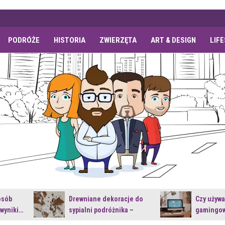
PODRÓŻE
HISTORIA
ZWIERZĘTA
ART & DESIGN
LIF
osób
Drewniane dekoracje do
Czy używ
 wyniki…
sypialni podróżnika –
gamingow
jakie…
najnowsz