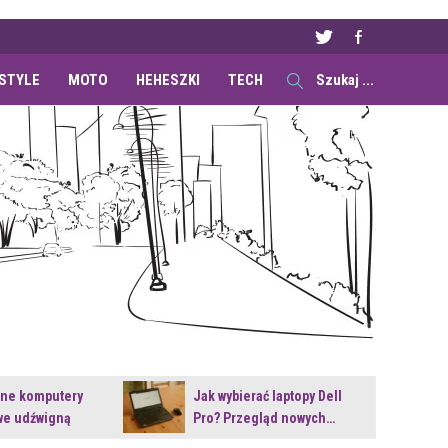
ESTYLE
MOTO
HEHESZKI
TECH
ane komputery
Jak wybierać laptopy Dell
e udźwigną
Pro? Przegląd nowych…
e premiery?