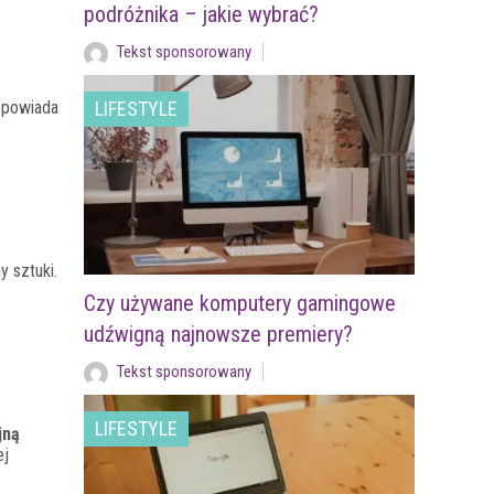
podróżnika – jakie wybrać?
Tekst sponsorowany
 opowiada
LIFESTYLE
y sztuki.
Czy używane komputery gamingowe
udźwigną najnowsze premiery?
Tekst sponsorowany
LIFESTYLE
jną
ej