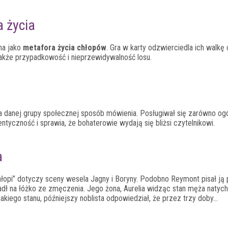
 życia
na jako
metafora życia chłopów
. Gra w karty odzwierciedla ich walkę o
także przypadkowość i nieprzewidywalność losu.
a danej grupy społecznej sposób mówienia. Posługiwał się zarówno og
ntyczność i sprawia, że bohaterowie wydają się bliżsi czytelnikowi.
a
opi” dotyczy sceny wesela Jagny i Boryny. Podobno Reymont pisał ją 
 padł na łóżko ze zmęczenia. Jego żona, Aurelia widząc stan męża natyc
takiego stanu, późniejszy noblista odpowiedział, że przez trzy doby…