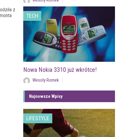
Wesoły Romek
odziła z
ymonta
TECH
Nowa Nokia 3310 już wkrótce!
Wesoły Romek
Najnowsze Wpisy
LIFESTYLE