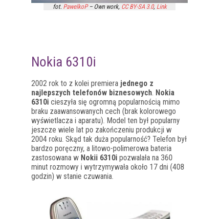
fot.
PawelkoP
–
Own work
,
CC BY-SA 3.0
,
Link
Nokia 6310i
2002 rok to z kolei premiera
jednego z
najlepszych telefonów biznesowych
.
Nokia
6310i
cieszyła się ogromną popularnością mimo
braku zaawansowanych cech (brak kolorowego
wyświetlacza i aparatu). Model ten był popularny
jeszcze wiele lat po zakończeniu produkcji w
2004 roku. Skąd tak duża popularność? Telefon był
bardzo poręczny, a litowo-polimerowa bateria
zastosowana w
Nokii 6310i
pozwalała na 360
minut rozmowy i wytrzymywała około 17 dni (408
godzin) w stanie czuwania.