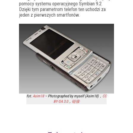
pomocy systemu operacyjnego Symbian 9.2.
Dzięki tym parametrom telefon ten uchodzi za
jeden z pierwszych smartfonów.
fot.
Asim18
– Photographed by myself (Asim18)，
CC
BY-SA 3.0
，
链接