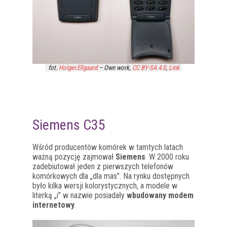
fot.
Holger.Ellgaard
–
Own work
,
CC BY-SA 4.0
,
Link
Siemens C35
Wśród producentów komórek w tamtych latach
ważną pozycję zajmował
Siemens
. W 2000 roku
zadebiutował jeden z pierwszych telefonów
komórkowych dla „dla mas”. Na rynku dostępnych
było kilka wersji kolorystycznych, a modele w
literką „i” w nazwie posiadały
wbudowany modem
internetowy
.