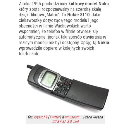
Z roku 1996 pochodzi inny
kultowy model Nokii
,
który został rozpoznawalny na szeroką skalę
dzięki filmowi „Matrix”. To
Nokie 8110
. Jako
ciekawostkę dotyczącą tego modelu i jego
obecności w filmie Wachowskich warto
wspomnieć, że telefon w filmie otwierał się
automatycznie, jednak taki sposób otwierania w
realnym modelu nie był dostępny. Opcję tą
Nokia
wprowadziła dopiero w kolejnych swoich
telefonach.
fot.
krystof.k
(
Twitter
) &
nmuseum
–
Praca własna
,
CC BY-SA 3.0
,
Link