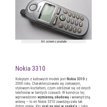
fot. screen z youtube
Nokia 3310
Kolejnym z kultowych modeli jest
Nokia 3310
z
2000 roku. Charakteryzowała się ciekawym,
stylowym kształtem, czym odróżniał się od innych
telefonów w tamtych czasach. W komórce tej
wprowadzono
wymienną obudowę
i wewnętrzną
antenę – to im Nokie 3310 zawdzięczała tak
dobre opinie. Kto
grał na niej w snake’a
– ręka