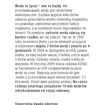
Woda to życie – wie to każdy
. Ale
przedawkowanie wody jest śmiertelnie
niebezpieczne. Szybkie wypicie kilku litrów
zaburza gospodarkę wodno-mineralną organizmu,
co powoduje zakłócenie wszystkich funkcji
organizmu, a w rezultacie może doprowadzić do
śmierci. Oczywiście
zatrucie wodą zdarzą się
bardzo rzadko
, ale się zdarza. Tak np. w 1995
roku, uczennica
Bette Lee
na własnym przyjęciu
urodzinowym
wypiła 7 litrów wody i zmarła po 4
godzinach
. W 2004 w Springvilee w USA, pewna
matka, za karę kazała swojej 5-letniej córce wypić
5 litrów wody. Dziecko zmarło, matka trafiła do
więzienia. W styczniu 2009 stacja radiowa KDND
w Sacramento w USA zorganizowała na picie
wody na czas. Nagrodą była konsola do gier.
Jeden z uczestników wypił niemal duszkiem 7,5
litra wody. Zmarł dwie godziny później.
Na rzecz
rodziny zmarłego zasądzono 16 mln dolarów
odszkodowania od stacji radiowej
.
Śmiertelna dawka nikotyny