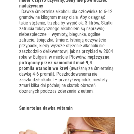
nader często używany, żeby nie powiedzieć
nadużywany
. Dawka śmiertelna alkoholu dla człowieka to 6-12
gramów na kilogram masy ciała. Aby osiągnąć
takie stężenie, trzeba by wypić ok. 3-litrów. Skutki
zatrucia toksycznego alkoholem są naprawdę
niebezpieczne – wymioty, biegunka, ogólne
zatrucie, śpiączka, śmierć. Istnieją oczywiście
przypadki, kiedy wyższe stężenie alkoholu nie
zaszkodziło delikwentowi, jak na przykład w 2004
roku w Bułgarii, w mieście Płowdiw,
mężczyzna
potrącony przez samochód miał 9,4
promila etanolu we krwi
(uważaną za śmiertelną
dawkę 4-6 promili). Poszkodowanemu nie
zaszkodził alkohol – przeżył wypadek, niestety
zmarł kilka dni później na skutek obrażeń
doznanych podczas zderzenia z autem.
Śmiertelna dawka witamin