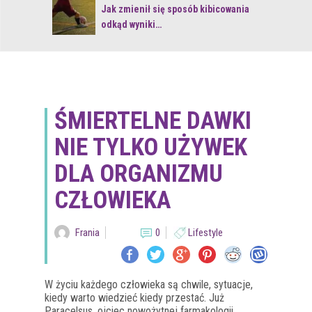
 z naturą
Jak zmienił się sposób kibicowania
odkąd wyniki…
ŚMIERTELNE DAWKI
NIE TYLKO UŻYWEK
DLA ORGANIZMU
CZŁOWIEKA
Frania
0
Lifestyle
W życiu każdego człowieka są chwile, sytuacje,
kiedy warto wiedzieć kiedy przestać. Już
Paracelsus, ojciec nowożytnej farmakologii,