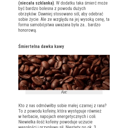
(niecała szklanka)
. W dodatku taka śmierć może
być bardzo bolesna z powodu dużych
obrzęków. Dawniej stosowano sól, aby odebrać
sobie życie. Ale ze względu na jej wysoką cenę, ta
forma samobójstwa uważana była za… bardzo
honorową.
Śmiertelna dawka kawy
Fot:
Kto z nas odmówiłby sobie małej czarnej z rana?
To z powodu kofeiny, która występuje również
w herbacie, napojach energetycznych i coli.
Niewielka ilość kofeiny powoduje uczucie
wesołości i przypływu sił. Niestety po ok. 3