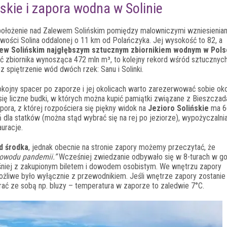
ńskie i zapora wodna w Solinie
 położenie nad Zalewem Solińskim pomiędzy malowniczymi wzniesienia
ości Solina oddalonej o 11 km od Polańczyka. Jej wysokość to 82, a
lew Solińskim najgłębszym sztucznym zbiornikiem wodnym w Pol
ć zbiornika wynosząca 472 mln m³, to kolejny rekord wśród sztucznyc
spiętrzenie wód dwóch rzek: Sanu i Solinki.
okojny spacer po zaporze i jej okolicach warto zarezerwować sobie ok
ą się liczne budki, w których można kupić pamiątki związane z Bieszcza
pora, z której rozpościera się piękny widok na
Jezioro Solińskie
ma 6
tań dla statków (można stąd wybrać się na rej po jeziorze), wypożyczalni
auracje.
d środka
, jednak obecnie na stronie zapory możemy przeczytać, że
powodu pandemii.”
Wcześniej zwiedzanie odbywało się w 8-turach w g
eśniej z zakupionym biletem i dowodem osobistym. We wnętrzu zapory
ożliwe było wyłącznie z przewodnikiem. Jeśli wnętrze zapory zostanie
rać ze sobą np. bluzy – temperatura w zaporze to zaledwie 7°C.