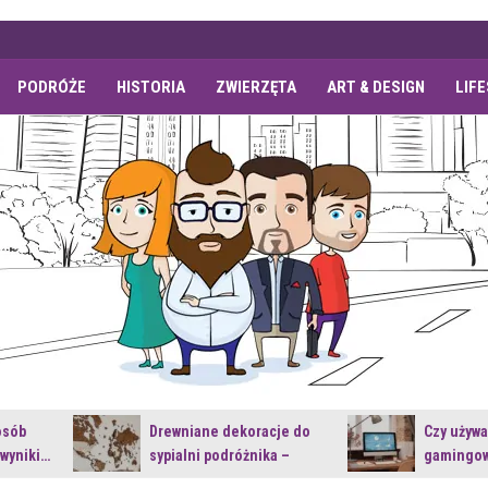
PODRÓŻE
HISTORIA
ZWIERZĘTA
ART & DESIGN
LIF
osób
Drewniane dekoracje do
Czy używ
 wyniki…
sypialni podróżnika –
gamingow
jakie…
najnowsz