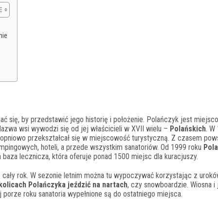
nie
ać się, by przedstawić jego historię i położenie. Polańczyk jest miejs
Nazwa wsi wywodzi się od jej właścicieli w XVII wielu –
Polańskich
. W
opniowo przekształcał się w miejscowość turystyczną. Z czasem pow
pingowych, hoteli, a przede wszystkim sanatoriów. Od 1999 roku
Pol
baza lecznicza, która oferuje ponad 1500 miejsc dla kuracjuszy.
z cały rok. W sezonie letnim można tu wypoczywać korzystając z urok
olicach Polańczyka jeździć na nartach
, czy snowboardzie. Wiosna i 
 porze roku sanatoria wypełnione są do ostatniego miejsca.