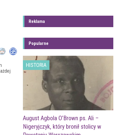
Reklama
Popularne
HISTORIA
m
każdej
August Agbola O’Brown ps. Ali –
Nigeryjczyk, który bronił stolicy w