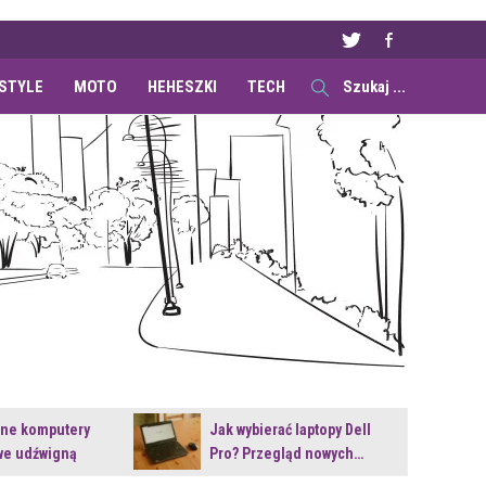
ESTYLE
MOTO
HEHESZKI
TECH
ane komputery
Jak wybierać laptopy Dell
e udźwigną
Pro? Przegląd nowych…
e premiery?