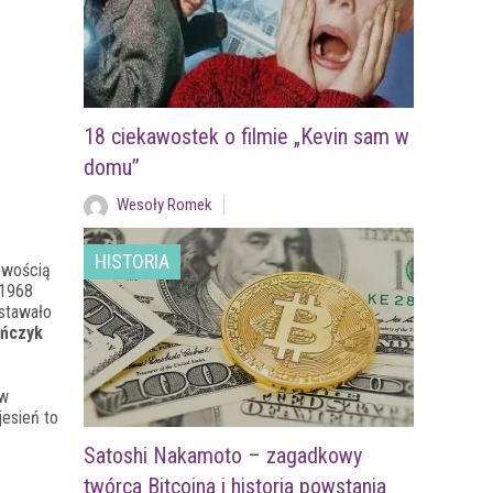
18 ciekawostek o filmie „Kevin sam w
domu”
Wesoły Romek
HISTORIA
cowością
 1968
stawało
ańczyk
ów
jesień to
Satoshi Nakamoto – zagadkowy
twórca Bitcoina i historia powstania