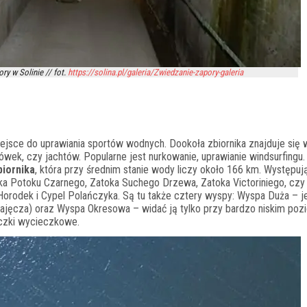
ry w Solinie // fot.
https://solina.pl/galeria/Zwiedzanie-zapory-galeria
iejsce do uprawiania sportów wodnych. Dookoła zbiornika znajduje się 
ówek, czy jachtów. Popularne jest nurkowanie, uprawianie windsurfingu
biornika
, która przy średnim stanie wody liczy około 166 km. Występują
atoka Potoku Czarnego, Zatoka Suchego Drzewa, Zatoka Victoriniego, czy
Horodek i Cypel Polańczyka. Są tu także cztery wyspy: Wyspa Duża – j
Zajęcza) oraz Wyspa Okresowa – widać ją tylko przy bardzo niskim poz
eczki wycieczkowe.