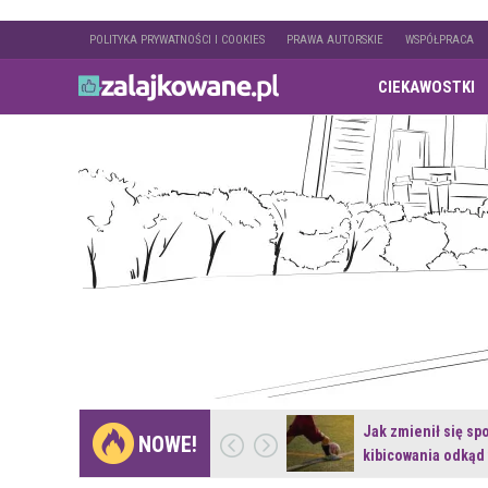
POLITYKA PRYWATNOŚCI I COOKIES
PRAWA AUTORSKIE
WSPÓŁPRACA
CIEKAWOSTKI
Gdzie pojechać na
Jak zmienił się sp
NOWE!
weekend z naturą w…
kibicowania odkąd