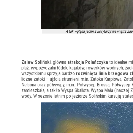
A tak wgląda jeden z korytarzy wewnątrz zapo
Zalew Soliński
, główna
atrakcja Polańczyka
to idealne m
plaż, wypożyczalni łódek, kajaków, rowerków wodnych, żagl
wszystkiemu sprzyja bardzo
rozwinięta linia brzegowa z
liczne zatoki – ujścia strumieni, m.in. Zatoka Karpiowa, Z
Nelsona oraz półwyspy, m.in.: Półwysep Brossa, Półwysep 
zamieszkała, a także Wyspa Skalista, Wyspa Mała (inaczej 
wody. W sezonie letnim po jeziorze Solińskim kursują stat