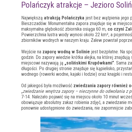
Polańczyk atrakcje – Jezioro Soli
Największą
atrakcją Polańczyka
jest bez wątpienia jego
Bieszczadów. Monumentalna zapora znajduje się w miejscow
maksymalna głębokość zbiornika osiąga 60 m,
co czyni Za
Powierzchnia lustra wody wynosi około 22 km², a pojemnoś
zbiorników wodnych w naszym kraju. Zalew powstał poprzez 
Wejście na
zaporę wodną w Solinie
jest bezpłatne. Na sp
godzin. Do zapory wiedzie krótka alejka, na której znajduj
miejscowi nazywają ją
„solińskimi Krupówkami”
. Sama za
długości. Po drugiej stronie znajduje się kąpielisko, przys
wodnego (rowerki wodne, kajaki i łodzie) oraz knajpki i rest
Od jakiegoś była możliwość
zwiedzania zapory również o
„zwiedzanie wnętrza zapory – nieczynne do odwołania z 
7-14. Należało pojawić się na miejscu około 10 minut wcz
obowiązuje absolutny zakaz robienia zdjęć, a zwiedzanie m
ponownie udostępnione do zwiedzania, nie zapomnijcie zab