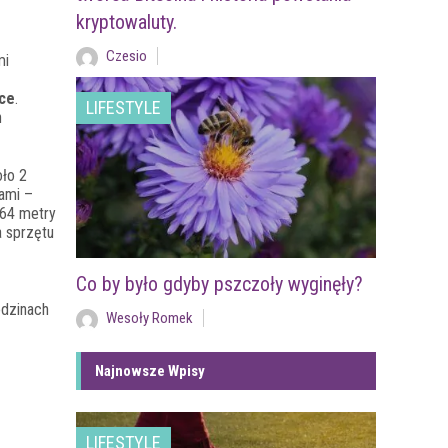
kryptowaluty.
Czesio
mi
sce
.
LIFESTYLE
h
oło 2
dami –
64 metry
a sprzętu
Co by było gdyby pszczoły wyginęły?
odzinach
Wesoły Romek
Najnowsze Wpisy
LIFESTYLE