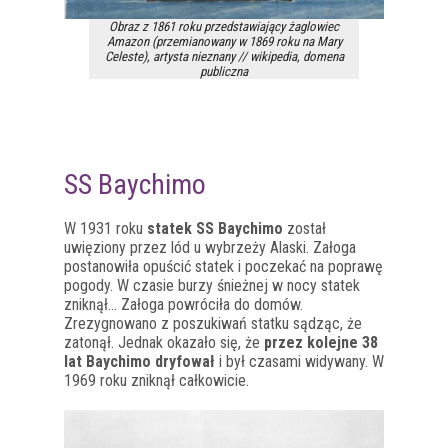
Obraz z 1861 roku przedstawiający żaglowiec
Amazon (przemianowany w 1869 roku na Mary
Celeste), artysta nieznany // wikipedia, domena
publiczna
SS Baychimo
W 1931 roku
statek SS Baychimo
został
uwięziony przez lód u wybrzeży Alaski. Załoga
postanowiła opuścić statek i poczekać na poprawę
pogody. W czasie burzy śnieżnej w nocy statek
zniknął… Załoga powróciła do domów.
Zrezygnowano z poszukiwań statku sądząc, że
zatonął. Jednak okazało się, że
przez kolejne 38
lat Baychimo dryfował
i był czasami widywany. W
1969 roku zniknął całkowicie.