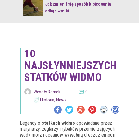
 z naturą
Jak zmienił się sposób kibicowania
odkąd wyniki…
10
NAJSŁYNNIEJSZYCH
STATKÓW WIDMO
Wesoły Romek
0
Historia
,
News
Legendy o
statkach widmo
opowiadane przez
marynarzy, żeglarzy i rybaków przemierzających
wody mórz i oceanów wywołują dreszcz emocji