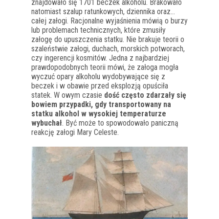
znajdowało się 1701 beczek alkoholu. Brakowało
natomiast szalup ratunkowych, dziennika oraz…
całej załogi. Racjonalne wyjaśnienia mówią o burzy
lub problemach technicznych, które zmusiły
załogę do upuszczenia statku. Nie brakuje teorii o
szaleństwie załogi, duchach, morskich potworach,
czy ingerencji kosmitów. Jedna z najbardziej
prawdopodobnych teorii mówi, że załoga mogła
wyczuć opary alkoholu wydobywające się z
beczek i w obawie przed eksplozją opuściła
statek. W owym czasie
dość często zdarzały się
bowiem przypadki, gdy transportowany na
statku alkohol w wysokiej temperaturze
wybuchał
. Być może to spowodowało paniczną
reakcję załogi Mary Celeste.