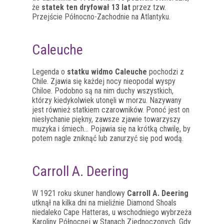
że
statek ten dryfował 13 lat
przez tzw.
Przejście Północno-Zachodnie na Atlantyku.
Caleuche
Legenda o
statku widmo Caleuche
pochodzi z
Chile. Zjawia się każdej nocy nieopodal wyspy
Chiloe. Podobno są na nim duchy wszystkich,
którzy kiedykolwiek utonęli w morzu. Nazywany
jest również statkiem czarowników. Ponoć jest on
niesłychanie piękny, zawsze zjawie towarzyszy
muzyka i śmiech… Pojawia się na krótką chwilę, by
potem nagle zniknąć lub zanurzyć się pod wodą.
Carroll A. Deering
W 1921 roku skuner handlowy
Carroll A. Deering
utknął na kilka dni na mieliźnie Diamond Shoals
niedaleko Cape Hatteras, u wschodniego wybrzeża
Karoliny Północnej w Stanach Zjednoczonych. Gdy