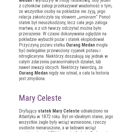
Medan
i wyruszyły w misję ratunkową. Gdy jeden
z członków załogi przekazywał wiadomość o tym,
że wszystkie osoby na pokładzie nie żyją, jego
relacja zakończyła się słowem
„umieram”
. Ponoć
statek był nieuszkodzony, lecz cała jego załoga
martwa, a z ich twarzy odczytać można było
przerażenie. W czasie dokonywania oględzin na
pokładzie wybuchł pożar i statek eksplodował.
Przyczyną pożaru statku
Ourang Medan
mogła
być nielegalnie przewożony cyjanek potasu i
nitrogliceryna. Niektórzy doszukują się jednak w
całym zdarzeniu paranormalnych działań, lub
nawet inwazji obcych. Niektórzy twierdzą, że
Ourang Medan
nigdy nie istniał, a cała ta historia
jest zmyślona.
Mary Celeste
Dryfujący
statek Mary Celeste
odnaleziono na
Atlantyku w 1872 roku. Był on idealnym stanie, jego
wszystkie żagle były wciąż wzniesione, rzeczy
osobiste nienaruszone, a w ładowni wciąż