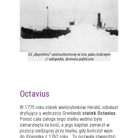
SS „Baychimo” unieruchomiony w tzw. paku lodowym
// wikipedia, domena publiczna
Octavius
W 1775 roku statek wielorybników Herald, odnalazł
dryfujący u wybrzeży Grenlandii
statek Octavius
.
Ponoć cała załoga tego statku widmo była
zamarznięta na kość, a jego kapitan zamarzł w
pozycji siedzącej przy biurku, gdy kończył wpis
do dziennika z 1762 roku… To pozwala stwierdzić,