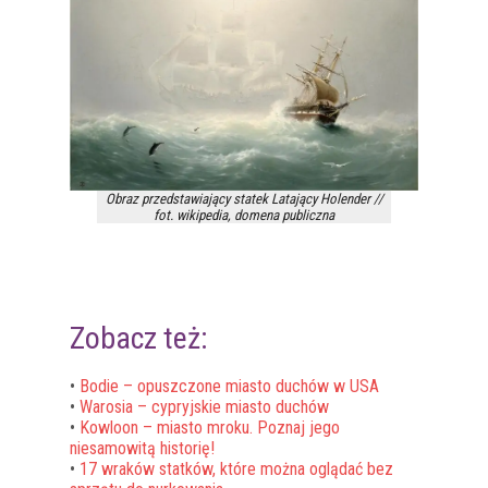
Obraz przedstawiający statek Latający Holender //
fot. wikipedia, domena publiczna
Zobacz też:
•
Bodie – opuszczone miasto duchów w USA
•
Warosia – cypryjskie miasto duchów
•
Kowloon – miasto mroku. Poznaj jego
niesamowitą historię!
•
17 wraków statków, które można oglądać bez