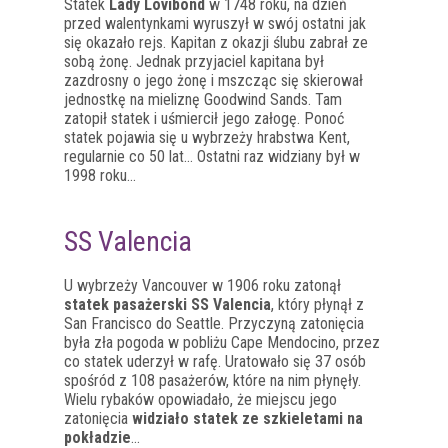
Statek
Lady Lovibond
w 1748 roku, na dzień
przed walentynkami wyruszył w swój ostatni jak
się okazało rejs. Kapitan z okazji ślubu zabrał ze
sobą żonę. Jednak przyjaciel kapitana był
zazdrosny o jego żonę i mszcząc się skierował
jednostkę na mieliznę Goodwind Sands. Tam
zatopił statek i uśmiercił jego załogę. Ponoć
statek pojawia się u wybrzeży hrabstwa Kent,
regularnie co 50 lat… Ostatni raz widziany był w
1998 roku…
SS Valencia
U wybrzeży Vancouver w 1906 roku zatonął
statek pasażerski SS Valencia
, który płynął z
San Francisco do Seattle. Przyczyną zatonięcia
była zła pogoda w pobliżu Cape Mendocino, przez
co statek uderzył w rafę. Uratowało się 37 osób
spośród z 108 pasażerów, które na nim płynęły.
Wielu rybaków opowiadało, że miejscu jego
zatonięcia
widziało statek ze szkieletami na
pokładzie
…