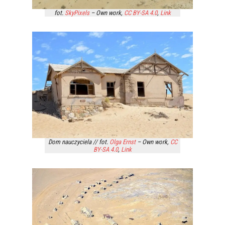
fot.
SkyPixels
–
Own work
,
CC BY-SA 4.0
,
Link
Dom nauczyciela // fot.
Olga Ernst
–
Own work
,
CC
BY-SA 4.0
,
Link