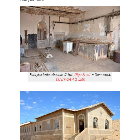
Fabryka lodu obecnie // fot.
Olga Ernst
–
Own work
,
CC BY-SA 4.0
,
Link