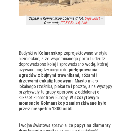
Szpital w Kolmanskop obecnie // fot.
Olga Ernst
–
Own work
,
CC BY-SA 4.0
,
Link
Budynki w
Kolmanskop
zaprojektowano w stylu
niemieckim, a ze wspomnianego portu Lüderitz
doprowadzono kolej i sprowadzano wodę, której
używano między innymi do
pielęgnowania
ogrodów z bujnymi trawnikami, różami i
drzewami eukaliptusowymi
. Miasto miało
lokalnego rzeźnika, piekarza i pocztę, a na występy
przybywały tu grupy operowe z oddalonej o
kilkaset kilometrów Europy.
W szczytowym
momencie Kolmanskop zamieszkiwane było
przez niespełna 1300 osób
.
I wojna światowa sprawiła, że
popyt na diamenty
drastycznie spadł
i przerwano działalność