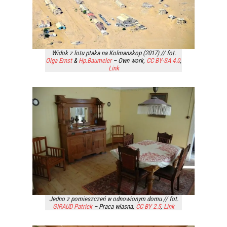
Widok z lotu ptaka na Kolmanskop (2017) // fot.
Olga Ernst
&
Hp.Baumeler
–
Own work
,
CC BY-SA 4.0
,
Link
Jedno z pomieszczeń w odnowionym domu // fot.
GIRAUD Patrick
–
Praca własna
,
CC BY 2.5
,
Link