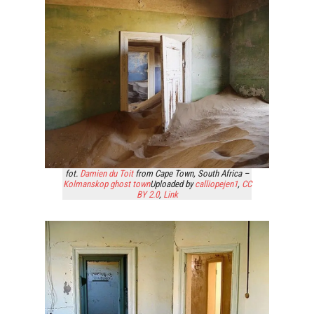
fot.
Damien du Toit
from Cape Town, South Africa –
Kolmanskop ghost town
Uploaded by
calliopejen1
,
CC
BY 2.0
,
Link