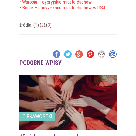
•
Warosia – cypryjskie miasto duchów
•
Bodie – opuszczone miasto duchów w USA
źródła: (
1
),(
2
),(
3
)
PODOBNE WPISY
CIEKAWOSTKI