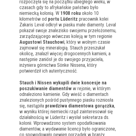
rozpoczęła się na początku ubiegłego wieku, w
czasach gdy to afrykańskie państwo było
niemiecką kolonią. W
1908 roku
około 10
kilometrów od
portu Lüderitz
pracownik kolei
Zakaris Leval odkrył w piasku małe diamenty. Leval
pokazał swoje znalezisko swojemu przełożonemu,
zarządzającego wówczas koleją w tym regionie
Augustowi Stauchowi
, który w wolnym czasie
zajmował się mineralogią. Stauch przeszukał
okolicę, znalazł więcej drogocennych kamieni, a
następnie zaniósł je do swojego przyjaciela,
inżyniera górnictwa Sönke Nissena, który
potwierdził ich autentyczność.
Stauch i Nissen wykupili dwie koncesje na
poszukiwanie diamentów
w rejonie, w którym
odnaleziono kamienie. Gdy wieść o diamentach
znalezionych pośród pustynnego piasku rozniosła
się, nastąpiła
prawdziwa diamentowa gorączka
,
w wyniku której niemiecki rząd zainteresował się
działalnością w Lüderitz i wysłał sekretarza ds.
kolonii. Wprowadzono system opodatkowania
diamentów, a wydawanie licencji było ograniczone,
co spowodowało pewien porządek w branży.