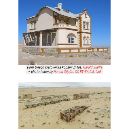
Dom byłego kierownika kopalni // fot.
Harald Süpfle
– photo taken by
Harald Süpfle
,
CC BY-SA 2.5
,
Link