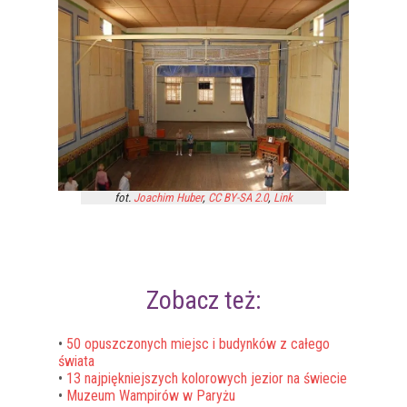
fot.
Joachim Huber
,
CC BY-SA 2.0
,
Link
Zobacz też:
•
50 opuszczonych miejsc i budynków z całego
świata
•
13 najpiękniejszych kolorowych jezior na świecie
•
Muzeum Wampirów w Paryżu