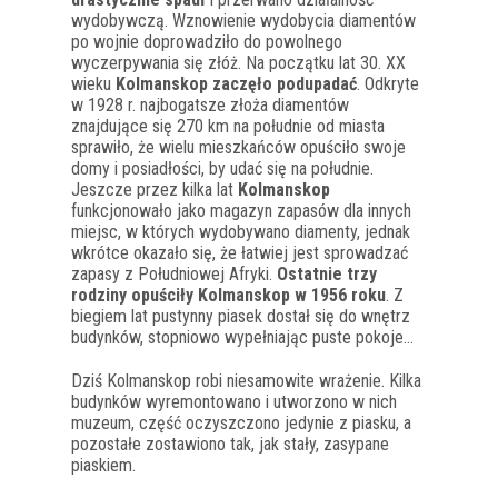
wydobywczą. Wznowienie wydobycia diamentów
po wojnie doprowadziło do powolnego
wyczerpywania się złóż. Na początku lat 30. XX
wieku
Kolmanskop zaczęło podupadać
. Odkryte
w 1928 r. najbogatsze złoża diamentów
znajdujące się 270 km na południe od miasta
sprawiło, że wielu mieszkańców opuściło swoje
domy i posiadłości, by udać się na południe.
Jeszcze przez kilka lat
Kolmanskop
funkcjonowało jako magazyn zapasów dla innych
miejsc, w których wydobywano diamenty, jednak
wkrótce okazało się, że łatwiej jest sprowadzać
zapasy z Południowej Afryki.
Ostatnie trzy
rodziny opuściły Kolmanskop w 1956 roku
. Z
biegiem lat pustynny piasek dostał się do wnętrz
budynków, stopniowo wypełniając puste pokoje…
Dziś Kolmanskop robi niesamowite wrażenie. Kilka
budynków wyremontowano i utworzono w nich
muzeum, część oczyszczono jedynie z piasku, a
pozostałe zostawiono tak, jak stały, zasypane
piaskiem.