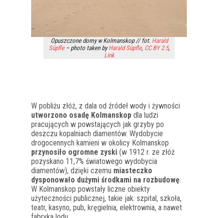
Opuszczone domy w Kolmanskop // fot.
Harald
Süpfle
– photo taken by
Harald Süpfle
,
CC BY 2.5
,
Link
W pobliżu złóż, z dala od źródeł wody i żywności
utworzono osadę Kolmanskop
dla ludzi
pracujących w powstających jak grzyby po
deszczu kopalniach diamentów. Wydobycie
drogocennych kamieni w okolicy Kolmanskop
przynosiło ogromne zyski
(w 1912 r. ze złóż
pozyskano 11,7% światowego wydobycia
diamentów), dzięki czemu
miasteczko
dysponowało dużymi środkami na rozbudowę
.
W Kolmanskop powstały liczne obiekty
użyteczności publicznej, takie jak: szpital, szkoła,
teatr, kasyno, pub, kręgielnia, elektrownia, a nawet
fabryka lodu.