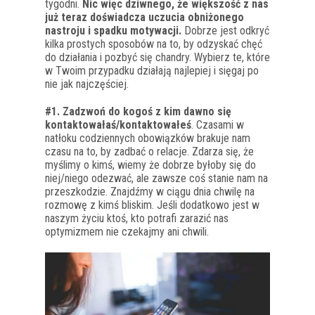
tygodni.
Nic więc dziwnego, że większość z nas
już teraz doświadcza uczucia obniżonego
nastroju i spadku motywacji.
Dobrze jest odkryć
kilka prostych sposobów na to, by odzyskać chęć
do działania i pozbyć się chandry. Wybierz te, które
w Twoim przypadku działają najlepiej i sięgaj po
nie jak najczęściej.
#1.
Zadzwoń do kogoś z kim dawno się
kontaktowałaś/kontaktowałeś
. Czasami w
natłoku codziennych obowiązków brakuje nam
czasu na to, by zadbać o relacje. Zdarza się, że
myślimy o kimś, wiemy że dobrze byłoby się do
niej/niego odezwać, ale zawsze coś stanie nam na
przeszkodzie. Znajdźmy w ciągu dnia chwilę na
rozmowę z kimś bliskim. Jeśli dodatkowo jest w
naszym życiu ktoś, kto potrafi zarazić nas
optymizmem nie czekajmy ani chwili.