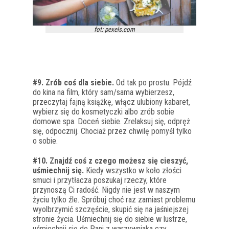
fot: pexels.com
#9. Zrób coś dla siebie.
Od tak po prostu. Pójdź
do kina na film, który sam/sama wybierzesz,
przeczytaj fajną książkę, włącz ulubiony kabaret,
wybierz się do kosmetyczki albo zrób sobie
domowe spa. Doceń siebie. Zrelaksuj się, odpręż
się, odpocznij. Chociaż przez chwilę pomyśl tylko
o sobie.
#10. Znajdź coś z czego możesz się cieszyć,
uśmiechnij się.
Kiedy wszystko w koło złości
smuci i przytłacza poszukaj rzeczy, które
przynoszą Ci radość. Nigdy nie jest w naszym
życiu tylko źle. Spróbuj choć raz zamiast problemu
wyolbrzymić szczęście, skupić się na jaśniejszej
stronie życia. Uśmiechnij się do siebie w lustrze,
uśmiechnij się do Pani z warzywniaka czy