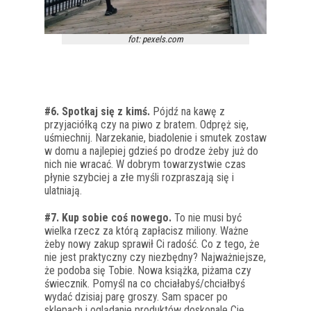
fot: pexels.com
#6. Spotkaj się z kimś.
Pójdź na kawę z
przyjaciółką czy na piwo z bratem. Odpręż się,
uśmiechnij. Narzekanie, biadolenie i smutek zostaw
w domu a najlepiej gdzieś po drodze żeby już do
nich nie wracać. W dobrym towarzystwie czas
płynie szybciej a złe myśli rozpraszają się i
ulatniają.
#7. Kup sobie coś nowego.
To nie musi być
wielka rzecz za którą zapłacisz miliony. Ważne
żeby nowy zakup sprawił Ci radość. Co z tego, że
nie jest praktyczny czy niezbędny? Najważniejsze,
że podoba się Tobie. Nowa książka, piżama czy
świecznik. Pomyśl na co chciałabyś/chciałbyś
wydać dzisiaj parę groszy. Sam spacer po
sklepach i oglądanie produktów doskonale Cię