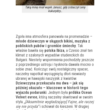
Taką minę miał wujek Janusz, gdy zobaczył ceny
kukurydzy…
Zgoła inna atmosfera panowała na promenadzie –
młode dziewczyn w skąpych bikini, muzyka z
pobliskich pubów i gromkie śmiechy
. Tak
właśnie bawiła się
polska Ibiza
, a Czesio znał ten
klimat z szalonych wypadów studenckich do
Bułgarii. Niestety wspomnienia pochodziły jeszcze
z poprzedniego ustroju i tęsknota dawała mocno o
sobie znać. Kończąc swój nostalgiczny spacer,
naczelny napotkał wyciągniętą dłoń niewiasty
ubranej w hawajski naszyjnik z kwiatów.
Dziewczyna przekazała mu dwa – jak się
później okazało – kluczowe w historii tego
wyjazdu podarunki
. Jednym była
próbka Ocean
Velvet evree
, którą naczelny skwitował w swoim
stylu
„[Aksamitnie wygładzający] Fajne, ale raczej
się nie przyda”
i schował do kieszeni. W drugiej