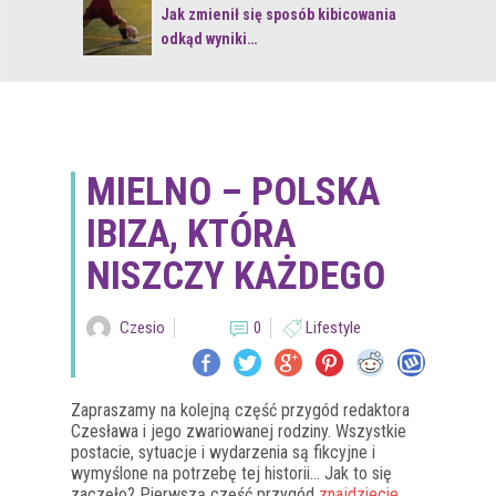
 z naturą
Jak zmienił się sposób kibicowania
odkąd wyniki…
MIELNO – POLSKA
IBIZA, KTÓRA
NISZCZY KAŻDEGO
Czesio
0
Lifestyle
Zapraszamy na kolejną część przygód redaktora
Czesława i jego zwariowanej rodziny. Wszystkie
postacie, sytuacje i wydarzenia są fikcyjne i
wymyślone na potrzebę tej historii… Jak to się
zaczęło? Pierwszą część przygód
znajdziecie