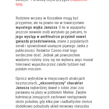
tutaj
.
Rodzinne wczasy w Koszalinie mogą być
przyjemne, ale na pewno nie w towarzystwie
wąsatego wujka Janusza
. O ile w aquaparku
jeszcze niewiele osób wytykało go palcami, to
jego występ w amfiteatrze przyćmił nawet
gwiazdy przedstawienia
, znane z popularnych
seriali i spowodował usunięcie pijanego Janka z
publiczności. Redaktor Czesio miał tego
serdecznie dość. Jednak jak powszechnie
wiadomo rodziny żony się nie wybiera, więc musiał
tolerować wujaszka przez calutki tydzień nad
polskim morzem.
Oprócz wybryków w miejscowych atrakcjach
turystycznych,
„ekscentryczny” charakter
Janusza
najbardziej dawał o sobie znać zza
parawanu na plaży w pobliskim Mielnie. Zwykle
kulminacja żenujących zachowań następowała
około południa, gdy kilka piw i nadbałtyckie słońce
dodatkowo pobudzały układ nerwowy staruszka.