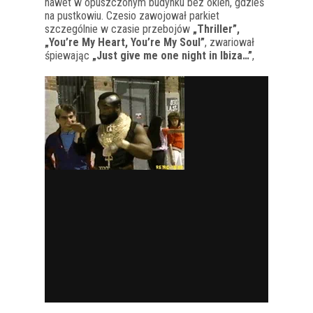
nawet w opuszczonym budynku bez okien, gdzieś
na pustkowiu. Czesio zawojował parkiet
szczególnie w czasie przebojów
„Thriller”,
„You’re My Heart, You’re My Soul”
, zwariował
śpiewając
„Just give me one night in Ibiza…”
,