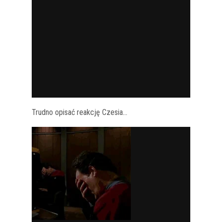
Trudno opisać reakcję Czesia…