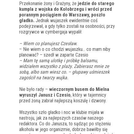
Przekonanie żony i Grażyny, że
jedzie do starego
kumpla z wojska do Kołobrzegu i wróci przed
porannym pociągiem do Warszawy, poszło
gładko.
Jednak wujaszek ewidentnie coś
podejrzewał, a gdy tylko zostali na osobności, przy
rozgrywce w cymbergaja wypalił:
– Wiem co planujesz Czesław.
– Nie wiem o co chodzi wujaszku… co mam niby
planować? – szedł w zaparte Czesio
– Mam tę samą ulotkę i próbkę balsamu,
widziałem wszystko z plaży. Zabierasz mnie ze
sobą, albo sam wiesz co. – głupawy uśmieszek
zagościł na twarzy wujka.
Nie było rady –
wieczornym busem do Mielna
wyruszył Janusz i Czesio
, który w tajemnicy
przed żoną zabrał najlepszą koszulę i dzwony.
Wszystko szło gładko i noc w klubie mijała w
nastroju, jak za najlepszych czasów naszego
redaktora. Co do Janusza, to sądząc po stężeniu
alkoholu w jego organizmie, dobrze bawiłby się