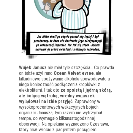
Wujek Janusz
nie miał tyle szczęścia… Co prawda
on także użył rano
Ocean Velvet evree
, ale
kilkudniowe spożywanie alkoholu spowodowało u
niego konieczność podłączenia kroplówki z
elektrolitami. I tak oto
ze spoistą i jędrną skórą,
ale bolącą wątrobą, wredny wujaszek
wylądował na izbie przyjęć
. Zaprawiony w
wysokoprocentowych wakacyjnych bojach
organizm Janusza, tym razem nie wytrzymał
tempa, co wymagało kilkunastogodzinnej
obserwacji. Na opiekuna wyznaczono Czesława,
który miał wrócić z pacjentem pociągiem