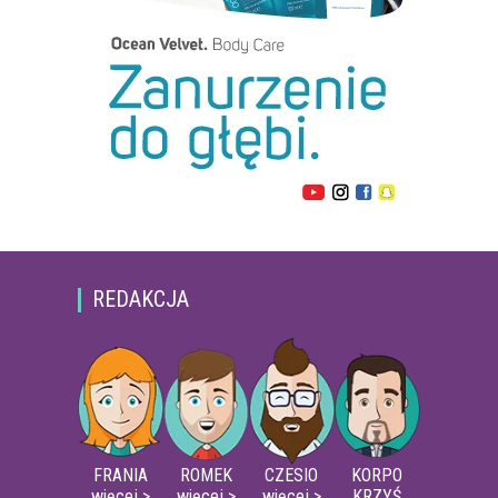
REDAKCJA
FRANIA
ROMEK
CZESIO
KORPO
więcej >
więcej >
więcej >
KRZYŚ