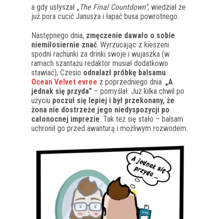
a gdy usłyszał
„The Final Countdown”
, wiedział że
już pora cucić Janusza i łapać busa powrotnego.
Następnego dnia,
zmęczenie dawało o sobie
niemiłosiernie znać
. Wyrzucając z kieszeni
spodni rachunki za drinki swoje i wujaszka (w
ramach szantażu redaktor musiał dodatkowo
stawiać), Czesio
odnalazł próbkę balsamu
Ocean Velvet evree
z poprzedniego dnia.
„A
jednak się przyda”
– pomyślał. Już kilka chwil po
użyciu
poczuł się lepiej i był przekonany, że
żona nie dostrzeże jego niedyspozycji po
całonocnej imprezie
. Tak też się stało – balsam
uchronił go przed awanturą i możliwym rozwodem.