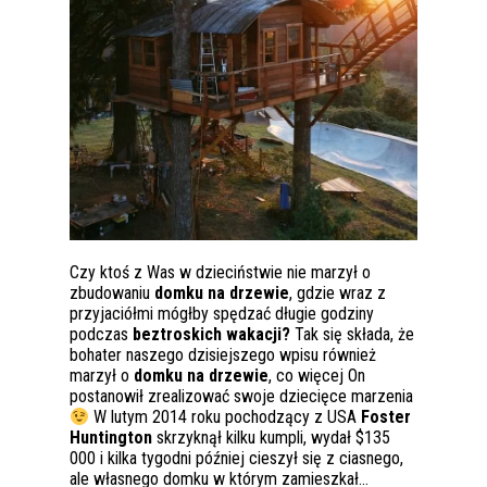
Czy ktoś z Was w dzieciństwie nie marzył o
zbudowaniu
domku na drzewie
, gdzie wraz z
przyjaciółmi mógłby spędzać długie godziny
podczas
beztroskich wakacji?
Tak się składa, że
bohater naszego dzisiejszego wpisu również
marzył o
domku na drzewie
, co więcej On
postanowił zrealizować swoje dziecięce marzenia
W lutym 2014 roku pochodzący z USA
Foster
Huntington
skrzyknął kilku kumpli, wydał $135
000 i kilka tygodni później cieszył się z ciasnego,
ale własnego domku w którym zamieszkał…