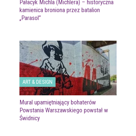
Pałacyk Michla (Michlera) – historyczna
kamienica broniona przez batalion
„Parasol”
ART & DESIGN
Mural upamiętniający bohaterów
Powstania Warszawskiego powstał w
Świdnicy