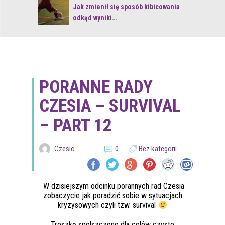
 z naturą
Jak zmienił się sposób kibicowania
odkąd wyniki…
PORANNE RADY
CZESIA – SURVIVAL
– PART 12
Czesio
0
Bez kategorii
W dzisiejszym odcinku porannych rad Czesia
zobaczycie jak poradzić sobie w sytuacjach
kryzysowych czyli tzw. survival
Troszkę spolszczone dla celów czysto