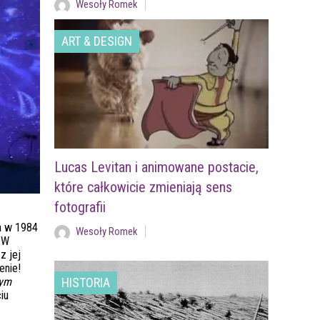
Wesoły Romek
ART & DESIGN
Lucas Levitan i animowane postacie,
które całkowicie zmieniają sens
fotografii
a w 1984
Wesoły Romek
 W
z jej
enie!
wym
HISTORIA
iu