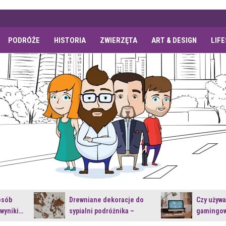
PODRÓŻE
HISTORIA
ZWIERZĘTA
ART & DESIGN
LIF
osób
Drewniane dekoracje do
Czy używ
 wyniki…
sypialni podróżnika –
gamingow
jakie…
najnowsz