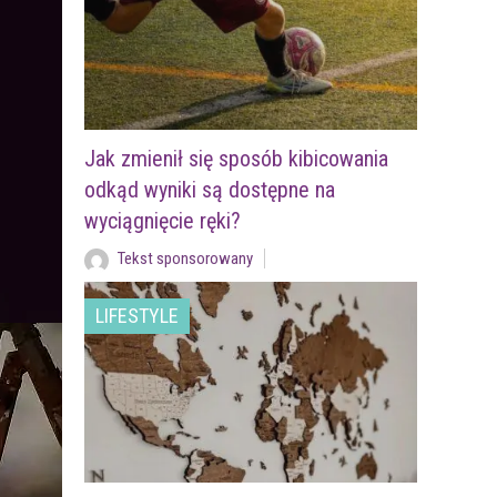
Jak zmienił się sposób kibicowania
odkąd wyniki są dostępne na
wyciągnięcie ręki?
Tekst sponsorowany
LIFESTYLE