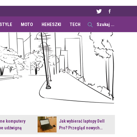
ESTYLE
MOTO
HEHESZKI
TECH
ane komputery
Jak wybierać laptopy Dell
e udźwigną
Pro? Przegląd nowych…
e premiery?