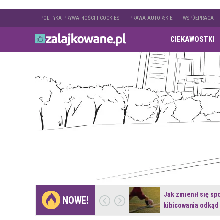
POLITYKA PRYWATNOŚCI I COOKIES
PRAWA AUTORSKIE
WSPÓŁPRACA
CIEKAWOSTKI
Gdzie pojechać na
Jak zmienił się sp
NOWE!
weekend z naturą w…
kibicowania odkąd