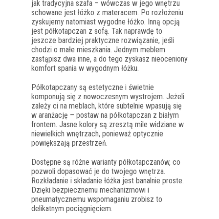
jak tradycyjna szafa – wówczas w jego wnętrzu
schowane jest łóżko z materacem. Po rozłożeniu
zyskujemy natomiast wygodne łóżko. Inną opcją
jest półkotapczan z sofą. Tak naprawdę to
jeszcze bardziej praktyczne rozwiązanie, jeśli
chodzi o małe mieszkania. Jednym meblem
zastąpisz dwa inne, a do tego zyskasz nieoceniony
komfort spania w wygodnym łóżku.
Półkotapczany są estetyczne i świetnie
komponują się z nowoczesnym wystrojem. Jeżeli
zależy ci na meblach, które subtelnie wpasują się
w aranżację – postaw na półkotapczan z białym
frontem. Jasne kolory są zresztą mile widziane w
niewielkich wnętrzach, ponieważ optycznie
powiększają przestrzeń.
Dostępne są różne warianty półkotapczanów, co
pozwoli dopasować je do twojego wnętrza.
Rozkładanie i składanie łóżka jest banalnie proste.
Dzięki bezpiecznemu mechanizmowi i
pneumatycznemu wspomaganiu zrobisz to
delikatnym pociągnięciem.