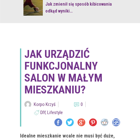
 z naturą
Jak zmienił się sposób kibicowania
odkąd wyniki…
JAK URZĄDZIĆ
FUNKCJONALNY
SALON W MAŁYM
MIESZKANIU?
Korpo Krzyś
0
DIY
,
Lifestyle
Idealne mieszkanie wcale nie musi być duże,