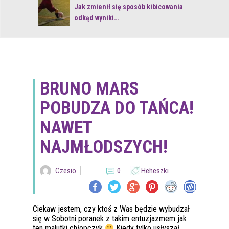
 z naturą
Jak zmienił się sposób kibicowania
odkąd wyniki…
BRUNO MARS
POBUDZA DO TAŃCA!
NAWET
NAJMŁODSZYCH!
Czesio
0
Heheszki
Ciekaw jestem, czy ktoś z Was będzie wybudzał
się w Sobotni poranek z takim entuzjazmem jak
ten malutki chłopczyk
Kiedy tylko usłyszał