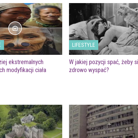
E
LIFESTYLE
ziej ekstremalnych
W jakiej pozycji spać, żeby s
ch modyfikacji ciała
zdrowo wyspać?