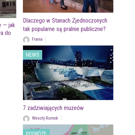
Dlaczego w Stanach Zjednoczonych
e — jak
tak popularne są pralnie publiczne?
ła do
Frania
NEWS
7 zadziwiających muzeów
Wesoły Romek
PODRÓŻE