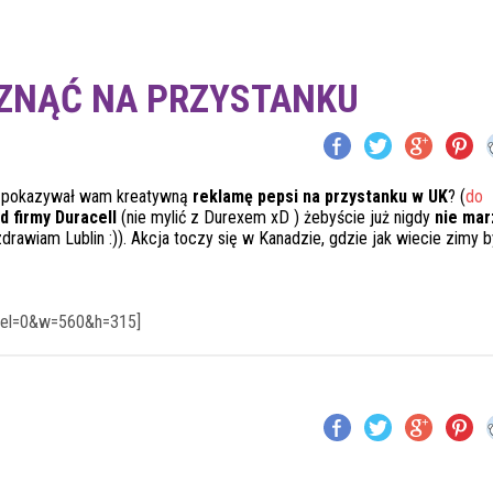
RZNĄĆ NA PRZYSTANKU
io pokazywał wam kreatywną
reklamę pepsi na przystanku w UK
? (
do
d firmy Duracell
(nie mylić z Durexem xD ) żebyście już nigdy
nie mar
drawiam Lublin :)). Akcja toczy się w Kanadzie, gdzie jak wiecie zimy 
rel=0&w=560&h=315]