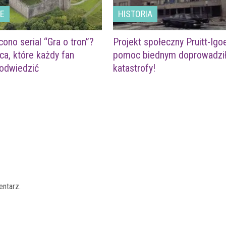
LE
HISTORIA
cono serial “Gra o tron”?
Projekt społeczny Pruitt-Igo
ca, które każdy fan
pomoc biednym doprowadzi
 odwiedzić
katastrofy!
entarz.