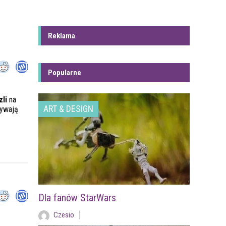
Reklama
Popularne
zli
na
ART & DESIGN
bywają
Dla fanów StarWars
Czesio