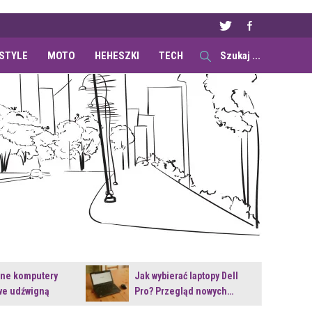
ESTYLE
MOTO
HEHESZKI
TECH
ane komputery
Jak wybierać laptopy Dell
e udźwigną
Pro? Przegląd nowych…
e premiery?