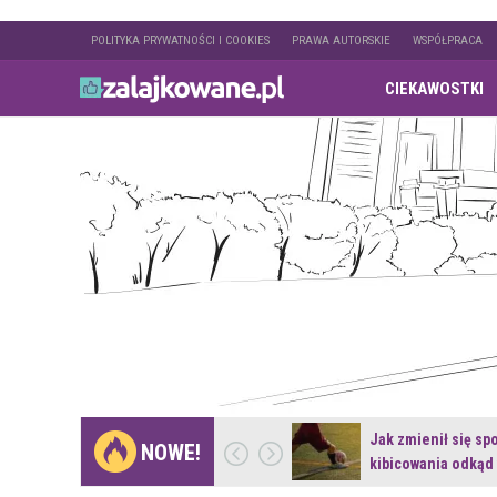
POLITYKA PRYWATNOŚCI I COOKIES
PRAWA AUTORSKIE
WSPÓŁPRACA
CIEKAWOSTKI
Gdzie pojechać na
Jak zmienił się sp
NOWE!
weekend z naturą w…
kibicowania odkąd