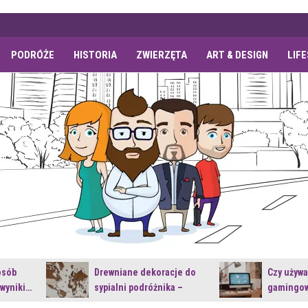
PODRÓŻE
HISTORIA
ZWIERZĘTA
ART & DESIGN
LIF
osób
Drewniane dekoracje do
Czy używ
 wyniki…
sypialni podróżnika –
gamingow
jakie…
najnowsz