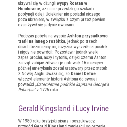
ukrywał się w dżungli
wyspy Roatan w
Hondurasie
, aż ci nie przestali go szukać i
popłynęli dalej. Uciekinier nie posiadał niczego
poza ubraniem, w związku z czym przez pewien
czas żywił się jedynie owocami.
Podczas pobytu na wyspie
Ashton przypadkowo
trafił na innego rozbitka
, jednak po trzech
dniach bezimienny mężczyzna wyszedł na posiłek
i nigdy nie powrócił. Pozostawił jednak wielki
zapas prochu, noży i tytoniu, dzięki czemu Ashton
zaczął zabijać żółwie i je gotować. 16 miesięcy
później amerykanin został uratowany przez statek
z Nowej Anglii. Uważa się, że
Daniel Defoe
włączył elementy historii Ashtona do swojej
powieści
„Czteroletnie podróże kapitana George’a
Robertsa”
z 1726 roku.
Gerald Kingsland i Lucy Irvine
W 1980 roku brytyjski pisarz i poszukiwacz
przygód
Gerald Kingsland
zamieścił ogłoszenie