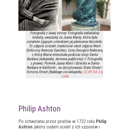
Fotografia z lewej strony: Fotografia indiańskiej
kobiety, uważanej za Juana Marię, która była
ostatnim żyjącym członkiem jej plemienia Nicoleño.
To zdjęcie zostało znalezione obok zdjęcia Marii
Sinforosy Ramony Sanchez, żony George’a Nidevera,
z którą Maria mieszkała podczas misji Santa
Barbara (wikipedia, domena publiczna) // Fotografia
z prawej: Pomnik Juany Marii i dziecka w Santa
Barbara w Kalifornii , na skrzyżowaniu State Street i
Victoria Street (Babbage via wikipedia,
CC BY-SA 3.0
,
Link
)
Philip Ashton
Po schwytaniu przez piratów w 1722 roku
Philip
Ashton
jakimś cudem uciekł z ich szponów i