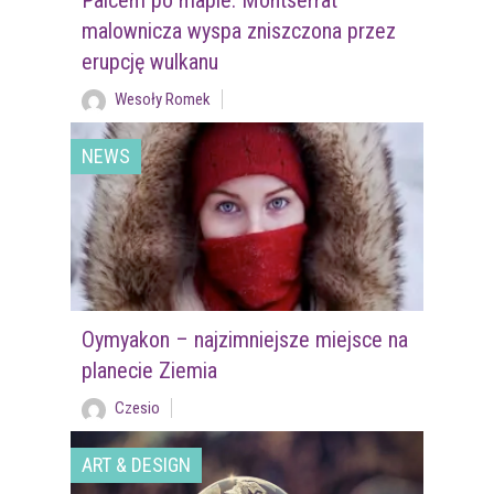
Palcem po mapie: Montserrat –
malownicza wyspa zniszczona przez
erupcję wulkanu
Wesoły Romek
NEWS
Oymyakon – najzimniejsze miejsce na
planecie Ziemia
Czesio
ART & DESIGN