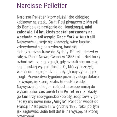
Narcisse Pelletier
Narcisse Pelletier, który służył jako chłopiec
kabinowy na statku Saint-Paul płynącym z Marsylii
do Bombaju (a następnie do Hongkongu),
miał
zaledwie 14 lat, kiedy został porzucony na
wschodnim półwyspie Cape York w Australii
.
Najwyraźniej racje się kończyły, więc kapitan
zdecydował się na szybszą, bardziej
niebezpieczną trasę do Sydney. Statek uderzył w
rafę w Papui-Nowej Gwinei w 1858 roku. Niektórzy
członkowie załogi zginęli, gdy szukali schronienia
na pobliskiej wyspie Rossel. Ci, którzy przeżyli,
weszli do długiej łodzi i odpłynęli najszybciej jak
mogli. Prawie dwa tygodnie później załoga dotarła
na wyspę, na której znalazła słodką wodę.
Najwyraźniej, chcąc mieć jedną osobę mniej do
wykarmienia,
zostawili tam Pelletiera
. Znalazły
go tam trzy aborygeńskie kobiety, adoptowały go i
nadały mu nowe imię
„Amglo”
. Pelletier wrócił do
Francji 17 lat później, w grudniu 1875 roku, po tym
jak żaglowiec John Bell dotarł na wyspę, na której
przebywał.