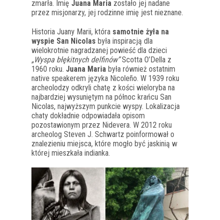
zmarła. Imię
Juana Maria
zostało jej nadane
przez misjonarzy, jej rodzinne imię jest nieznane.
Historia Juany Marii, która
samotnie żyła na
wyspie San Nicolas
była inspiracją dla
wielokrotnie nagradzanej powieść dla dzieci
„Wyspa błękitnych delfinów”
Scotta O’Della z
1960 roku.
Juana Maria
była również ostatnim
native speakerem języka Nicoleño. W 1939 roku
archeolodzy odkryli chatę z kości wieloryba na
najbardziej wysuniętym na północ krańcu San
Nicolas, najwyższym punkcie wyspy. Lokalizacja
chaty dokładnie odpowiadała opisom
pozostawionym przez Nidevera. W 2012 roku
archeolog Steven J. Schwartz poinformował o
znalezieniu miejsca, które mogło być jaskinią w
której mieszkała indianka.