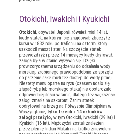
Otokichi, Iwakichi i Kyukichi
Otokichi
, obywatel Japonii, również miał 14 lat,
kiedy statek, na którym się znajdował, zboczył z
kursu w 1832 roku po trafieniu na sztorm, który
uszkodził maszt i ster. Na szczęście statek
przewoził ryż i przez 14 miesięcy kiedy dryfował,
załoga była w stanie wyżywić się. Dzięki
prowizorycznemu urządzeniu do odsalania wody
morskiej, zrobionego prawdopodobnie ze sprzętu
do parzenie sake mieli też dostęp do wody pitnej.
Niestety menu oparte na ryżu (czasem udało się
złapać rybę lub morskiego ptaka) nie dostarczało
odpowiedniej ilości witamin, dlatego też większość
załogi zmarła na szkorbut. Zanim statek
dodryfował na brzeg na Półwyspie Olimpijskim w
Waszyngtonie,
tylko trzech z 14 członków
załogi przeżyło,
w tym Otokichi, Iwakichi (29 lat) i
Kyukichi (16 lat). Mężczyźni zostali znalezieni
przez plemię Indian Makah i na krótko zniewoleni,