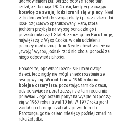
udomowieniem kur. Bardzo dobrze sobie tam
radził, aż do maja 1954 roku, kiedy
wyrzucając
kotwicę ze swojej łodzi zranił się w plecy
. Neal
z trudem wrócił do swojej chaty i przez cztery dni
leżał częściowo sparaliżowany. Para, która
jachtem przybyła na wyspę odnalazła go i
powiadomiła rząd. Statek zabrał go na
Rarotongę
,
największą z Wysp Cooka, w celu udzielenia
pomocy medycznej.
Tom Neale
chciał wrócić na
„swoją” wyspę, jednak rząd nie chciał ponosić za
niego odpowiedzialności.
Bohater tej opowieści ożenił się i miał dwoje
dzieci, lecz nigdy nie mógł znieść rozstania ze
swoją wyspą.
Wrócił tam w 1960 roku na
kolejne cztery lata
, pozostając tam do czasu,
gdy poławiacze pereł zaczęli się tam regularnie
pojawiać. Jego ostatni pobyt na wyspie rozpoczął
się w 1967 roku i trwał 10 lat. W 1977 roku jacht
zastał go chorego i zabrał z powrotem do
Rarotonga, gdzie osiem miesięcy później zmarł na
raka żołądka.