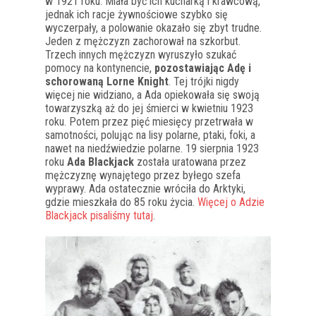
w 1921 roku. Miała być ich kucharką i krawcową,
jednak ich racje żywnościowe szybko się
wyczerpały, a polowanie okazało się zbyt trudne.
Jeden z mężczyzn zachorował na szkorbut.
Trzech innych mężczyzn wyruszyło szukać
pomocy na kontynencie,
pozostawiając Adę i
schorowaną Lorne Knight
. Tej trójki nigdy
więcej nie widziano, a Ada opiekowała się swoją
towarzyszką aż do jej śmierci w kwietniu 1923
roku. Potem przez pięć miesięcy przetrwała w
samotności, polując na lisy polarne, ptaki, foki, a
nawet na niedźwiedzie polarne. 19 sierpnia 1923
roku
Ada Blackjack
została uratowana przez
mężczyznę wynajętego przez byłego szefa
wyprawy. Ada ostatecznie wróciła do Arktyki,
gdzie mieszkała do 85 roku życia.
Więcej o Adzie
Blackjack pisaliśmy tutaj
.