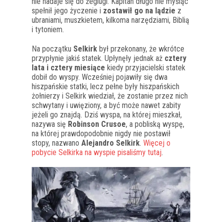
nie nadaje się do żeglugi. Kapitan długo nie myśląc
spełnił jego życzenie i
zostawił go na lądzie
z
ubraniami, muszkietem, kilkoma narzędziami, Biblią
i tytoniem.
Na początku
Selkirk
był przekonany, że wkrótce
przypłynie jakiś statek. Upłynęły jednak aż
cztery
lata i cztery miesiące
kiedy przyjacielski statek
dobił do wyspy. Wcześniej pojawiły się dwa
hiszpańskie statki, lecz pełne były hiszpańskich
żołnierzy i Selkirk wiedział, że zostanie przez nich
schwytany i uwięziony, a być może nawet zabity
jeżeli go znajdą. Dziś wyspa, na której mieszkał,
nazywa się
Robinson Crusoe
, a pobliską wyspę,
na której prawdopodobnie nigdy nie postawił
stopy, nazwano
Alejandro Selkirk
.
Więcej o
pobycie Selkirka na wyspie pisaliśmy tutaj
.