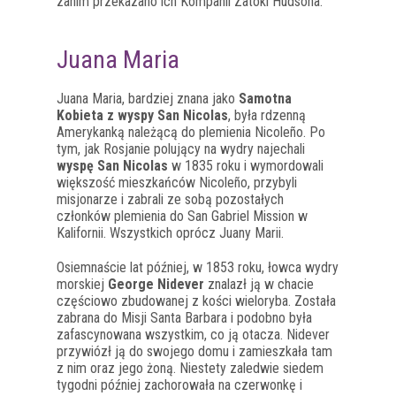
zanim przekazano ich Kompanii Zatoki Hudsona.
Juana Maria
Juana Maria, bardziej znana jako
Samotna
Kobieta z wyspy San Nicolas
, była rdzenną
Amerykanką należącą do plemienia Nicoleño. Po
tym, jak Rosjanie polujący na wydry najechali
wyspę San Nicolas
w 1835 roku i wymordowali
większość mieszkańców Nicoleño, przybyli
misjonarze i zabrali ze sobą pozostałych
członków plemienia do San Gabriel Mission w
Kalifornii. Wszystkich oprócz Juany Marii.
Osiemnaście lat później, w 1853 roku, łowca wydry
morskiej
George Nidever
znalazł ją w chacie
częściowo zbudowanej z kości wieloryba. Została
zabrana do Misji Santa Barbara i podobno była
zafascynowana wszystkim, co ją otacza. Nidever
przywiózł ją do swojego domu i zamieszkała tam
z nim oraz jego żoną. Niestety zaledwie siedem
tygodni później zachorowała na czerwonkę i