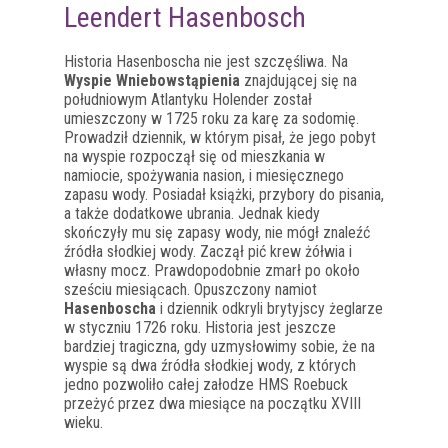
Leendert Hasenbosch
Historia Hasenboscha nie jest szczęśliwa. Na
Wyspie Wniebowstąpienia
znajdującej się na
południowym Atlantyku Holender został
umieszczony w 1725 roku za karę za sodomię.
Prowadził dziennik, w którym pisał, że jego pobyt
na wyspie rozpoczął się od mieszkania w
namiocie, spożywania nasion, i miesięcznego
zapasu wody. Posiadał książki, przybory do pisania,
a także dodatkowe ubrania. Jednak kiedy
skończyły mu się zapasy wody, nie mógł znaleźć
źródła słodkiej wody. Zaczął pić krew żółwia i
własny mocz. Prawdopodobnie zmarł po około
sześciu miesiącach. Opuszczony namiot
Hasenboscha
i dziennik odkryli brytyjscy żeglarze
w styczniu 1726 roku. Historia jest jeszcze
bardziej tragiczna, gdy uzmysłowimy sobie, że na
wyspie są dwa źródła słodkiej wody, z których
jedno pozwoliło całej załodze HMS Roebuck
przeżyć przez dwa miesiące na początku XVIII
wieku.