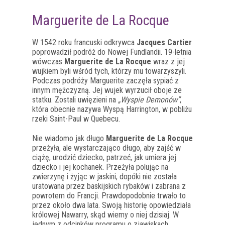
Marguerite de La Rocque
W 1542 roku francuski odkrywca
Jacques Cartier
poprowadził podróż do Nowej Fundlandii. 19-letnia
wówczas
Marguerite de La Rocque
wraz z jej
wujkiem byli wśród tych, którzy mu towarzyszyli.
Podczas podróży Marguerite zaczęła sypiać z
innym mężczyzną. Jej wujek wyrzucił oboje ze
statku. Zostali uwięzieni na
„Wyspie Demonów”
,
która obecnie nazywa Wyspą Harrington, w pobliżu
rzeki Saint-Paul w Quebecu.
Nie wiadomo jak długo
Marguerite de La Rocque
przeżyła, ale wystarczająco długo, aby zajść w
ciążę, urodzić dziecko, patrzeć, jak umiera jej
dziecko i jej kochanek. Przeżyła polując na
zwierzynę i żyjąc w jaskini, dopóki nie została
uratowana przez baskijskich rybaków i zabrana z
powrotem do Francji. Prawdopodobnie trwało to
przez około dwa lata. Swoją historię opowiedziała
królowej Nawarry, skąd wiemy o niej dzisiaj. W
jednym z odcinków programu o zjawiskach