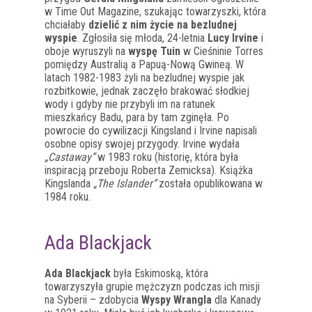
w Time Out Magazine, szukając towarzyszki, która
chciałaby
dzielić z nim życie na bezludnej
wyspie
. Zgłosiła się młoda, 24-letnia
Lucy Irvine
i
oboje wyruszyli na
wyspę Tuin
w Cieśninie Torres
pomiędzy Australią a Papuą-Nową Gwineą. W
latach 1982-1983 żyli na bezludnej wyspie jak
rozbitkowie, jednak zaczęło brakować słodkiej
wody i gdyby nie przybyli im na ratunek
mieszkańcy Badu, para by tam zginęła. Po
powrocie do cywilizacji Kingsland i Irvine napisali
osobne opisy swojej przygody. Irvine wydała
„Castaway”
w 1983 roku (historię, która była
inspiracją przeboju Roberta Zemicksa). Książka
Kingslanda
„The Islander”
została opublikowana w
1984 roku.
Ada Blackjack
Ada Blackjack
była Eskimoską, która
towarzyszyła grupie mężczyzn podczas ich misji
na Syberii – zdobycia
Wyspy Wrangla
dla Kanady