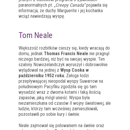
paranormalnych pt.
„Creepy Canada”
pojawiła się
informacja, że duchy Marguerite i jej kochanka
wciąż nawiedzają wyspę.
Tom Neale
Większość rozbitków cieszy się, kiedy wracają do
domu, jednak
Thomas Francis Neale
nie pragnął
niczego bardziej, niż być na swojej wyspie. Ten
szalony Nowozelandczyk wyruszył i dobrowolnie
wylądował na jednej z
Wysp Cooka w
październiku 1952 roku
. Załoga łodzi
przepływającej nieopodal wyspy Suwarrow na
południowym Pacyfiku zgodziła się go tam
wysadzić wraz z dwoma kotami i taką ilością
zapasów, jaką mógł unieść. Wyspa była
niezamieszkana od czasów II wojny światowej, ale
ludzie, którzy tam wcześniej zamieszkiwali,
pozostawili po sobie kury i świnie.
Neale zajmował się polowaniem na świnie oraz