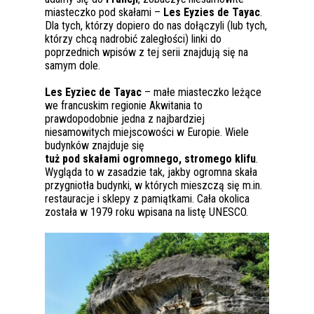
miasteczko pod skałami –
Les Eyzies de Tayac
.
Dla tych, którzy dopiero do nas dołączyli (lub tych,
którzy chcą nadrobić zaległości) linki do
poprzednich wpisów z tej serii znajdują się na
samym dole.
Les Eyziec de Tayac
– małe miasteczko leżące
we francuskim regionie Akwitania to
prawdopodobnie jedna z najbardziej
niesamowitych miejscowości w Europie. Wiele
budynków znajduje się
tuż pod skałami ogromnego, stromego klifu
.
Wygląda to w zasadzie tak, jakby ogromna skała
przygniotła budynki, w których mieszczą się m.in.
restauracje i sklepy z pamiątkami. Cała okolica
została w 1979 roku wpisana na listę UNESCO.