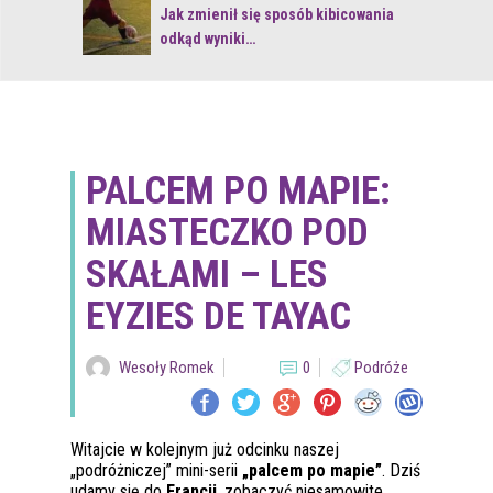
 z naturą
Jak zmienił się sposób kibicowania
odkąd wyniki…
PALCEM PO MAPIE:
MIASTECZKO POD
SKAŁAMI – LES
EYZIES DE TAYAC
Wesoły Romek
0
Podróże
Witajcie w kolejnym już odcinku naszej
„podróżniczej” mini-serii
„palcem po mapie”
. Dziś
udamy się do
Francji
, zobaczyć niesamowite