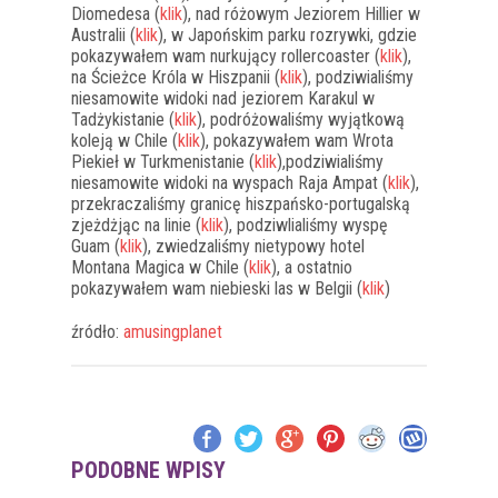
Diomedesa (
klik
), nad różowym Jeziorem Hillier w
Australii (
klik
), w Japońskim parku rozrywki, gdzie
pokazywałem wam nurkujący rollercoaster (
klik
),
na Ścieżce Króla w Hiszpanii (
klik
), podziwialiśmy
niesamowite widoki nad jeziorem Karakul w
Tadżykistanie (
klik
), podróżowaliśmy wyjątkową
koleją w Chile (
klik
), pokazywałem wam Wrota
Piekieł w Turkmenistanie (
klik
),podziwialiśmy
niesamowite widoki na wyspach Raja Ampat (
klik
),
przekraczaliśmy granicę hiszpańsko-portugalską
zjeżdżjąc na linie (
klik
), podziwlialiśmy wyspę
Guam (
klik
), zwiedzaliśmy nietypowy hotel
Montana Magica w Chile (
klik
), a ostatnio
pokazywałem wam niebieski las w Belgii (
klik
)
źródło:
amusingplanet
PODOBNE WPISY