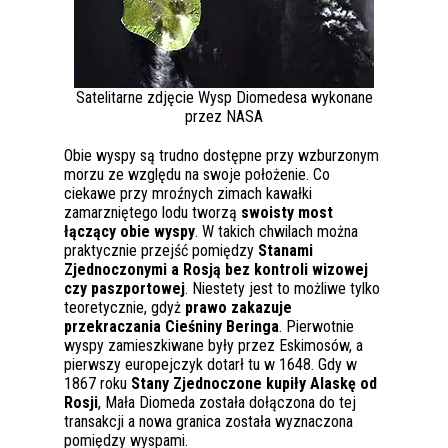
Satelitarne zdjęcie Wysp Diomedesa wykonane
przez NASA
Obie wyspy są trudno dostępne przy wzburzonym
morzu ze względu na swoje położenie. Co
ciekawe przy mroźnych zimach kawałki
zamarzniętego lodu tworzą
swoisty most
łączący obie wyspy
. W takich chwilach można
praktycznie przejść pomiędzy
Stanami
Zjednoczonymi a Rosją bez kontroli wizowej
czy paszportowej
. Niestety jest to możliwe tylko
teoretycznie, gdyż
prawo zakazuje
przekraczania Cieśniny Beringa
. Pierwotnie
wyspy zamieszkiwane były przez Eskimosów, a
pierwszy europejczyk dotarł tu w 1648. Gdy w
1867 roku
Stany Zjednoczone kupiły Alaskę od
Rosji
, Mała Diomeda została dołączona do tej
transakcji a nowa granica została wyznaczona
pomiędzy wyspami.