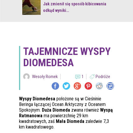
 z naturą
Jak zmienił się sposób kibicowania
odkąd wyniki…
TAJEMNICZE WYSPY
DIOMEDESA
Wesoły Romek
1
Podróże
Wyspy Diomedesa
położone są w Cieśninie
Beringa łączącej Ocean Arktyczny z Oceanem
Spokojnym.
Duża Diomeda
zwana również
Wyspą
Ratmanowa
ma powierzchnię 29 km
kwadratowych, zaś
Mała Diomeda
zaledwie 7,3
km kwadratowego.