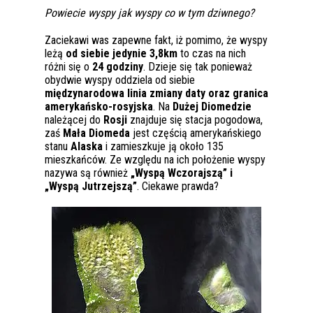
Powiecie wyspy jak wyspy co w tym dziwnego?
Zaciekawi was zapewne fakt, iż pomimo, że wyspy
leżą
od siebie jedynie 3,8km
to czas na nich
różni się o
24 godziny
. Dzieje się tak ponieważ
obydwie wyspy oddziela od siebie
międzynarodowa linia zmiany daty oraz granica
amerykańsko-rosyjska
. Na
Dużej Diomedzie
należącej do
Rosji
znajduje się stacja pogodowa,
zaś
Mała Diomeda
jest częścią amerykańskiego
stanu
Alaska
i zamieszkuje ją około 135
mieszkańców. Ze względu na ich położenie wyspy
nazywa są również
„Wyspą Wczorajszą” i
„Wyspą Jutrzejszą”
. Ciekawe prawda?